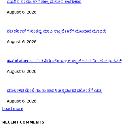
ಯುಪಿಐ ಪೇಮೆಂಟ್ ಗೆ ಶುಲ್ಕ: ಮಸೂದೆ ಅಂಗೀಕಾರ
August 6, 2026
ನಟ ದರ್ಶನ್ ಗೆ ಸಂಕಷ್ಟ: ಮಾಫಿ ಸಾಕ್ಷಿ ಹೇಳಿಕೆಗೆ ಮುಂದಾದ ಮೂವರು
August 6, 2026
ಜೆನ್ ಜಿ ಹೋರಾಟ ದೇಶ ವಿರೋಧಿಗಳಲ್ಲ: ಉಲ್ಟಾ ಹೊಡೆದ ಮೋಹನ್ ಭಾಗವತ್
August 6, 2026
ಮಾಲೀಕನ ಮೇಲೆ ಗುಂಡು ಹಾರಿಸಿ ಚಿನ್ನದಂಗಡಿ ದರೋಡೆಗೆ ಯತ್ನ
August 6, 2026
Load more
RECENT COMMENTS