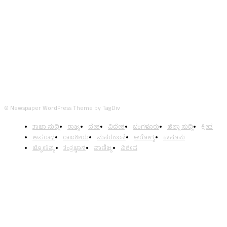
FOLLOW US
© Newspaper WordPress Theme by TagDiv
ತಾಜಾ ಸುದ್ದಿ
ರಾಜ್ಯ
ದೇಶ
ವಿದೇಶ
ಬೆಂಗಳೂರು
ಜಿಲ್ಲಾ ಸುದ್ದಿ
ಕ್ರೀಡೆ
ಅಪರಾಧ
ರಾಜಕೀಯ
ಮನರಂಜನೆ
ಆರೋಗ್ಯ
ಕಾನೂನು
ಜ್ಯೋತಿಷ್ಯ
ತಂತ್ರಜ್ಞಾನ
ವಾಣಿಜ್ಯ
ವಿಶೇಷ