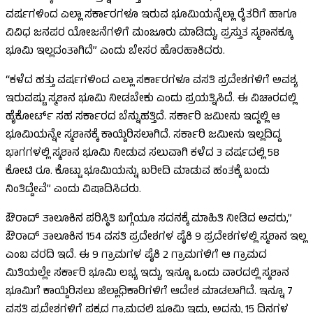
ವರ್ಷಗಳಿಂದ ಎಲ್ಲಾ ಸರ್ಕಾರಗಳೂ ಇರುವ ಭೂಮಿಯನ್ನೆಲ್ಲಾ ರೈತರಿಗೆ ಹಾಗೂ
ವಿವಿಧ ಜನಪರ ಯೋಜನೆಗಳಿಗೆ ಮಂಜೂರು ಮಾಡಿದ್ದು, ಪ್ರಸ್ತುತ ಸ್ಮಶಾನಕ್ಕೂ
ಭೂಮಿ ಇಲ್ಲದಂತಾಗಿದೆ” ಎಂದು ಬೇಸರ ಹೊರಹಾಕಿದರು.
“ಕಳೆದ ಹತ್ತು ವರ್ಷಗಳಿಂದ ಎಲ್ಲಾ ಸರ್ಕಾರಗಳೂ ವಸತಿ ಪ್ರದೇಶಗಳಿಗೆ ಅವಶ್ಯ
ಇರುವಷ್ಟು ಸ್ಮಶಾನ ಭೂಮಿ ನೀಡಬೇಕು ಎಂದು ಪ್ರಯತ್ನಿಸಿದೆ. ಈ ವಿಚಾರದಲ್ಲಿ
ಹೈಕೋರ್ಟ್ ಸಹ ಸರ್ಕಾರದ ಬೆನ್ನುಹತ್ತಿದೆ. ಸರ್ಕಾರಿ ಜಮೀನು ಇದ್ದಲ್ಲಿ ಆ
ಭೂಮಿಯನ್ನೇ ಸ್ಮಶಾನಕ್ಕೆ ಕಾಯ್ದಿರಿಸಲಾಗಿದೆ. ಸರ್ಕಾರಿ ಜಮೀನು ಇಲ್ಲದಿದ್ದ
ಭಾಗಗಳಲ್ಲಿ ಸ್ಮಶಾನ ಭೂಮಿ ನೀಡುವ ಸಲುವಾಗಿ ಕಳೆದ 3 ವರ್ಷದಲ್ಲಿ 58
ಕೋಟಿ ರೂ. ಕೊಟ್ಟು ಭೂಮಿಯನ್ನು ಖರೀದಿ ಮಾಡುವ ಹಂತಕ್ಕೆ ಬಂದು
ನಿಂತಿದ್ದೇವೆ” ಎಂದು ವಿಷಾದಿಸಿದರು.
ಔರಾದ್ ತಾಲೂಕಿನ ಪರಿಸ್ಥಿತಿ ಬಗ್ಗೆಯೂ ಸದನಕ್ಕೆ ಮಾಹಿತಿ ನೀಡಿದ ಅವರು,”
ಔರಾದ್ ತಾಲೂಕಿನ 154 ವಸತಿ ಪ್ರದೇಶಗಳ ಪೈಕಿ 9 ಪ್ರದೇಶಗಳಲ್ಲಿ ಸ್ಮಶಾನ ಇಲ್ಲ
ಎಂಬ ವರದಿ ಇದೆ. ಈ 9 ಗ್ರಾಮಗಳ ಪೈಕಿ 2 ಗ್ರಾಮಗಳಿಗೆ ಆ ಗ್ರಾಮದ
ಮಿತಿಯಲ್ಲೇ ಸರ್ಕಾರಿ ಭೂಮಿ ಲಭ್ಯ ಇದ್ದು, ಇನ್ನೂ ಒಂದು ವಾರದಲ್ಲಿ ಸ್ಮಶಾನ
ಭೂಮಿಗೆ ಕಾಯ್ದಿರಿಸಲು ಜಿಲ್ಲಾಧಿಕಾರಿಗಳಿಗೆ ಆದೇಶ ಮಾಡಲಾಗಿದೆ. ಇನ್ನೂ 7
ವಸತಿ ಪ್ರದೇಶಗಳಿಗೆ ಪಕ್ಕದ ಗ್ರಾಮದಲ್ಲಿ ಭೂಮಿ ಇದ್ದು, ಅದನ್ನು 15 ದಿನಗಳ