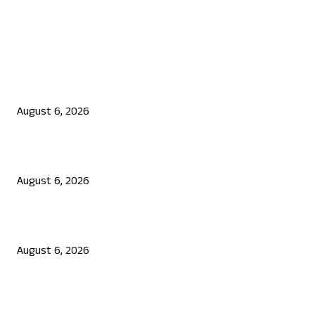
EDITOR PICKS
ಯುಪಿಐ ಪೇಮೆಂಟ್ ಗೆ ಶುಲ್ಕ: ಮಸೂದೆ ಅಂಗೀಕಾರ
August 6, 2026
ನಟ ದರ್ಶನ್ ಗೆ ಸಂಕಷ್ಟ: ಮಾಫಿ ಸಾಕ್ಷಿ ಹೇಳಿಕೆಗೆ ಮುಂದಾದ ಮೂವರು
August 6, 2026
ಜೆನ್ ಜಿ ಹೋರಾಟ ದೇಶ ವಿರೋಧಿಗಳಲ್ಲ: ಉಲ್ಟಾ ಹೊಡೆದ ಮೋಹನ್ ಭಾಗವತ್
August 6, 2026
POPULAR POSTS
ಯುಪಿಐ ಪೇಮೆಂಟ್ ಗೆ ಶುಲ್ಕ: ಮಸೂದೆ ಅಂಗೀಕಾರ