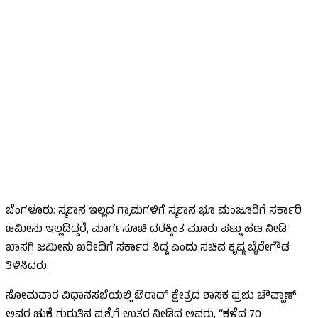
ಬೆಂಗಳೂರು: ಸ್ಮಶಾನ ಇಲ್ಲದ ಗ್ರಾಮಗಳಿಗೆ ಸ್ಮಶಾನ ಭೂ ಮಂಜೂರಿಗೆ ಸರ್ಕಾರಿ
ಜಮೀನು ಇಲ್ಲದಿದ್ದರೆ, ಮಾರ್ಗಸೂಚಿ ದರಕ್ಕಿಂತ ಮೂರು ಪಟ್ಟು ಹಣ ನೀಡಿ
ಖಾಸಗಿ ಜಮೀನು ಖರೀದಿಗೆ ಸರ್ಕಾರ ಸಿದ್ದ ಎಂದು ಸಚಿವ ಕೃಷ್ಣ ಬೈರೇಗೌಡ
ತಿಳಿಸಿದರು.
ಸೋಮವಾರ ವಿಧಾನಸಭೆಯಲ್ಲಿ ಔರಾದ್ ಕ್ಷೇತ್ರದ ಶಾಸಕ ಪ್ರಭು ಚೌವ್ಹಾಣ್
ಅವರ ಚುಕ್ಕೆ ಗುರುತಿನ ಪ್ರಶ್ನೆಗೆ ಉತ್ತರ ನೀಡಿದ ಅವರು, “ಕಳೆದ 70