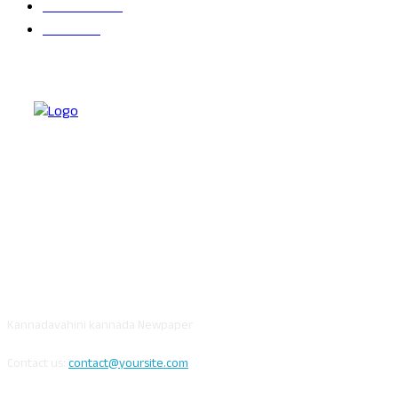
ಬೆಂಗಳೂರು
681
ವಿದೇಶ
625
ABOUT US
Kannadavahini kannada Newpaper
Contact us:
contact@yoursite.com