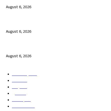
August 6, 2026
ನಟ ದರ್ಶನ್ ಗೆ ಸಂಕಷ್ಟ: ಮಾಫಿ ಸಾಕ್ಷಿ ಹೇಳಿಕೆಗೆ ಮುಂದಾದ ಮೂವರು
August 6, 2026
ಜೆನ್ ಜಿ ಹೋರಾಟ ದೇಶ ವಿರೋಧಿಗಳಲ್ಲ: ಉಲ್ಟಾ ಹೊಡೆದ ಮೋಹನ್ ಭಾಗವತ್
August 6, 2026
POPULAR CATEGORY
ತಾಜಾ ಸುದ್ದಿ
2865
ದೇಶ
2245
ರಾಜ್ಯ
2216
ಕ್ರೀಡೆ
1138
ಅಪರಾಧ
791
ರಾಜಕೀಯ
686