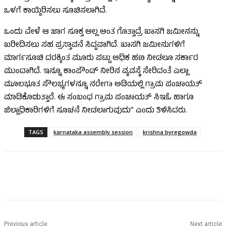
ಒಳಗೆ ಕಾಯ್ದಿರಿಸಲು ಸೂಚಿಸಲಾಗಿದೆ.
ಒಂದು ವೇಳೆ ಆ ಜಾಗ ಸೂಕ್ತ ಅಲ್ಲ ಅಂತ ಗೊತ್ತಾದ್ರೆ ಖಾಸಗಿ ಜಮೀನನ್ನು
ಖರೀದಿಸಲು ಸಹ ಪ್ರಸ್ತಾವನೆ ಸಿದ್ದವಾಗಿದೆ. ಖಾಸಗಿ ಜಮೀನುಗಳಿಗೆ
ಮಾರ್ಗಸೂಚಿ ದರಕ್ಕಿಂತ ಮೂರು ಪಟ್ಟು ಅಧಿಕ ಹಣ ನೀಡಲೂ ಸರ್ಕಾರ
ಮುಂದಾಗಿದೆ. ಇನ್ನೂ ಕಾಂಪೌಂಡ್ ನೀರಿನ ವ್ಯವಸ್ಥೆ ಸೇರಿದಂತೆ ಎಲ್ಲಾ
ಮೂಲಭೂತ ಸೌಲಭ್ಯಗಳನ್ನೂ ನರೇಗಾ ಅಡಿಯಲ್ಲಿ ಗ್ರಾಮ ಪಂಚಾಯತ್
ಮಾಡಿಕೊಡುತ್ತಾರೆ. ಈ ಸಂಬಂಧ ಗ್ರಾಮ ಪಂಚಾಯತ್ ಸಿಇಓ ಹಾಗೂ
ಜಿಲ್ಲಾಧಿಕಾರಿಗಳಿಗೆ ಸೂಚನೆ ನೀಡಲಾಗುವುದು” ಎಂದು ತಿಳಿಸಿದರು.
TAGS
karnataka assembly session
krishna byregowda
Previous article
Next article