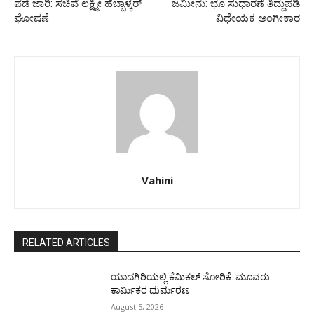
ಪಡೆ ಜಾರಿ: ಸಚಿವೆ ಲಕ್ಷ್ಮೀ ಹೆಬ್ಬಾಳ್ಕರ್
ಜಮೀನು: ಭೂ ಸುಧಾರಣೆ ತಿದ್ದುಪಡಿ
ಘೋಷಣೆ
ವಿಧೇಯಕ ಅಂಗೀಕಾರ
Vahini
RELATED ARTICLES
ಯಾದಗಿರಿಯಲ್ಲಿ ಕೆಮಿಕಲ್ ಸೋರಿಕೆ: ಮೂವರು
ಕಾರ್ಮಿಕರ ದುರ್ಮರಣ
August 5, 2026