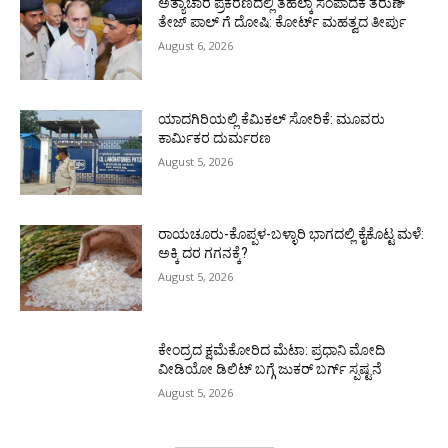
ಅತ್ಯಾಚಾರ ಪ್ರಕರಣದಲ್ಲಿ ತೆಹಲ್ಕಾ ಸಂಪಾದಕ ತರುಣ್‌
ತೇಜ್‌ ಪಾಲ್‌ ಗೆ ದೋಷಿ: ಕೋರ್ಟ್‌ ಮಹತ್ವದ ತೀರ್ಪು
August 6, 2026
ಯಾದಗಿರಿಯಲ್ಲಿ ಕೆಮಿಕಲ್ ಸೋರಿಕೆ: ಮೂವರು
ಕಾರ್ಮಿಕರ ದುರ್ಮರಣ
August 5, 2026
ರಾಯಚೂರು-ಕೊಪ್ಪಳ-ಬಳ್ಳಾರಿ ಭಾಗದಲ್ಲಿ ಕೈಕೊಟ್ಟ ಮಳೆ:
ಅಕ್ಕಿ ದರ ಗಗನಕ್ಕೆ?
August 5, 2026
ಕೇಂದ್ರದ ಕ್ಷಮೆಕೋರಿದ ಮೆಟಾ: ಪ್ರಧಾನಿ ಮೋದಿ
ವೀಡಿಯೋ ಡಿಲಿಟ್ ಬಗ್ಗೆ ಜುಕರ್ ಬರ್ಗ್ ಸ್ಪಷ್ಟನೆ
August 5, 2026