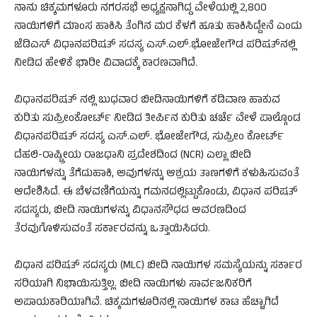
ನಾನು ಚಿಕ್ಕಮಗಳೂರು ನಗರಸಭೆ ಅಧ್ಯಕ್ಷನಾಗಿದ್ದ ವೇಳೆಯಲ್ಲಿ 2,800
ನಾಯಿಗಳಿಗೆ ಮಾಂಸ ಹಾಕಿಸಿ ತೆಂಗಿನ ಮರ ಕೆಳಗೆ ಹೂತು ಹಾಕಿಸಿದ್ದೇನೆ ಎಂದು
ಜೆಡಿಎಸ್ ವಿಧಾನಪರಿಷತ್ ಸದಸ್ಯ ಎಸ್.ಎಲ್.ಭೋಜೇಗೌಡ ಪರಿಷತ್‌ನಲ್ಲಿ
ನೀಡಿದ ಹೇಳಿಕೆ ಭಾರೀ ವಿವಾದಕ್ಕೆ ಕಾರಣವಾಗಿದೆ.
ವಿಧಾನಪರಿಷತ್ ನಲ್ಲಿ ಬುಧವಾರ ಬೀದಿನಾಯಿಗಳಿಗೆ ಕಡಿವಾಣ ಹಾಕುವ
ಕುರಿತು ಸುಪ್ರೀಂಕೋರ್ಟ್ ನೀಡಿದ ತೀರ್ಪಿನ ಕುರಿತು ಚರ್ಚೆ ವೇಳೆ ಪಾಲ್ಗೊಂಡ
ವಿಧಾನಪರಿಷತ್ ಸದಸ್ಯ ಎಸ್.ಎಲ್. ಭೋಜೇಗೌಡ, ಸುಪ್ರೀಂ ಕೋರ್ಟ್
ದೆಹಲಿ-ರಾಷ್ಟ್ರೀಯ ರಾಜಧಾನಿ ಪ್ರದೇಶದಿಂದ (NCR) ಎಲ್ಲಾ ಬೀದಿ
ನಾಯಿಗಳನ್ನು ತೆಗೆದುಹಾಕಿ, ಅವುಗಳನ್ನು ಆಶ್ರಯ ತಾಣಗಳಿಗೆ ಕಳುಹಿಸುವಂತೆ
ಆದೇಶಿಸಿದೆ. ಈ ಬೆಳವಣಿಗೆಯನ್ನು ಗಮನದಲ್ಲಿಟ್ಟುಕೊಂಡು, ವಿಧಾನ ಪರಿಷತ್‌
ಸದಸ್ಯರು, ಬೀದಿ ನಾಯಿಗಳನ್ನು ವಿಧಾನಸೌಧದ ಆವರಣದಿಂದ
ತೆರವುಗೊಳಿಸುವಂತೆ ಸರ್ಕಾರವನ್ನು ಒತ್ತಾಯಿಸಿದರು.
ವಿಧಾನ ಪರಿಷತ್ ಸದಸ್ಯರು (MLC) ಬೀದಿ ನಾಯಿಗಳ ಸಮಸ್ಯೆಯನ್ನು ಸರ್ಕಾರ
ಸರಿಯಾಗಿ ನಿಭಾಯಿಸುತ್ತಿಲ್ಲ. ಬೀದಿ ನಾಯಿಗಳು ಸಾರ್ವಜನಿಕರಿಗೆ
ಅಪಾಯಕಾರಿಯಾಗಿವೆ. ಚಿಕ್ಕಮಗಳೂರಿನಲ್ಲಿ ನಾಯಿಗಳ ಕಾಟ ಹೆಚ್ಚಾಗಿದೆ