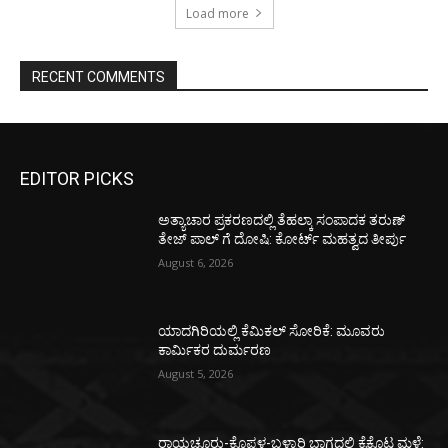
Load more
RECENT COMMENTS
EDITOR PICKS
ಅತ್ಯಾಚಾರ ಪ್ರಕರಣದಲ್ಲಿ ತೆಹಲ್ಕಾ ಸಂಪಾದಕ ತರುಣ್‌
ತೇಜ್‌ ಪಾಲ್‌ ಗೆ ದೋಷಿ: ಕೋರ್ಟ್‌ ಮಹತ್ವದ ತೀರ್ಪು
August 6, 2026
ಯಾದಗಿರಿಯಲ್ಲಿ ಕೆಮಿಕಲ್ ಸೋರಿಕೆ: ಮೂವರು
ಕಾರ್ಮಿಕರ ದುರ್ಮರಣ
August 5, 2026
ರಾಯಚೂರು-ಕೊಪ್ಪಳ-ಬಳ್ಳಾರಿ ಭಾಗದಲ್ಲಿ ಕೈಕೊಟ್ಟ ಮಳೆ: