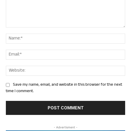
Comment:
Nam
Ema
Web
Save my name, email, and website in this browser for the next
time I comment.
- Advertisment -