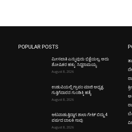
POPULAR POSTS
P
ಮೀಸಲಾತಿ ಎನ್ನುವುದು ಭಿಕ್ಷೆಯಲ್ಲ, ಅದು
ತಾ
ಶೋಷಿತರ ಹಕ್ಕು: ಸಿದ್ದರಾಮಯ್ಯ
ದ
August 8, 2026
ರಾ
ಕ್ರ
ಉಡುಪಿಯಲ್ಲಿ ಗ್ರಾಪಂ ಮಾಜಿ ಅಧ್ಯಕ್ಷ,
ಗುತ್ತಿಗೆದಾರನ ಗುಂಡಿಕ್ಕಿ ಹತ್ಯೆ
ಅ
August 8, 2026
ರ
ಬ
ಆಟವಾಡುತ್ತಿದ್ದಾಗ ಶಾಲಾ ಗೇಟ್‌ ಬಿದ್ದು 4
ವರ್ಷದ ಬಾಲಕಿ ಸಾವು
ವಿ
August 8, 2026