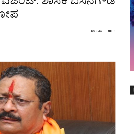
ಾ ಏಜೆಂಟ್: ಶಾಸಕ ಬಸನಗೌಡ
ರೋಪ
644
0