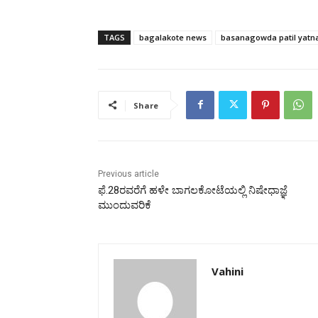
TAGS
bagalakote news
basanagowda patil yatn
Share
Previous article
ಫೆ.28ರವರೆಗೆ ಹಳೇ ಬಾಗಲಕೋಟೆಯಲ್ಲಿ ನಿಷೇಧಾಜ್ಞೆ
ಮುಂದುವರಿಕೆ
Vahini