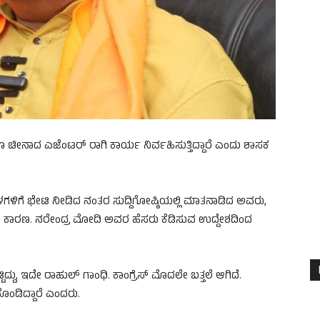
ೀನಾದ ಎಜೆಂಟರ್ ರಾಗಿ ಕಾರ್ಯ ನಿರ್ವಹಿಸುತ್ತಿದ್ದಾರೆ ಎಂದು ಶಾಸಕ
ಳಗಳಿಗೆ ಭೇಟಿ ನೀಡಿದ ನಂತರ ಸುದ್ದಿಗೋಷ್ಠಿಯಲ್ಲಿ ಮಾತನಾಡಿದ ಅವರು,
್ ನೇರ ಕಾರಣ. ನರೇಂದ್ರ ಮೋದಿ ಅವರ ಹೆಸರು ಕೆಡಿಸುವ ಉದ್ದೇಶದಿಂದ
್ದು, ಇದೇ ರಾಹುಲ್ ಗಾಂಧಿ. ಕಾಂಗ್ರೆಸ್ ಮೊದಲೇ ಬತ್ತಲೆ ಆಗಿದೆ.
ಂಡಿದ್ದಾರೆ ಎಂದರು.