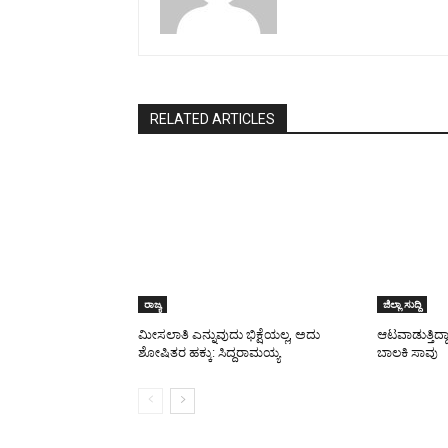
RELATED ARTICLES
ರಾಜ್ಯ
ಜಿಲ್ಲಾ ಸುದ್ದಿ
ಮೀಸಲಾತಿ ಎನ್ನುವುದು ಭಿಕ್ಷೆಯಲ್ಲ, ಅದು
ಆಟವಾಡುತ್ತಿದ್ದ
ಶೋಷಿತರ ಹಕ್ಕು: ಸಿದ್ದರಾಮಯ್ಯ
ಬಾಲಕಿ ಸಾವು