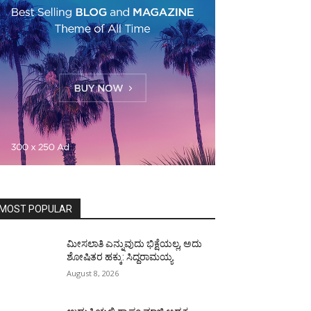
MOST POPULAR
ಮೀಸಲಾತಿ ಎನ್ನುವುದು ಭಿಕ್ಷೆಯಲ್ಲ, ಅದು
ಶೋಷಿತರ ಹಕ್ಕು: ಸಿದ್ದರಾಮಯ್ಯ
August 8, 2026