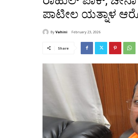
ರಾಹುಲ್ ಪಾಕ್, ಚೀನ
ಪಾಟೀಲ ಯತ್ನಾಳ ಆ
By
Vahini
February 23, 2026
Share