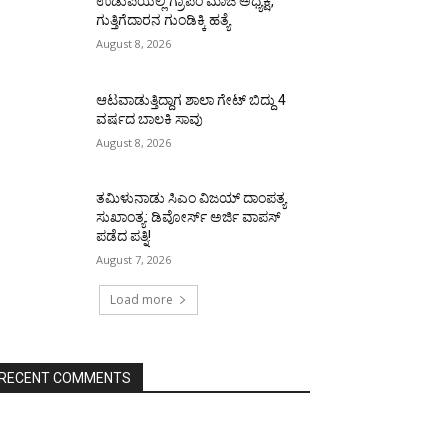
ಉಡುಪಿಯಲ್ಲಿ ಗ್ರಾಪಂ ಮಾಜಿ ಅಧ್ಯಕ್ಷ,
ಗುತ್ತಿಗೆದಾರನ ಗುಂಡಿಕ್ಕಿ ಹತ್ಯೆ
August 8, 2026
ಆಟವಾಡುತ್ತಿದ್ದಾಗ ಶಾಲಾ ಗೇಟ್‌ ಬಿದ್ದು 4
ವರ್ಷದ ಬಾಲಕಿ ಸಾವು
August 8, 2026
ತಮಿಳುನಾಡು ಸಿಎಂ ವಿಜಯ್‌ ದಾಂಪತ್ಯ
ಸುಖಾಂತ್ಯ: ಡಿವೋರ್ಸ್‌ ಅರ್ಜಿ ವಾಪಸ್‌
ಪಡೆದ ಪತ್ನಿ!
August 7, 2026
Load more
RECENT COMMENTS