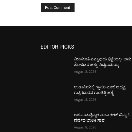
EDITOR PICKS
ಮೀಸಲಾತಿ ಎನ್ನುವುದು ಭಿಕ್ಷೆಯಲ್ಲ, ಅದು
ಶೋಷಿತರ ಹಕ್ಕು: ಸಿದ್ದರಾಮಯ್ಯ
August 8, 2026
ಉಡುಪಿಯಲ್ಲಿ ಗ್ರಾಪಂ ಮಾಜಿ ಅಧ್ಯಕ್ಷ,
ಗುತ್ತಿಗೆದಾರನ ಗುಂಡಿಕ್ಕಿ ಹತ್ಯೆ
August 8, 2026
ಆಟವಾಡುತ್ತಿದ್ದಾಗ ಶಾಲಾ ಗೇಟ್‌ ಬಿದ್ದು 4
ವರ್ಷದ ಬಾಲಕಿ ಸಾವು
August 8, 2026