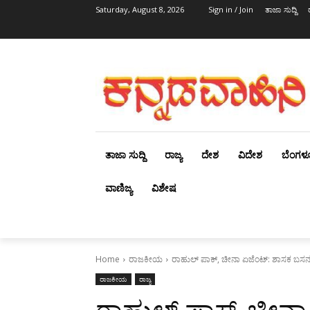
Saturday, August 8, 2026
Sign in / Join
ತಾಜಾ ಸುದ್ದಿ
ತಾಜಾ ಸುದ್ದಿ
ರಾಜ್ಯ
ದೇಶ
ವಿದೇಶ
ಬೆಂಗಳ
ವಾಣಿಜ್ಯ
ವಿಶೇಷ
Home
ರಾಜಕೀಯ
ರಾಹುಲ್ ಪಾಕ್, ಚೀನಾ ಏಜೆಂಟ್: ಶಾಸಕ ಬ
ರಾಜಕೀಯ
ರಾಜ್ಯ