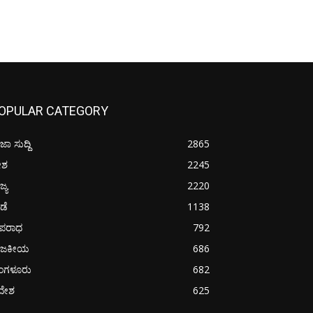
OPULAR CATEGORY
ಜಾ ಸುದ್ದಿ
2865
ೇಶ
2245
ಜ್ಯ
2220
ೀಡೆ
1138
ಪರಾಧ
792
ಾಜಕೀಯ
686
ೆಂಗಳೂರು
682
ದೇಶ
625