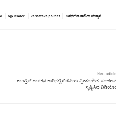
al
bjp leader
karnataka politics
ಬಸನಗೌಡ ಪಾಟೀಲ ಯತ್ನಾಳ
Next article
ಕಾಂಗ್ರೆಸ್ ಶಾಸಕನ ಕಾರಿನಲ್ಲಿ ಬಿಜೆಪಿಯ ಪ್ರೀತಂಗೌಡ: ಸಂಚಲನ
ಸೃಷ್ಟಿಸಿದ ವಿಡಿಯೋ