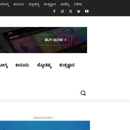
ಆರೋಗ್ಯ
ಕಾನೂನು
ಜ್ಯೋತಿಷ್ಯ
ತಂತ್ರಜ್ಞಾನ
ವಾಣಿಜ್ಯ
ವಿಶೇಷ
ೋಗ್ಯ
ಕಾನೂನು
ಜ್ಯೋತಿಷ್ಯ
ತಂತ್ರಜ್ಞಾನ
- Advertisment -