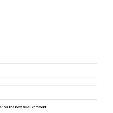
Name:*
Email:*
Website:
er for the next time I comment.