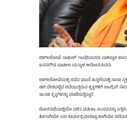
ಬಾಗಲಕೋಟೆ: ರಾಹುಲ್ ಗಾಂಧಿಯವರು ಪಾಕಿಸ್ತಾನ ಹಾಗೂ ಚ
ಬಸನಗೌಡ ಪಾಟೀಲ ಯತ್ನಾಳ ಆರೋಪಿಸಿದರು.
ಬಾಗಲಕೋಟೆಯಲ್ಲಿ ನಡೆದ ಘಟನೆ ಹಿನ್ನಲೆಯಲ್ಲಿ ನಾನಾ ಸ್ಥ
ಈಗ ದೇಶದಲ್ಲೆಡೆ ನಡೆಯುತ್ತಿರುವ ಕೃತ್ಯಗಳಿಗೆ ಕಾಂಗ್ರೆಸ
ಇಂತಹ ಕೃತ್ಯಗಳನ್ನು ಮಾಡಿಸುತ್ತಿದ್ದಾರೆ.
ಲೋಕಸಭೆಯಲ್ಲಿಯೇ ದಲಿತ ಮಹಿಳಾ ಸಂಸದರನ್ನು ಎತ್ತಿಕಟ್ಟಿದ
ಹೀಗಾಗಿಯೇ ಎಐ ಕಾರ್ಯಕ್ರಮದಲ್ಲೂ ಹಾಗೆಯೇ ನಡೆದುಕೊ