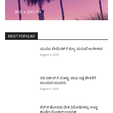
MOST POPULAR
ಯುಪಿಐ ಪೇಮೆಂಟ್ ಗೆ ಶುಲ್ಕ: ಮಸೂದೆ ಅಂಗೀಕಾರ
August 6, 2026
ನಟ ದರ್ಶನ್ ಗೆ ಸಂಕಷ್ಟ: ಮಾಫಿ ಸಾಕ್ಷಿ ಹೇಳಿಕೆಗೆ
ಮುಂದಾದ ಮೂವರು
August 6, 2026
ಜೆನ್ ಜಿ ಹೋರಾಟ ದೇಶ ವಿರೋಧಿಗಳಲ್ಲ: ಉಲ್ಟಾ
ಹೊಡೆದ ಮೋಹನ್ ಭಾಗವತ್