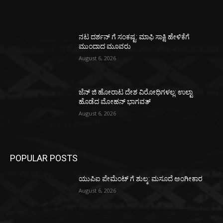
ನಟ ದರ್ಶನ್ ಗೆ ಸಂಕಷ್ಟ: ಮಾಫಿ ಸಾಕ್ಷಿ ಹೇಳಿಕೆಗೆ
ಮುಂದಾದ ಮೂವರು
August 6, 2026
ಜೆನ್ ಜಿ ಹೋರಾಟ ದೇಶ ವಿರೋಧಿಗಳಲ್ಲ: ಉಲ್ಟಾ
ಹೊಡೆದ ಮೋಹನ್ ಭಾಗವತ್
August 6, 2026
POPULAR POSTS
ಯುಪಿಐ ಪೇಮೆಂಟ್ ಗೆ ಶುಲ್ಕ: ಮಸೂದೆ ಅಂಗೀಕಾರ
August 6, 2026