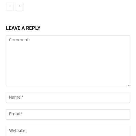
LEAVE A REPLY
Comment:
Nam
Ema
Web