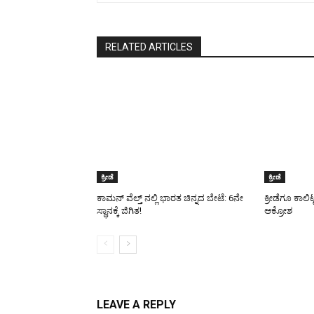
RELATED ARTICLES
ಕ್ರೀಡೆ
ಕ್ರೀಡೆ
ಕಾಮನ್ ವೆಲ್ತ್ ನಲ್ಲಿ ಭಾರತ ಚಿನ್ನದ ಬೇಟೆ: 6ನೇ
ಕ್ರೀಡೆಗೂ ಕಾಲಿ
ಸ್ಥಾನಕ್ಕೆ ಜಿಗಿತ!
ಆಕ್ರೋಶ
LEAVE A REPLY