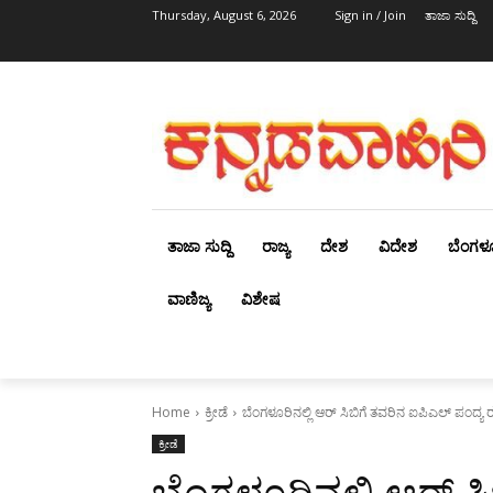
Thursday, August 6, 2026
Sign in / Join
ತಾಜಾ ಸುದ್ದಿ
ತಾಜಾ ಸುದ್ದಿ
ರಾಜ್ಯ
ದೇಶ
ವಿದೇಶ
ಬೆಂಗಳ
ವಾಣಿಜ್ಯ
ವಿಶೇಷ
Home
ಕ್ರೀಡೆ
ಬೆಂಗಳೂರಿನಲ್ಲಿ ಆರ್‌ ಸಿಬಿಗೆ ತವರಿನ ಐಪಿಎಲ್‌ ಪಂದ್ಯ ರ
ಕ್ರೀಡೆ