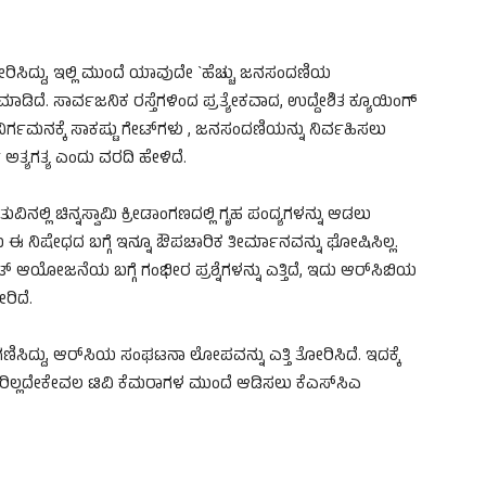
ಸಿದ್ದು, ಇಲ್ಲಿ ಮುಂದೆ ಯಾವುದೇ `ಹೆಚ್ಚು ಜನಸಂದಣಿಯ
ೆ. ಸಾರ್ವಜನಿಕ ರಸ್ತೆಗಳಿಂದ ಪ್ರತ್ಯೇಕವಾದ, ಉದ್ದೇಶಿತ ಕ್ಯೂಯಿಂಗ್
್ಗಮನಕ್ಕೆ ಸಾಕಷ್ಟು ಗೇಟ್‌ಗಳು , ಜನಸಂದಣಿಯನ್ನು ನಿರ್ವಹಿಸಲು
ಅತ್ಯಗತ್ಯ ಎಂದು ವರದಿ ಹೇಳಿದೆ.
್ಲಿ ಚಿನ್ನಸ್ವಾಮಿ ಕ್ರೀಡಾಂಗಣದಲ್ಲಿ ಗೃಹ ಪಂದ್ಯಗಳನ್ನು ಆಡಲು
ಐ ಈ ನಿಷೇಧದ ಬಗ್ಗೆ ಇನ್ನೂ ಔಪಚಾರಿಕ ತೀರ್ಮಾನವನ್ನು ಘೋಷಿಸಿಲ್ಲ.
್ ಆಯೋಜನೆಯ ಬಗ್ಗೆ ಗಂಭೀರ ಪ್ರಶ್ನೆಗಳನ್ನು ಎತ್ತಿದೆ, ಇದು ಆರ್‌ಸಿಬಿಯ
ರಿದೆ.
ಸಿದ್ದು, ಆರ್‌ಸಿಯ ಸಂಘಟನಾ ಲೋಪವನ್ನು ಎತ್ತಿ ತೋರಿಸಿದೆ. ಇದಕ್ಕೆ
ಷಕರಿಲ್ಲದೇಕೇವಲ ಟಿವಿ ಕೆಮರಾಗಳ ಮುಂದೆ ಆಡಿಸಲು ಕೆಎಸ್‌ಸಿಎ