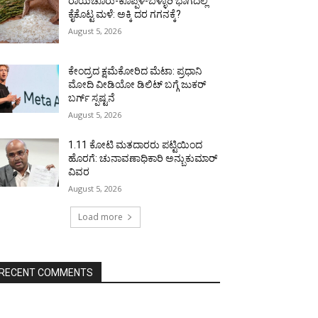
ರಾಯಚೂರು-ಕೊಪ್ಪಳ-ಬಳ್ಳಾರಿ ಭಾಗದಲ್ಲಿ
ಕೈಕೊಟ್ಟ ಮಳೆ: ಅಕ್ಕಿ ದರ ಗಗನಕ್ಕೆ?
August 5, 2026
ಕೇಂದ್ರದ ಕ್ಷಮೆಕೋರಿದ ಮೆಟಾ: ಪ್ರಧಾನಿ
ಮೋದಿ ವೀಡಿಯೋ ಡಿಲಿಟ್ ಬಗ್ಗೆ ಜುಕರ್
ಬರ್ಗ್ ಸ್ಪಷ್ಟನೆ
August 5, 2026
1.11 ಕೋಟಿ ಮತದಾರರು ಪಟ್ಟಿಯಿಂದ
ಹೊರಗೆ: ಚುನಾವಣಾಧಿಕಾರಿ ಅನ್ಬುಕುಮಾರ್
ವಿವರ
August 5, 2026
Load more
RECENT COMMENTS