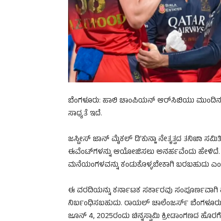
ಬೆಂಗಳೂರು: ಹಾಲಿ ಚಾಂಪಿಯನ್ ಆರ್‌ಸಿಬಿಯು ಮುಂದಿನ
ಸಾಧ್ಯತೆ ಇದೆ.
ಜಸ್ಟೀಸ್ ಜಾನ್ ಮೈಕಲ್ ಡಿ’ಕುನ್ಹಾ ನೇತೃತ್ವದ ತನಿಖಾ ಸಮಿ
ಈವೆಂಟ್‌ಗಳನ್ನು ಆಯೋಜಿಸಲು ಅನರ್ಹವೆಂದು ಹೇಳಿದೆ. 
ಮನೆಯಂಗಳವನ್ನು ಕಂಡುಕೊಳ್ಳಬೇಕಾಗಿ ಬರಬಹುದು ಎಂದು 
ಈ ವರದಿಯನ್ನು ಕರ್ನಾಟಕ ಸರ್ಕಾರವು ಸಂಪೂರ್ಣವಾಗಿ ಪರಿ
ನಿರ್ಬಂಧಿಸಬಹುದು. ರಾಯಲ್ ಚಾಲೆಂಜರ್ಸ್ ಬೆಂಗಳೂರು
ಜೂನ್ 4, 2025ರಂದು ಚಿನ್ನಸ್ವಾಮಿ ಕ್ರೀಡಾಂಗಣದ ಹೊರಗ