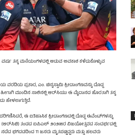
 ವರ್ಷ ತನ್ನ ಮನೆಯಂಗಳದಲ್ಲಿ ಆಡುವ ಅವಕಾಶ ಕಳೆದುಕೊಳ್ಳುವ
ತಿಯ ವರದಿಯ ಪ್ರಕಾರ, ಎಂ. ಚಿನ್ನಸ್ವಾಮಿ ಕ್ರೀಡಾಂಗಣವನ್ನು ದೊಡ್ಡ
ಹೀಗಾಗಿ ಮುಂದಿನ ಸಾಲಿನಲ್ಲಿ ಆರ್‌ಸಿಯು ಈ ಮೈದಾನದ ಹೊರತಾಗಿ ತನ್ನ
ಹೇಳಲಾಗುತ್ತಿದೆ.
ಗಣಿಸಿದರೆ, ಈ ಐತಿಹಾಸಿಕ ಕ್ರೀಡಾಂಗಣದಲ್ಲಿ ದೊಡ್ಡ ಈವೆಂಟ್‌ಗಳನ್ನು
 (ಆರ್‌ಸಿಬಿ) ತಂಡದ ಐಪಿಎಲ್ ೨೦೨೫ರ ವಿಜಯೋತ್ಸವದ ಸಂದರ್ಭದಲ್ಲಿ
ೆ ನಡೆದ ಭಗದಡದಿಂದ 11 ಜನರು ಮೃತಪಟ್ಟಿದ್ದರು ಮತ್ತು ಹಲವರು