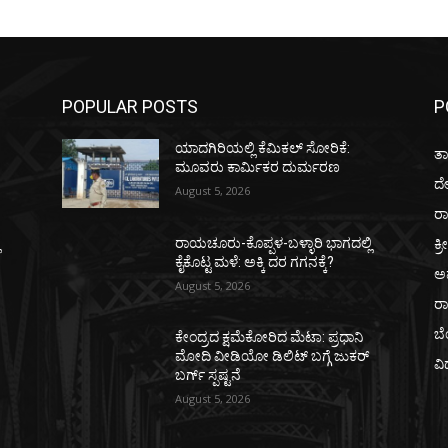
POPULAR POSTS
P
ಯಾದಗಿರಿಯಲ್ಲಿ ಕೆಮಿಕಲ್ ಸೋರಿಕೆ:
ತಾ
ಮೂವರು ಕಾರ್ಮಿಕರ ದುರ್ಮರಣ
ದ
August 5, 2026
ರಾ
ಕ್ರ
ಿ
ರಾಯಚೂರು-ಕೊಪ್ಪಳ-ಬಳ್ಳಾರಿ ಭಾಗದಲ್ಲಿ
ಕೈಕೊಟ್ಟ ಮಳೆ: ಅಕ್ಕಿ ದರ ಗಗನಕ್ಕೆ?
ಅ
August 5, 2026
ರ
ಬ
ಕೇಂದ್ರದ ಕ್ಷಮೆಕೋರಿದ ಮೆಟಾ: ಪ್ರಧಾನಿ
ಮೋದಿ ವೀಡಿಯೋ ಡಿಲಿಟ್ ಬಗ್ಗೆ ಜುಕರ್
ವಿ
ಬರ್ಗ್ ಸ್ಪಷ್ಟನೆ
August 5, 2026