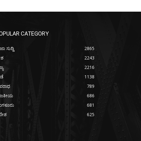
OPULAR CATEGORY
ಜಾ ಸುದ್ದಿ
2865
ೇಶ
2243
ಜ್ಯ
2216
ೀಡೆ
1138
ಪರಾಧ
789
ಾಜಕೀಯ
686
ೆಂಗಳೂರು
681
ದೇಶ
625