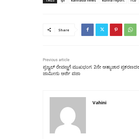
TAGS
ipl
kannada news
kunha report
rcb
Share
Previous article
ಪ್ರಜ್ವಲ್ ರೇವಣ್ಣಗೆ ಮುಖಭಂಗ: 2ನೇ ಅತ್ಯಾಚಾರ ಪ್ರಕರಣದಲ
ಜಾಮೀನು ಅರ್ಜಿ ವಜಾ
Vahini