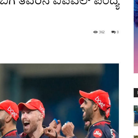
ಿಬಿಗೆ ತವರಿನ ಐಪಿಎಲ್‌ ಪಂದ್ಯ
362
0