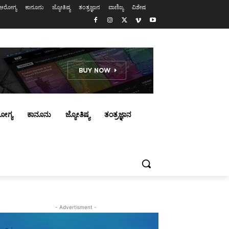
ಆರೋಗ್ಯ
ಕಾನೂನು
ಜ್ಯೋತಿಷ್ಯ
ತಂತ್ರಜ್ಞಾನ
ವಾಣಿಜ್ಯ
ವಿಶೇಷ
ೋಗ್ಯ
ಕಾನೂನು
ಜ್ಯೋತಿಷ್ಯ
ತಂತ್ರಜ್ಞಾನ
- Advertisment -