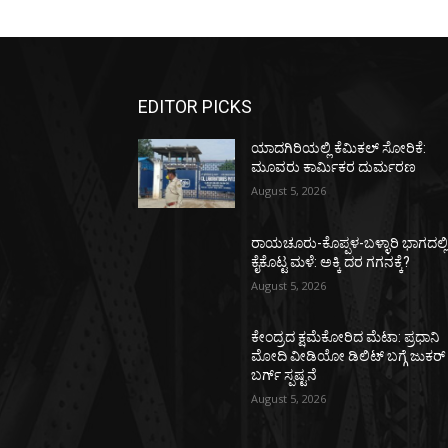
EDITOR PICKS
ಯಾದಗಿರಿಯಲ್ಲಿ ಕೆಮಿಕಲ್ ಸೋರಿಕೆ:
ಮೂವರು ಕಾರ್ಮಿಕರ ದುರ್ಮರಣ
August 5, 2026
ರಾಯಚೂರು-ಕೊಪ್ಪಳ-ಬಳ್ಳಾರಿ ಭಾಗದಲ್ಲ
ಕೈಕೊಟ್ಟ ಮಳೆ: ಅಕ್ಕಿ ದರ ಗಗನಕ್ಕೆ?
August 5, 2026
ಕೇಂದ್ರದ ಕ್ಷಮೆಕೋರಿದ ಮೆಟಾ: ಪ್ರಧಾನಿ
ಮೋದಿ ವೀಡಿಯೋ ಡಿಲಿಟ್ ಬಗ್ಗೆ ಜುಕರ್
ಬರ್ಗ್ ಸ್ಪಷ್ಟನೆ
August 5, 2026