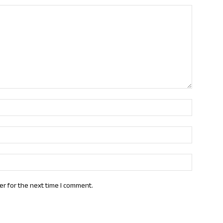
Name:*
Email:*
Website:
er for the next time I comment.