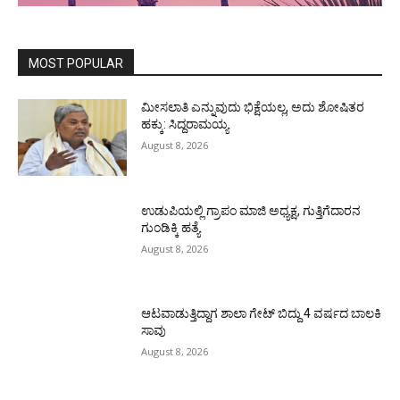
MOST POPULAR
ಮೀಸಲಾತಿ ಎನ್ನುವುದು ಭಿಕ್ಷೆಯಲ್ಲ, ಅದು ಶೋಷಿತರ
ಹಕ್ಕು: ಸಿದ್ದರಾಮಯ್ಯ
August 8, 2026
ಉಡುಪಿಯಲ್ಲಿ ಗ್ರಾಪಂ ಮಾಜಿ ಅಧ್ಯಕ್ಷ, ಗುತ್ತಿಗೆದಾರನ
ಗುಂಡಿಕ್ಕಿ ಹತ್ಯೆ
August 8, 2026
ಆಟವಾಡುತ್ತಿದ್ದಾಗ ಶಾಲಾ ಗೇಟ್‌ ಬಿದ್ದು 4 ವರ್ಷದ ಬಾಲಕಿ
ಸಾವು
August 8, 2026