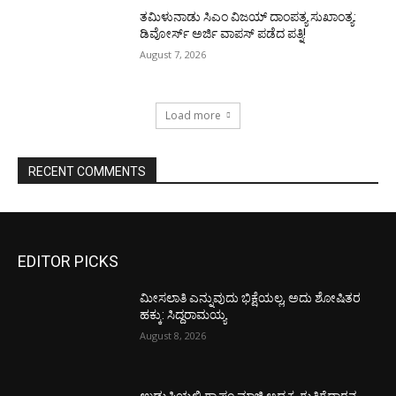
ತಮಿಳುನಾಡು ಸಿಎಂ ವಿಜಯ್‌ ದಾಂಪತ್ಯ ಸುಖಾಂತ್ಯ:
ಡಿವೋರ್ಸ್‌ ಅರ್ಜಿ ವಾಪಸ್‌ ಪಡೆದ ಪತ್ನಿ!
August 7, 2026
Load more
RECENT COMMENTS
EDITOR PICKS
ಮೀಸಲಾತಿ ಎನ್ನುವುದು ಭಿಕ್ಷೆಯಲ್ಲ, ಅದು ಶೋಷಿತರ
ಹಕ್ಕು: ಸಿದ್ದರಾಮಯ್ಯ
August 8, 2026