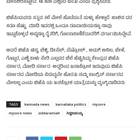
ಮೀಸಲಿರಿಸಿಟ್ಟೇವೆ. ಈ ಹಣ ಎಲ್ಲಿಂದ ಬಂತು ಎಂದು ಪ್ರಶ್ನಿಸಿದರು.
ಬಿಜೆಪಿಯವರು ಸತ್ಯದ ತಲೆ ಮೇಲೆ ಹೊಡೆದಂತೆ ಸುಳ್ಳು ಹೇಳ್ತಾರೆ. ಹಾಲಿನ ದರ
4ರೂ ಹೆಚ್ಚು ಮಾಡಿ ಇದರಲ್ಲಿ ಒಂದೂ ರೂಪಾಯಿಯನ್ನೂ ನಾವು
ಇಟ್ಟುಕೊಳ್ಳದೆ ಅಷ್ಟನ್ನೂ ರೈತರಿಗೆ, ಗೋಸಾಕಾಣಿಕೆದಾರರಿಗೆ ವರ್ಗಾಯಿಸಿದ್ದೇವೆ.
ಆದರೆ ಬಿಜೆಪಿ ಚಿನ್ನ, ಬೆಳ್ಳಿ, ಡೀಸೆಲ್, ಪೆಟ್ರೋಲ್ , ಅಡುಗೆ ಅನಿಲ, ಬೇಳೆ,
ಗೊಬ್ಬರ, ಎಣ್ಣೆ ಕಾಳು ಸೇರಿ ಎಲ್ಲದರ ಬೆಲೆ ಹೆಚ್ಚಿಸಿದ್ದು ಕೇಂದ್ರದ ಬಿಜೆಪಿ
ಸರ್ಕಾರ, ಮೋದಿ ಸರ್ಕಾರ. ಆದ್ದರಿಂದ ಜನಾಕ್ರೋಶ ಇರುವುದು ಬಿಜೆಪಿ
ಸರ್ಕಾರದ ಮೋದಿಯ ವಿರುದ್ಧವೇ ಹೊರತು ನಮ್ಮ ಕಾಂಗ್ರೆಸ್ ಸರ್ಕಾರದ
ಮೇಲಲ್ಲ ಎಂದು ಬಿಜೆಪಿ ಯ ಜನಕ್ರೋಶ ಯಾತ್ರೆಯನ್ನು ವ್ಯಂಗ್ಯವಾಡಿದರು.
TAGS
kannada news
karnataka politics
mysore
mysore news
siddaramiah
ಸಿದ್ದರಾಮಯ್ಯ