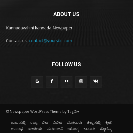
ABOUT US
Kannadavahini kannada Newpaper
Contact us:
contact@yoursite.com
FOLLOW US
© Newspaper WordPress Theme by TagDiv
ತಾಜಾ ಸುದ್ದಿ
ರಾಜ್ಯ
ದೇಶ
ವಿದೇಶ
ಬೆಂಗಳೂರು
ಜಿಲ್ಲಾ ಸುದ್ದಿ
ಕ್ರೀಡೆ
ಅಪರಾಧ
ರಾಜಕೀಯ
ಮನರಂಜನೆ
ಆರೋಗ್ಯ
ಕಾನೂನು
ಜ್ಯೋತಿಷ್ಯ