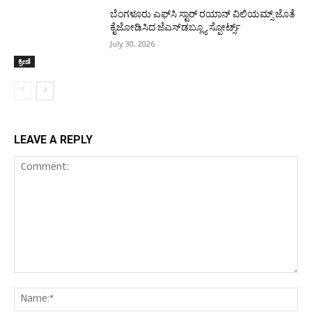
ಬೆಂಗಳೂರು ಎಫ್‌ಸಿ ಸ್ಟಾರ್ ರಯಾನ್ ವಿಲಿಯಮ್ಸ್ ಜೊತೆ
ಕೈಜೋಡಿಸಿದ ಜೆಎಸ್‌ಡಬ್ಲ್ಯೂ ಸ್ಪೋರ್ಟ್ಸ್
July 30, 2026
ಕ್ರೀಡೆ
LEAVE A REPLY
Comment:
Nam