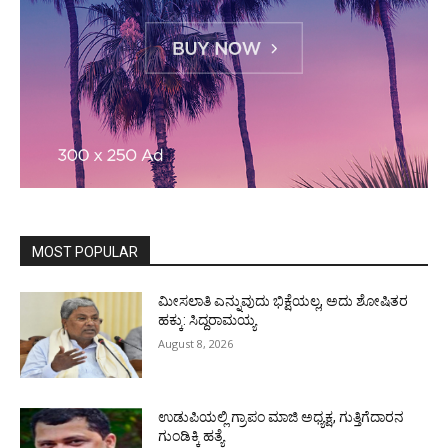
MOST POPULAR
ಮೀಸಲಾತಿ ಎನ್ನುವುದು ಭಿಕ್ಷೆಯಲ್ಲ, ಅದು ಶೋಷಿತರ
ಹಕ್ಕು: ಸಿದ್ದರಾಮಯ್ಯ
August 8, 2026
ಉಡುಪಿಯಲ್ಲಿ ಗ್ರಾಪಂ ಮಾಜಿ ಅಧ್ಯಕ್ಷ, ಗುತ್ತಿಗೆದಾರನ
ಗುಂಡಿಕ್ಕಿ ಹತ್ಯೆ