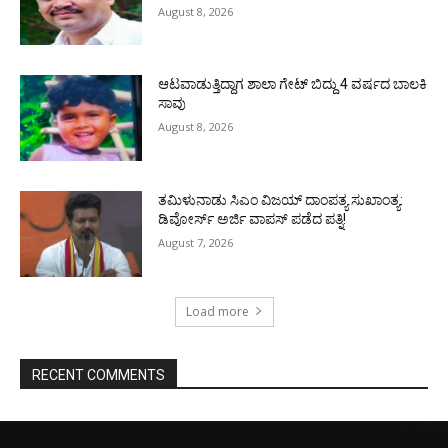
August 8, 2026
ಆಟವಾಡುತ್ತಿದ್ದಾಗ ಶಾಲಾ ಗೇಟ್‌ ಬಿದ್ದು 4 ವರ್ಷದ ಬಾಲಕಿ
ಸಾವು
August 8, 2026
ತಮಿಳುನಾಡು ಸಿಎಂ ವಿಜಯ್‌ ದಾಂಪತ್ಯ ಸುಖಾಂತ್ಯ:
ಡಿವೋರ್ಸ್‌ ಅರ್ಜಿ ವಾಪಸ್‌ ಪಡೆದ ಪತ್ನಿ!
August 7, 2026
Load more
RECENT COMMENTS