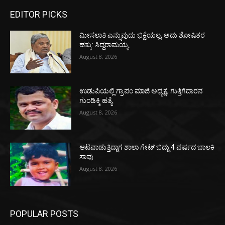
EDITOR PICKS
ಮೀಸಲಾತಿ ಎನ್ನುವುದು ಭಿಕ್ಷೆಯಲ್ಲ, ಅದು ಶೋಷಿತರ
ಹಕ್ಕು: ಸಿದ್ದರಾಮಯ್ಯ
August 8, 2026
ಉಡುಪಿಯಲ್ಲಿ ಗ್ರಾಪಂ ಮಾಜಿ ಅಧ್ಯಕ್ಷ, ಗುತ್ತಿಗೆದಾರನ
ಗುಂಡಿಕ್ಕಿ ಹತ್ಯೆ
August 8, 2026
ಆಟವಾಡುತ್ತಿದ್ದಾಗ ಶಾಲಾ ಗೇಟ್‌ ಬಿದ್ದು 4 ವರ್ಷದ ಬಾಲಕಿ
ಸಾವು
August 8, 2026
POPULAR POSTS