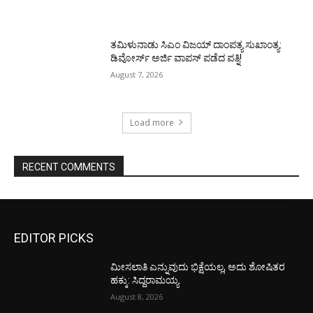
ತಮಿಳುನಾಡು ಸಿಎಂ ವಿಜಯ್‌ ದಾಂಪತ್ಯ ಸುಖಾಂತ್ಯ:
ಡಿವೋರ್ಸ್‌ ಅರ್ಜಿ ವಾಪಸ್‌ ಪಡೆದ ಪತ್ನಿ!
August 7, 2026
Load more
RECENT COMMENTS
EDITOR PICKS
ಮೀಸಲಾತಿ ಎನ್ನುವುದು ಭಿಕ್ಷೆಯಲ್ಲ, ಅದು ಶೋಷಿತರ
ಹಕ್ಕು: ಸಿದ್ದರಾಮಯ್ಯ
August 8, 2026