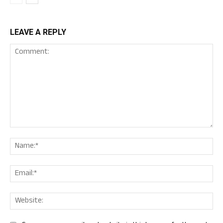
LEAVE A REPLY
Comment:
Nam
Ema
Web