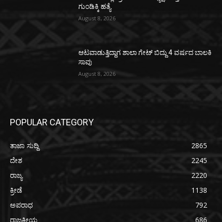
ಗುಂಡಿಕ್ಕಿ ಹತ್ಯೆ
August 8, 2026
ಆಟವಾಡುತ್ತಿದ್ದಾಗ ಶಾಲಾ ಗೇಟ್‌ ಬಿದ್ದು 4 ವರ್ಷದ ಬಾಲಕಿ
ಸಾವು
August 8, 2026
POPULAR CATEGORY
ತಾಜಾ ಸುದ್ದಿ
2865
ದೇಶ
2245
ರಾಜ್ಯ
2220
ಕ್ರೀಡೆ
1138
ಅಪರಾಧ
792
ರಾಜಕೀಯ
686