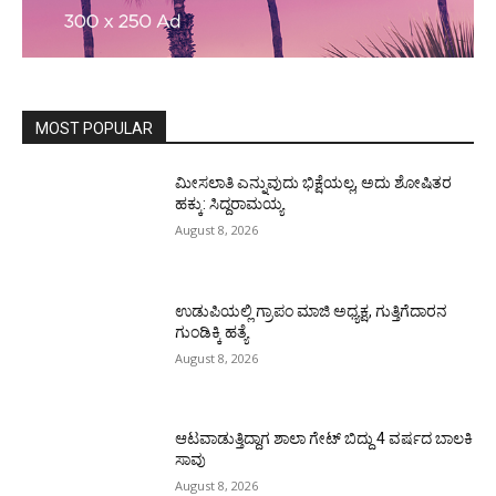
MOST POPULAR
ಮೀಸಲಾತಿ ಎನ್ನುವುದು ಭಿಕ್ಷೆಯಲ್ಲ, ಅದು ಶೋಷಿತರ
ಹಕ್ಕು: ಸಿದ್ದರಾಮಯ್ಯ
August 8, 2026
ಉಡುಪಿಯಲ್ಲಿ ಗ್ರಾಪಂ ಮಾಜಿ ಅಧ್ಯಕ್ಷ, ಗುತ್ತಿಗೆದಾರನ
ಗುಂಡಿಕ್ಕಿ ಹತ್ಯೆ
August 8, 2026
ಆಟವಾಡುತ್ತಿದ್ದಾಗ ಶಾಲಾ ಗೇಟ್‌ ಬಿದ್ದು 4 ವರ್ಷದ ಬಾಲಕಿ
ಸಾವು
August 8, 2026