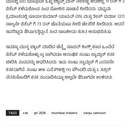
ಮುಂಬೈ ಪರ ಯಾವುದೇ ಒಬ್ಬ ಬ್ಯಾಟ್ಸ್‌ ಮನ್‌ ನೆಲಕಚ್ಚಿ ಆಡಲಿಲ್ಲ. 11 ರನ್‌ ಗೆ 3
ವಿಕೆಟ್‌ ಕಳೆದುಕೊಂಡ ತಂಡ ಸೋಲಿನ ಸೂಚನೆ ನೀಡಿದರು. ಮಧ್ಯಮ
ಕ್ರಮಾಂಕದಲ್ಲಿ ಸೂರ್ಯಕುಮಾರ್‌ ಯಾದವ್‌ (35) ಮತ್ತು ತಿಲಕ್‌ ವರ್ಮಾ (37)
ನಾಲ್ಕನೇ ವಿಕೆಟ್‌ ಗೆ 73 ರನ್‌ ಜೊತೆಯಾಟ ನೀಡಿ ಚೇತರಿಕೆ ನೀಡಿದರು. ಆದರೆ
ಇವರಿಬ್ಬರು ಔಟಾಗುತ್ತಿದ್ದಂತೆ ತಂಡ ನಾಟಕೀಯ ಕುಸಿತ ಅನುಭವಿಸಿತು.
ಇದಕ್ಕೂ ಮುನ್ನ ಬ್ಯಾಟ್‌ ಮಾಡಿದ ಚೆನ್ನೈ ಸೂಪರ್‌ ಕಿಂಗ್ಸ್‌ ಕೂಡ ಒಂದೆಡೆ
ವಿಕೆಟ್‌ ಕಳೆದುಕೊಳ್ಳುತ್ತಾ ಸಾಗಿದರೂ ಆರಂಭಿಕ ಸಂಜು ಸ್ಯಾಮ್ಸನ್‌ ಶತಕ
ಬಾರಿಸಿ ತಂಡವನ್ನು ಆಧರಿಸಿದರು. ಇದು ಸಂಜು ಸ್ಯಾಮ್ಸನ್‌ ಗೆ ಎರಡನೇ
ಶತಕವಾಗಿದೆ. ಸಂಜು ೫೪ ಎಸೆತಗಳಲ್ಲಿ ೧೦ ಬೌಂಡರಿ ಮತ್ತು ೬ ಸಿಕ್ಸರ್‌
ನೆರವಿನೊಂದಿಗೆ ಶತಕ ಸಂಪಾದಿಸಿದ್ದೂ ಅಲ್ಲದೇ ಔಟಾಗದೇ ಉಳಿದರು.
TAGS
csk
ipl 2026
mumbai indains
sanju samson