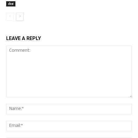
ದೇಶ
LEAVE A REPLY
Comment:
Nam
Ema