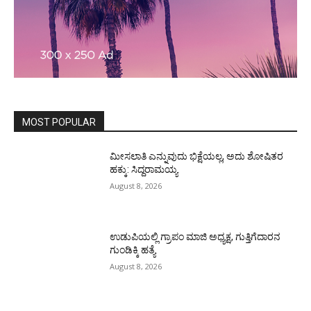
MOST POPULAR
ಮೀಸಲಾತಿ ಎನ್ನುವುದು ಭಿಕ್ಷೆಯಲ್ಲ, ಅದು ಶೋಷಿತರ
ಹಕ್ಕು: ಸಿದ್ದರಾಮಯ್ಯ
August 8, 2026
ಉಡುಪಿಯಲ್ಲಿ ಗ್ರಾಪಂ ಮಾಜಿ ಅಧ್ಯಕ್ಷ, ಗುತ್ತಿಗೆದಾರನ
ಗುಂಡಿಕ್ಕಿ ಹತ್ಯೆ
August 8, 2026