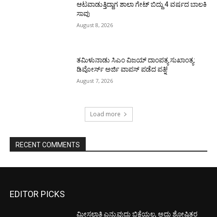
ಆಟವಾಡುತ್ತಿದ್ದಾಗ ಶಾಲಾ ಗೇಟ್‌ ಬಿದ್ದು 4 ವರ್ಷದ ಬಾಲಕಿ
ಸಾವು
August 8, 2026
ತಮಿಳುನಾಡು ಸಿಎಂ ವಿಜಯ್‌ ದಾಂಪತ್ಯ ಸುಖಾಂತ್ಯ:
ಡಿವೋರ್ಸ್‌ ಅರ್ಜಿ ವಾಪಸ್‌ ಪಡೆದ ಪತ್ನಿ!
August 7, 2026
Load more
RECENT COMMENTS
EDITOR PICKS
ಮೀಸಲಾತಿ ಎನ್ನುವುದು ಭಿಕ್ಷೆಯಲ್ಲ, ಅದು ಶೋಷಿತರ