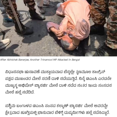
After Abhishek Banerjee, Another Trinamool MP Attacked In Bengal
ವಿಧಾನಸಭಾ ಚುನಾವಣೆ ಮುಕ್ತಾಯವಾದ ಬೆನ್ನಲ್ಲೇ ತೃಣಮೂಲ ಕಾಂಗ್ರೆಸ್‌
ಪಕ್ಷದ ಮುಖಂಡರ ಮೇಲೆ ಸರಣಿ ದಾಳಿ ನಡೆಯುತ್ತಿದೆ. ನಿನ್ನೆ ಟಿಎಂಸಿ ಎರಡನೇ
ಮುಖ್ಯಸ್ಥ ಅಭಿಷೇಕ್‌ ಬ್ಯಾನರ್ಜಿ ಮೇಲೆ ದಾಳಿ ನಡೆದ ನಂತರ ಇಂದು ಸಂಸದನ
ಮೇಲೆ ಹಲ್ಲೆ ನಡೆದಿದೆ.
ಪಶ್ಚಿಮ ಬಂಗಾಳದ ಟಿಎಂಸಿ ಸಂಸದ ಕಲ್ಯಾಣ್‌ ಬ್ಯಾನರ್ಜಿ ಮೇಲೆ ಅವರದ್ದೇ
ಕ್ಷೇತ್ರವಾದ ಹೂಗ್ಲಿಯಲ್ಲಿ ಭಾನುವಾರ ಬೆಳಿಗ್ಗೆ ದುಷ್ಕರ್ಮಿಗಳು ಹಲ್ಲೆ ನಡೆಸಿದ್ದಾರೆ.