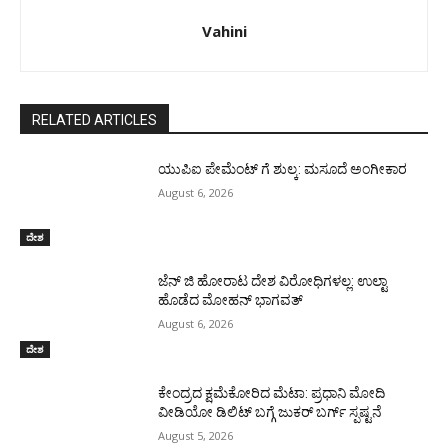
Vahini
RELATED ARTICLES
ಯುಪಿಐ ಪೇಮೆಂಟ್ ಗೆ ಶುಲ್ಕ: ಮಸೂದೆ ಅಂಗೀಕಾರ
August 6, 2026
ದೇಶ
ಜೆನ್ ಜಿ ಹೋರಾಟ ದೇಶ ವಿರೋಧಿಗಳಲ್ಲ: ಉಲ್ಟಾ
ಹೊಡೆದ ಮೋಹನ್ ಭಾಗವತ್
August 6, 2026
ದೇಶ
ಕೇಂದ್ರದ ಕ್ಷಮೆಕೋರಿದ ಮೆಟಾ: ಪ್ರಧಾನಿ ಮೋದಿ
ವೀಡಿಯೋ ಡಿಲಿಟ್ ಬಗ್ಗೆ ಜುಕರ್ ಬರ್ಗ್ ಸ್ಪಷ್ಟನೆ
August 5, 2026