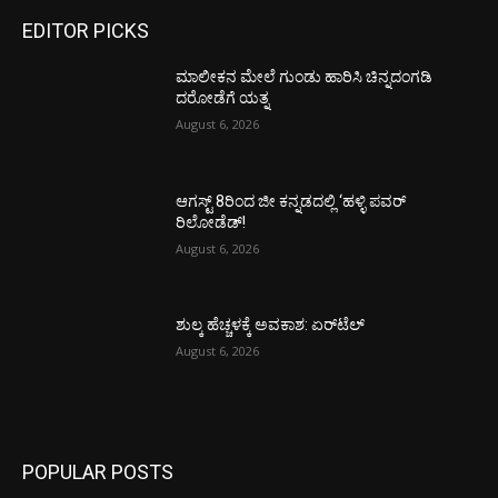
EDITOR PICKS
ಮಾಲೀಕನ ಮೇಲೆ ಗುಂಡು ಹಾರಿಸಿ ಚಿನ್ನದಂಗಡಿ
ದರೋಡೆಗೆ ಯತ್ನ
August 6, 2026
ಆಗಸ್ಟ್ 8ರಿಂದ ಜೀ ಕನ್ನಡದಲ್ಲಿ ‘ಹಳ್ಳಿ ಪವರ್
ರಿಲೋಡೆಡ್!
August 6, 2026
ಶುಲ್ಕ ಹೆಚ್ಚಳಕ್ಕೆ ಅವಕಾಶ: ಏರ್‌ಟೆಲ್
August 6, 2026
POPULAR POSTS