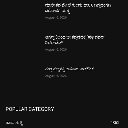
ಮಾಲೀಕನ ಮೇಲೆ ಗುಂಡು ಹಾರಿಸಿ ಚಿನ್ನದಂಗಡಿ
ದರೋಡೆಗೆ ಯತ್ನ
August 6, 2026
ಆಗಸ್ಟ್ 8ರಿಂದ ಜೀ ಕನ್ನಡದಲ್ಲಿ ‘ಹಳ್ಳಿ ಪವರ್
ರಿಲೋಡೆಡ್!
August 6, 2026
ಶುಲ್ಕ ಹೆಚ್ಚಳಕ್ಕೆ ಅವಕಾಶ: ಏರ್‌ಟೆಲ್
August 6, 2026
POPULAR CATEGORY
ತಾಜಾ ಸುದ್ದಿ
2865