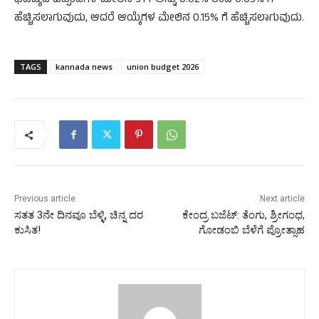
ಭವಿಷ್ಯದ ಒಪ್ಪಂದಗಳ ಮೇಲಿನ STT ಅನ್ನು 0.02% ರಿಂದ 0.05% ಗೆ
ಹೆಚ್ಚಿಸಲಾಗುವುದು, ಆದರೆ ಆಯ್ಕೆಗಳ ಮೇಲಿನ 0.15% ಗೆ ಹೆಚ್ಚಿಸಲಾಗುವುದು.
TAGS
kannada news
union budget 2026
Previous article
Next article
ಸತತ 3ನೇ ದಿನವೂ ಬೆಳ್ಳಿ, ಚಿನ್ನ ದರ
ಕೇಂದ್ರ ಬಜೆಟ್: ತೆಂಗು, ಶ್ರೀಗಂಧ,
ಕುಸಿತ!
ಗೋಡಂಬಿ ಬೆಳೆಗೆ ಪ್ರೋತ್ಸಾಹ