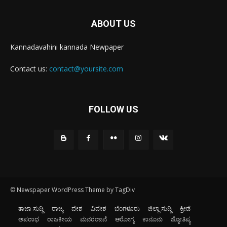
ABOUT US
Kannadavahini kannada Newpaper
Contact us:
contact@yoursite.com
FOLLOW US
© Newspaper WordPress Theme by TagDiv
ತಾಜಾ ಸುದ್ದಿ
ರಾಜ್ಯ
ದೇಶ
ವಿದೇಶ
ಬೆಂಗಳೂರು
ಜಿಲ್ಲಾ ಸುದ್ದಿ
ಕ್ರೀಡೆ
ಅಪರಾಧ
ರಾಜಕೀಯ
ಮನರಂಜನೆ
ಆರೋಗ್ಯ
ಕಾನೂನು
ಜ್ಯೋತಿಷ್ಯ