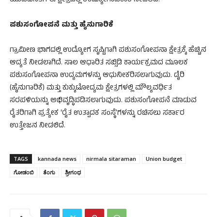
ಯುವಜನತೆಗೆ ಈ ಕ್ಷೇತ್ರದಲ್ಲಿ ಉದ್ಯೋಗಾವಕಾಶ ನೀಡಲಿದೆ.
ಪಶುಸಂಗೋಪನೆ ಮತ್ತು ಹೈನುಗಾರಿಕೆ
ಗ್ರಾಮೀಣ ಭಾಗದಲ್ಲಿ ಉದ್ಯೋಗ ಸೃಷ್ಟಿಗಾಗಿ ಪಶುಸಂಗೋಪನಾ ಕ್ಷೇತ್ರಕ್ಕೆ ಹೆಚ್ಚಿನ
ಆದ್ಯತೆ ನೀಡಲಾಗಿದೆ. ಸಾಲ ಆಧಾರಿತ ಸಬ್ಸಿಡಿ ಕಾರ್ಯಕ್ರಮದ ಮೂಲಕ
ಪಶುಸಂಗೋಪನಾ ಉದ್ಯಮಗಳನ್ನು ಆಧುನೀಕರಿಸಲಾಗುವುದು. ಡೈರಿ
(ಹೈನುಗಾರಿಕೆ) ಮತ್ತು ಕುಕ್ಕುಟೋದ್ಯಮ ಕ್ಷೇತ್ರಗಳಲ್ಲಿ ಮೌಲ್ಯವರ್ಧಿತ
ಸರಪಳಿಯನ್ನು ಅಭಿವೃದ್ಧಿಪಡಿಸಲಾಗುವುದು. ಪಶುಸಂಗೋಪನೆ ಮಾಡುವ
ರೈತರಿಗಾಗಿ ಪ್ರತ್ಯೇಕ ‘ರೈತ ಉತ್ಪಾದಕ ಸಂಸ್ಥೆ’ಗಳನ್ನು ರಚಿಸಲು ಸರ್ಕಾರ
ಉತ್ತೇಜನ ನೀಡಲಿದೆ.
TAGS
kannada news
nirmala sitaraman
Union budget
ಗೋಡಂಬಿ
ತೆಂಗು
ಶ್ರೀಗಂಧ