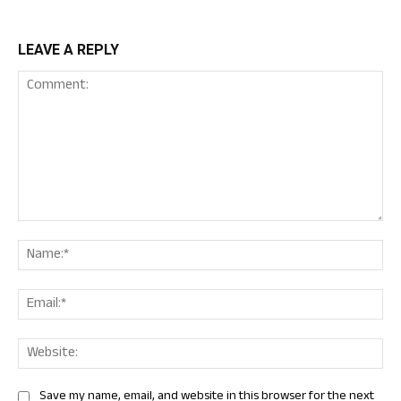
LEAVE A REPLY
Comment:
Nam
Ema
Web
Save my name, email, and website in this browser for the next