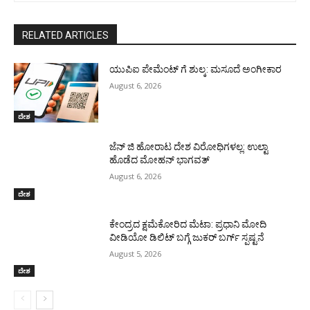
RELATED ARTICLES
ಯುಪಿಐ ಪೇಮೆಂಟ್ ಗೆ ಶುಲ್ಕ: ಮಸೂದೆ ಅಂಗೀಕಾರ
August 6, 2026
ದೇಶ
ಜೆನ್ ಜಿ ಹೋರಾಟ ದೇಶ ವಿರೋಧಿಗಳಲ್ಲ: ಉಲ್ಟಾ
ಹೊಡೆದ ಮೋಹನ್ ಭಾಗವತ್
August 6, 2026
ದೇಶ
ಕೇಂದ್ರದ ಕ್ಷಮೆಕೋರಿದ ಮೆಟಾ: ಪ್ರಧಾನಿ ಮೋದಿ
ವೀಡಿಯೋ ಡಿಲಿಟ್ ಬಗ್ಗೆ ಜುಕರ್ ಬರ್ಗ್ ಸ್ಪಷ್ಟನೆ
August 5, 2026
ದೇಶ