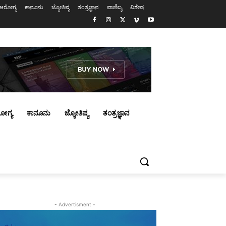
ಆರೋಗ್ಯ
ಕಾನೂನು
ಜ್ಯೋತಿಷ್ಯ
ತಂತ್ರಜ್ಞಾನ
ವಾಣಿಜ್ಯ
ವಿಶೇಷ
ೋಗ್ಯ
ಕಾನೂನು
ಜ್ಯೋತಿಷ್ಯ
ತಂತ್ರಜ್ಞಾನ
- Advertisment -