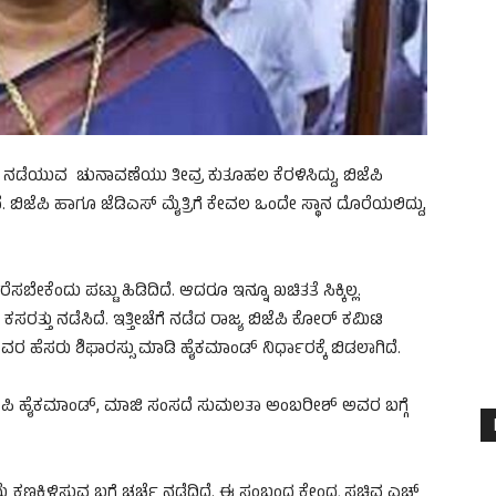
ಗೆ ನಡೆಯುವ ಚುನಾವಣೆಯು ತೀವ್ರ ಕುತೂಹಲ ಕೆರಳಿಸಿದ್ದು, ಬಿಜೆಪಿ
ವೆ. ಬಿಜೆಪಿ ಹಾಗೂ ಜೆಡಿಎಸ್ ಮೈತ್ರಿಗೆ ಕೇವಲ ಒಂದೇ ಸ್ಥಾನ ದೊರೆಯಲಿದ್ದು,
ೇಕೆಂದು ಪಟ್ಟು ಹಿಡಿದಿದೆ. ಆದರೂ ಇನ್ನೂ ಖಚಿತತೆ ಸಿಕ್ಕಿಲ್ಲ.
ಕಸರತ್ತು ನಡೆಸಿದೆ. ಇತ್ತೀಚೆಗೆ ನಡೆದ ರಾಜ್ಯ ಬಿಜೆಪಿ ಕೋರ್ ಕಮಿಟಿ
ರ ಹೆಸರು ಶಿಫಾರಸ್ಸು ಮಾಡಿ ಹೈಕಮಾಂಡ್ ನಿರ್ಧಾರಕ್ಕೆ ಬಿಡಲಾಗಿದೆ.
ಬಿಜೆಪಿ ಹೈಕಮಾಂಡ್, ಮಾಜಿ ಸಂಸದೆ ಸುಮಲತಾ ಅಂಬರೀಶ್ ಅವರ ಬಗ್ಗೆ
 ಕಣಕ್ಕಿಳಿಸುವ ಬಗ್ಗೆ ಚರ್ಚೆ ನಡೆದಿದೆ. ಈ ಸಂಬಂಧ ಕೇಂದ್ರ ಸಚಿವ ಎಚ್​​​