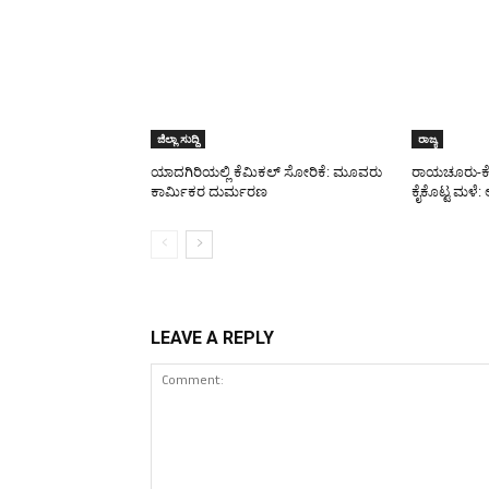
ಜಿಲ್ಲಾ ಸುದ್ದಿ
ರಾಜ್ಯ
ಯಾದಗಿರಿಯಲ್ಲಿ ಕೆಮಿಕಲ್ ಸೋರಿಕೆ: ಮೂವರು
ರಾಯಚೂರು-ಕೊಪ್
ಕಾರ್ಮಿಕರ ದುರ್ಮರಣ
ಕೈಕೊಟ್ಟ ಮಳೆ: ಅ
LEAVE A REPLY