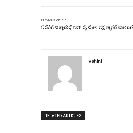
Previous article
ಬಿಜೆಪಿಗೆ ಅಣ್ಣಾಮಲೈ ಗುಡ್ ಬೈ: ಹೊಸ ಪಕ್ಷ ಸ್ಥಾಪನೆ ಘೋಷಣ
Vahini
RELATED ARTICLES