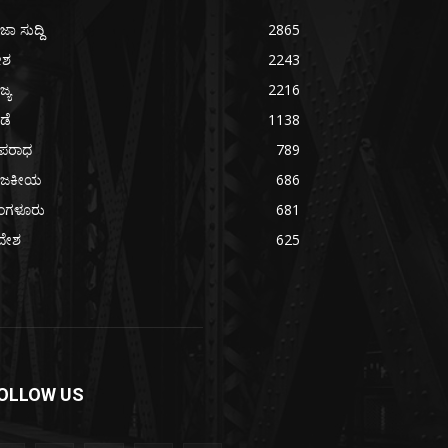
ಜಾ ಸುದ್ದಿ
2865
ೇಶ
2243
ಜ್ಯ
2216
ೀಡೆ
1138
ಪರಾಧ
789
ಾಜಕೀಯ
686
ೆಂಗಳೂರು
681
ದೇಶ
625
OLLOW US