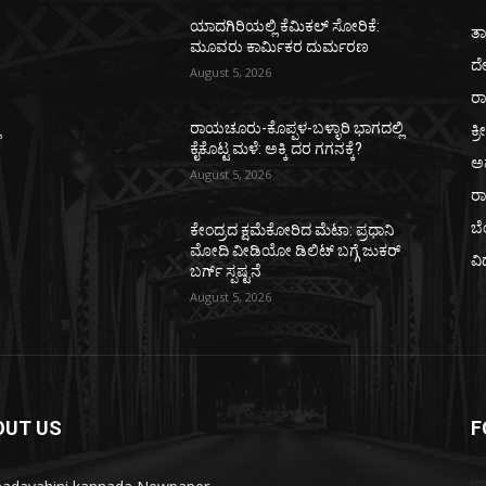
ಯಾದಗಿರಿಯಲ್ಲಿ ಕೆಮಿಕಲ್ ಸೋರಿಕೆ:
ತಾ
ಮೂವರು ಕಾರ್ಮಿಕರ ದುರ್ಮರಣ
ದ
August 5, 2026
ರಾ
ಕ್ರ
ಿ
ರಾಯಚೂರು-ಕೊಪ್ಪಳ-ಬಳ್ಳಾರಿ ಭಾಗದಲ್ಲಿ
ಕೈಕೊಟ್ಟ ಮಳೆ: ಅಕ್ಕಿ ದರ ಗಗನಕ್ಕೆ?
ಅ
August 5, 2026
ರ
ಬ
ಕೇಂದ್ರದ ಕ್ಷಮೆಕೋರಿದ ಮೆಟಾ: ಪ್ರಧಾನಿ
ಮೋದಿ ವೀಡಿಯೋ ಡಿಲಿಟ್ ಬಗ್ಗೆ ಜುಕರ್
ವಿ
ಬರ್ಗ್ ಸ್ಪಷ್ಟನೆ
August 5, 2026
OUT US
F