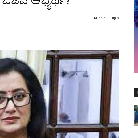
ಿಜೆಪಿ ಅಭ್ಯರ್ಥಿ?
557
0