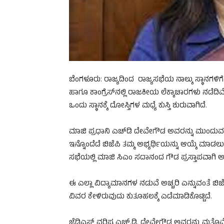
ಬೆಂಗಳೂರು: ರಾಜ್ಯದಿಂದ ರಾಜ್ಯಸಭೆಯ ನಾಲ್ಕು ಸ್ಥಾನಗಳಿ
ಹಾಗೂ ಕಾಂಗ್ರೆಸ್​​​ನಲ್ಲಿ ರಾಜಕೀಯ ಲೆಕ್ಕಾಚಾರಗಳು ನಡೆದಿ
ಒಂದು ಸ್ಥಾನಕ್ಕೆ ದೋಸ್ತಿಗಳ ಮಧ್ಯೆ ಕುಸ್ತಿ ಶುರುವಾಗಿದೆ.
ಮಾಜಿ ಪ್ರಧಾನಿ ಎಚ್​​ಡಿ ದೇವೇಗೌಡ ಅವರನ್ನು ಮುಂದುವರೆಸಬ
ಇನ್ನೊಂದೆಡೆ ಬಿಜೆಪಿ ತಮ್ಮ ಅಭ್ಯರ್ಥಿಯನ್ನು ಆಯ್ಕೆ ಮಾಡಲು 
ಸಭೆಯಲ್ಲಿ ಮಾಜಿ ಸಿಎಂ ಸದಾನಂದ ಗೌಡ ಪ್ರಸ್ತಾಪವಾಗಿ ಅವ
ಈ ಎಲ್ಲಾ ವಿದ್ಯಾಮಾನಗಳ ನಡುವೆ ಅಚ್ಚರಿ ಎನ್ನುವಂತೆ 
ವಿವರ ಕೇಳಿರುವುದು ಕುತೂಹಲಕ್ಕೆ ಎಡೆಮಾಡಿಕೊಟ್ಟಿದೆ.
ಜೆಡಿಎಸ್ ವರಿಷ್ಠ ಎಚ್.ಡಿ. ದೇವೇಗೌಡ ಅವರನ್ನು ಮತ್ತೊಮ್ಮೆ