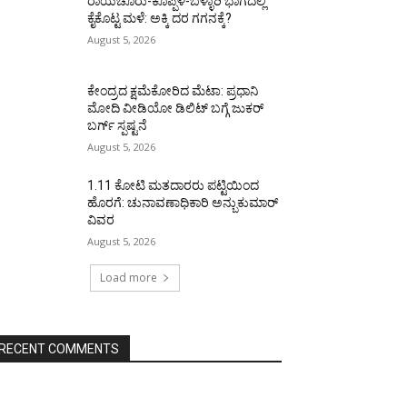
ರಾಯಚೂರು-ಕೊಪ್ಪಳ-ಬಳ್ಳಾರಿ ಭಾಗದಲ್ಲಿ
ಕೈಕೊಟ್ಟ ಮಳೆ: ಅಕ್ಕಿ ದರ ಗಗನಕ್ಕೆ?
August 5, 2026
ಕೇಂದ್ರದ ಕ್ಷಮೆಕೋರಿದ ಮೆಟಾ: ಪ್ರಧಾನಿ
ಮೋದಿ ವೀಡಿಯೋ ಡಿಲಿಟ್ ಬಗ್ಗೆ ಜುಕರ್
ಬರ್ಗ್ ಸ್ಪಷ್ಟನೆ
August 5, 2026
1.11 ಕೋಟಿ ಮತದಾರರು ಪಟ್ಟಿಯಿಂದ
ಹೊರಗೆ: ಚುನಾವಣಾಧಿಕಾರಿ ಅನ್ಬುಕುಮಾರ್
ವಿವರ
August 5, 2026
Load more
RECENT COMMENTS