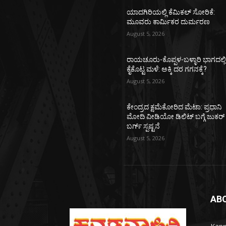
ಯಾದಗಿರಿಯಲ್ಲಿ ಕೆಮಿಕಲ್ ಸೋರಿಕೆ:
ಮೂವರು ಕಾರ್ಮಿಕರ ದುರ್ಮರಣ
August 5, 2026
ರಾಯಚೂರು-ಕೊಪ್ಪಳ-ಬಳ್ಳಾರಿ ಭಾಗದಲ್ಲ
ಕೈಕೊಟ್ಟ ಮಳೆ: ಅಕ್ಕಿ ದರ ಗಗನಕ್ಕೆ?
August 5, 2026
ಕೇಂದ್ರದ ಕ್ಷಮೆಕೋರಿದ ಮೆಟಾ: ಪ್ರಧಾನಿ
ಮೋದಿ ವೀಡಿಯೋ ಡಿಲಿಟ್ ಬಗ್ಗೆ ಜುಕರ್
ಬರ್ಗ್ ಸ್ಪಷ್ಟನೆ
August 5, 2026
AB