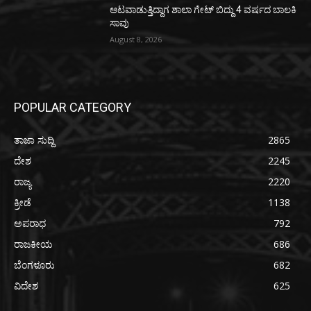
ಆಟವಾಡುತ್ತಿದ್ದಾಗ ಶಾಲಾ ಗೇಟ್‌ ಬಿದ್ದು 4 ವರ್ಷದ ಬಾಲಕಿ
ಸಾವು
August 8, 2026
POPULAR CATEGORY
ತಾಜಾ ಸುದ್ದಿ
2865
ದೇಶ
2245
ರಾಜ್ಯ
2220
ಕ್ರೀಡೆ
1138
ಅಪರಾಧ
792
ರಾಜಕೀಯ
686
ಬೆಂಗಳೂರು
682
ವಿದೇಶ
625