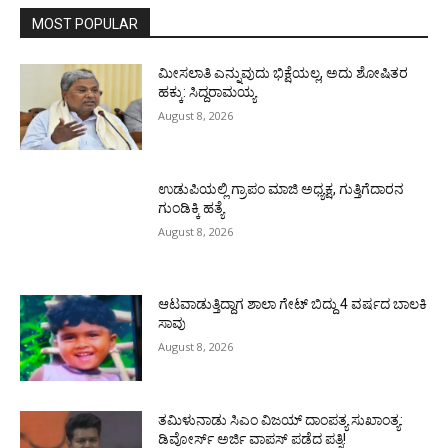
MOST POPULAR
ಮೀಸಲಾತಿ ಎನ್ನುವುದು ಭಿಕ್ಷೆಯಲ್ಲ, ಅದು ಶೋಷಿತರ
ಹಕ್ಕು: ಸಿದ್ದರಾಮಯ್ಯ
August 8, 2026
ಉಡುಪಿಯಲ್ಲಿ ಗ್ರಾಪಂ ಮಾಜಿ ಅಧ್ಯಕ್ಷ, ಗುತ್ತಿಗೆದಾರನ
ಗುಂಡಿಕ್ಕಿ ಹತ್ಯೆ
August 8, 2026
ಆಟವಾಡುತ್ತಿದ್ದಾಗ ಶಾಲಾ ಗೇಟ್‌ ಬಿದ್ದು 4 ವರ್ಷದ ಬಾಲಕಿ
ಸಾವು
August 8, 2026
ತಮಿಳುನಾಡು ಸಿಎಂ ವಿಜಯ್‌ ದಾಂಪತ್ಯ ಸುಖಾಂತ್ಯ:
ಡಿವೋರ್ಸ್‌ ಅರ್ಜಿ ವಾಪಸ್‌ ಪಡೆದ ಪತ್ನಿ!