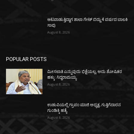
ಆಟವಾಡುತ್ತಿದ್ದಾಗ ಶಾಲಾ ಗೇಟ್‌ ಬಿದ್ದು 4 ವರ್ಷದ ಬಾಲಕಿ
ಸಾವು
August 8, 2026
POPULAR POSTS
ಮೀಸಲಾತಿ ಎನ್ನುವುದು ಭಿಕ್ಷೆಯಲ್ಲ, ಅದು ಶೋಷಿತರ
ಹಕ್ಕು: ಸಿದ್ದರಾಮಯ್ಯ
August 8, 2026
ಉಡುಪಿಯಲ್ಲಿ ಗ್ರಾಪಂ ಮಾಜಿ ಅಧ್ಯಕ್ಷ, ಗುತ್ತಿಗೆದಾರನ
ಗುಂಡಿಕ್ಕಿ ಹತ್ಯೆ
August 8, 2026