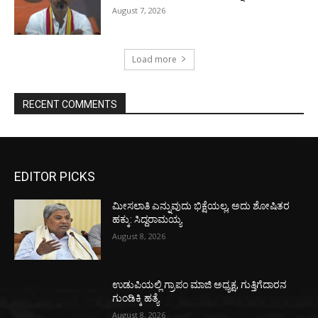
August 7, 2026
Load more
RECENT COMMENTS
EDITOR PICKS
ಮೀಸಲಾತಿ ಎನ್ನುವುದು ಭಿಕ್ಷೆಯಲ್ಲ, ಅದು ಶೋಷಿತರ
ಹಕ್ಕು: ಸಿದ್ದರಾಮಯ್ಯ
August 8, 2026
ಉಡುಪಿಯಲ್ಲಿ ಗ್ರಾಪಂ ಮಾಜಿ ಅಧ್ಯಕ್ಷ, ಗುತ್ತಿಗೆದಾರನ
ಗುಂಡಿಕ್ಕಿ ಹತ್ಯೆ
August 8, 2026