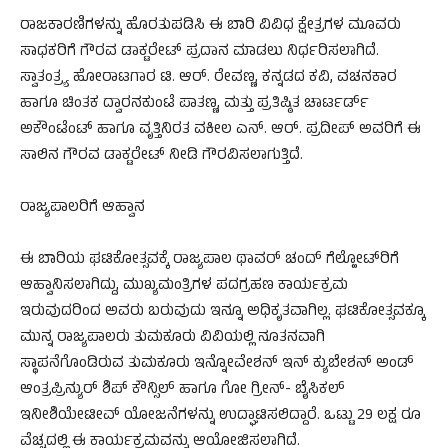
ರಾಜಕಾರಣಿಗಳನ್ನು ಹೊರತುಪಡಿಸಿ ಈ ಬಾರಿ ವಿವಿಧ ಕ್ಷೇತ್ರಗಳ ಮೂವರು
ಸಾಧಕರಿಗೆ ಗೌರವ ಡಾಕ್ಟರೇಟ್ ಪ್ರದಾನ ಮಾಡಲು ನಿರ್ಧರಿಸಲಾಗಿದೆ.
ಸ್ವಾತಂತ್ರ್ಯ ಹೋರಾಟಗಾರ ಟಿ. ಆರ್. ರೇವಣ್ಣ, ಕನ್ನಡದ ಕವಿ, ವಚನಕಾರ
ಹಾಗೂ ಚಿಂತಕ ದ್ವಾರನಕುಂಟೆ ಪಾತಣ್ಣ, ಮತ್ತು ಪ್ರತಿಷ್ಠಿತ ಚಾರ್ಟರ್ಡ್
ಅಕೌಂಟೆಂಟ್ ಹಾಗೂ ವೃತ್ತಿನಿರತ ವಕೀಲ ಎನ್. ಆರ್. ಪ್ರದೀಪ್ ಅವರಿಗೆ ಈ
ಸಾಲಿನ ಗೌರವ ಡಾಕ್ಟರೇಟ್ ನೀಡಿ ಗೌರವಿಸಲಾಗುತ್ತಿದೆ.
ರಾಜ್ಯಪಾಲರಿಗೆ ಆಹ್ವಾನ
ಈ ಬಾರಿಯ ಘಟಿಕೋತ್ಸವಕ್ಕೆ ರಾಜ್ಯಪಾಲ ಥಾವರ್ ಚಂದ್ ಗೆಲ್ಹೋಟ್​ರಿಗೆ
ಆಹ್ವಾನಿಸಲಾಗಿದ್ದು, ಮುಖ್ಯಮಂತ್ರಿಗಳ ಪದಗ್ರಹಣ ಕಾರ್ಯಕ್ರಮ
ಇರುವುದರಿಂದ ಅವರು ಬರುವುದು ಇನ್ನೂ ಅಧಿಕೃತವಾಗಿಲ್ಲ. ಘಟಿಕೋತ್ಸವಕ್ಕೂ
ಮುನ್ನ ರಾಜ್ಯಪಾಲರು ತುಮಕೂರು ವಿವಿಯಲ್ಲಿ ನೂತನವಾಗಿ
ಸ್ಥಾಪನೆಗೊಂಡಿರುವ ತುಮಕೂರು ಇನ್ನೋವೇಶನ್ ಇನ್ ಕ್ಯುಬೇಶನ್ ಅಂಡ್
ಆಂತ್ರಪ್ರಿನ್ಯುರ್ ಶಿಪ್ ಕೌನ್ಸಿಲ್ ಹಾಗೂ ಗೋ ಗ್ರೀನ್- ಬೈಸಿಕಲ್
ಇನೀಶಿಯೇಟೀವ್ ಯೋಜನೆಗಳನ್ನು ಉದ್ಘಾಟಿಸಲಿದ್ದಾರೆ. ಒಟ್ಟು 29 ಲಕ್ಷ ರೂ
ವೆಚ್ಚದಲ್ಲಿ ಈ ಕಾರ್ಯಕ್ರಮವನ್ನು ಆಯೋಜಿಸಲಾಗಿದೆ.