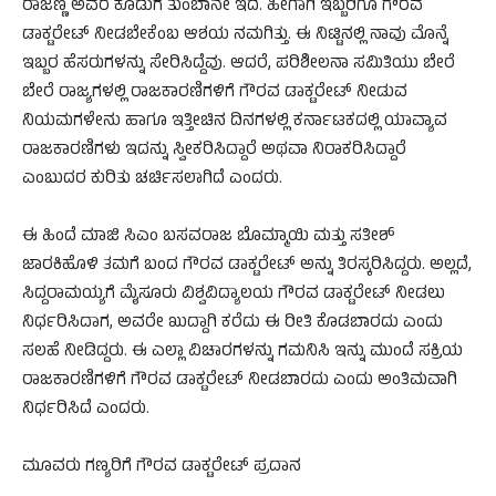
ರಾಜಣ್ಣ ಅವರ ಕೊಡುಗೆ ತುಂಬಾನೇ ಇದೆ. ಹೀಗಾಗಿ ಇಬ್ಬರಿಗೂ ಗೌರವ
ಡಾಕ್ಟರೇಟ್ ನೀಡಬೇಕೆಂಬ ಆಶಯ ನಮಗಿತ್ತು. ಈ ನಿಟ್ಟಿನಲ್ಲಿ ನಾವು ಮೊನ್ನೆ
ಇಬ್ಬರ ಹೆಸರುಗಳನ್ನು ಸೇರಿಸಿದ್ದೆವು. ಆದರೆ, ಪರಿಶೀಲನಾ ಸಮಿತಿಯು ಬೇರೆ
ಬೇರೆ ರಾಜ್ಯಗಳಲ್ಲಿ ರಾಜಕಾರಣಿಗಳಿಗೆ ಗೌರವ ಡಾಕ್ಟರೇಟ್ ನೀಡುವ
ನಿಯಮಗಳೇನು ಹಾಗೂ ಇತ್ತೀಚಿನ ದಿನಗಳಲ್ಲಿ ಕರ್ನಾಟಕದಲ್ಲಿ ಯಾವ್ಯಾವ
ರಾಜಕಾರಣಿಗಳು ಇದನ್ನು ಸ್ವೀಕರಿಸಿದ್ದಾರೆ ಅಥವಾ ನಿರಾಕರಿಸಿದ್ದಾರೆ
ಎಂಬುದರ ಕುರಿತು ಚರ್ಚಿಸಲಾಗಿದೆ ಎಂದರು.
ಈ ಹಿಂದೆ ಮಾಜಿ ಸಿಎಂ ಬಸವರಾಜ ಬೊಮ್ಮಾಯಿ ಮತ್ತು ಸತೀಶ್
ಜಾರಕಿಹೊಳಿ ತಮಗೆ ಬಂದ ಗೌರವ ಡಾಕ್ಟರೇಟ್ ಅನ್ನು ತಿರಸ್ಕರಿಸಿದ್ದರು. ಅಲ್ಲದೆ,
ಸಿದ್ದರಾಮಯ್ಯಗೆ ಮೈಸೂರು ವಿಶ್ವವಿದ್ಯಾಲಯ ಗೌರವ ಡಾಕ್ಟರೇಟ್ ನೀಡಲು
ನಿರ್ಧರಿಸಿದಾಗ, ಅವರೇ ಖುದ್ದಾಗಿ ಕರೆದು ಈ ರೀತಿ ಕೊಡಬಾರದು ಎಂದು
ಸಲಹೆ ನೀಡಿದ್ದರು. ಈ ಎಲ್ಲಾ ವಿಚಾರಗಳನ್ನು ಗಮನಿಸಿ ಇನ್ನು ಮುಂದೆ ಸಕ್ರಿಯ
ರಾಜಕಾರಣಿಗಳಿಗೆ ಗೌರವ ಡಾಕ್ಟರೇಟ್ ನೀಡಬಾರದು ಎಂದು ಅಂತಿಮವಾಗಿ
ನಿರ್ಧರಿಸಿದೆ ಎಂದರು.
ಮೂವರು ಗಣ್ಯರಿಗೆ ಗೌರವ ಡಾಕ್ಟರೇಟ್ ಪ್ರದಾನ