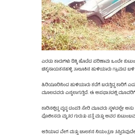
ಎರಡು ಕಾರುಗಳು ಡಿಕ್ಕಿ ಹೊಡೆದ ಪರಿಣಾಮ ಒಂದೇ ಕುಟ
ಚಿಕ್ಕನಾಯಕನಹಳ್ಳಿ ತಾಲೂಕಿನ ಹುಳಿಯಾರು ಗ್ರಾಮದ ಬಳಿ 
ಹಿರಿಯೂರಿನಿಂದ ಹುಳಿಯಾರು ಕಡೆಗೆ ಬರುತ್ತಿದ್ದ ಕಾರಿಗೆ ಎದ
ಮೂಲದವರು ಎನ್ನಲಾಗುತ್ತಿದೆ. ಈ ಅಪಘಾತದಲ್ಲಿ ಮೂವರಿಗೆ ಗ
ಕಾರಿನಲ್ಲಿದ್ದ ವೃದ್ಧ ದಂಪತಿ ಸೇರಿ ಮೂವರು ಸ್ಥಳದಲ್ಲೇ ಅಸು 
ಪೊಲೀಸರು ಮೃತರ ಗುರುತು ಪತ್ತೆ ಮತ್ತು ಅವರ ಕುಟುಂಬವನ್ನು 
ಅತಿಯಾದ ವೇಗ ಮತ್ತು ಚಾಲಕನ ನಿಯಂತ್ರಣ ತಪ್ಪಿರುವುದೇ ಈ 