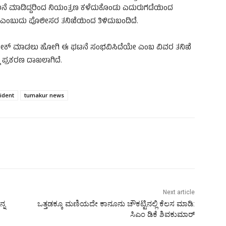
ಾಲನೆ ಮಾಡಿದ್ದರಿಂದ ನಿಯಂತ್ರಣ ಕಳೆದುಕೊಂಡು ಎದುರುಗಡೆಯಿಂದ
ದ್ದಾನೆ ಎಂಬುದು ಪೊಲೀಸರ ತನಿಖೆಯಿಂದ ತಿಳಿದುಬಂದಿದೆ.
 ಟೇಕ್‌ ಮಾಡಲು ಹೋಗಿ ಈ ಘಟನೆ ಸಂಭವಿಸಿದೆಯೇ ಎಂಬ ವಿವರ ತನಿಖೆ
ಪ್ರಕರಣ ದಾಖಲಾಗಿದೆ.
ident
tumakur news
Next article
್ನ
ಒತ್ತಡಕ್ಕೂ ಮಣಿಯದೇ ಕಾನೂನು ಚೌಕಟ್ಟಿನಲ್ಲಿ ಕೆಲಸ ಮಾಡಿ:
ಸಿಎಂ ಡಿಕೆ ಶಿವಕುಮಾರ್