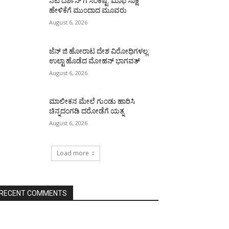
ನಟ ದರ್ಶನ್ ಗೆ ಸಂಕಷ್ಟ: ಮಾಫಿ ಸಾಕ್ಷಿ
ಹೇಳಿಕೆಗೆ ಮುಂದಾದ ಮೂವರು
August 6, 2026
ಜೆನ್ ಜಿ ಹೋರಾಟ ದೇಶ ವಿರೋಧಿಗಳಲ್ಲ:
ಉಲ್ಟಾ ಹೊಡೆದ ಮೋಹನ್ ಭಾಗವತ್
August 6, 2026
ಮಾಲೀಕನ ಮೇಲೆ ಗುಂಡು ಹಾರಿಸಿ
ಚಿನ್ನದಂಗಡಿ ದರೋಡೆಗೆ ಯತ್ನ
August 6, 2026
Load more
RECENT COMMENTS