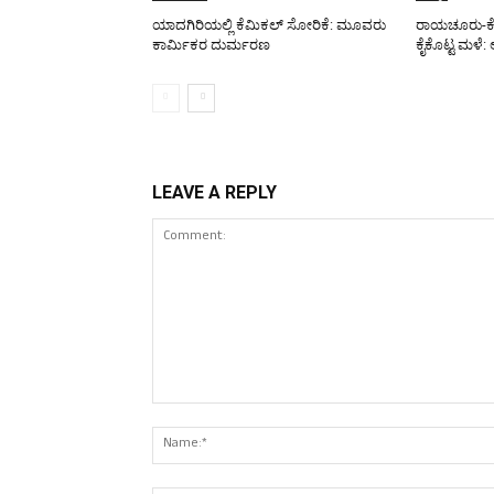
ಯಾದಗಿರಿಯಲ್ಲಿ ಕೆಮಿಕಲ್ ಸೋರಿಕೆ: ಮೂವರು
ರಾಯಚೂರು-ಕೊಪ್
ಕಾರ್ಮಿಕರ ದುರ್ಮರಣ
ಕೈಕೊಟ್ಟ ಮಳೆ: ಅ
LEAVE A REPLY
Comment: