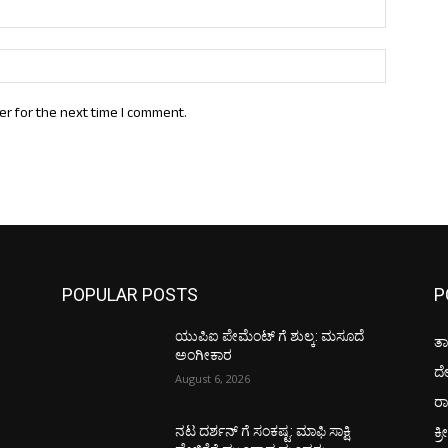
Email:*
Website:
er for the next time I comment.
POPULAR POSTS
P
ಯುಪಿಐ ಪೇಮೆಂಟ್ ಗೆ ಶುಲ್ಕ: ಮಸೂದೆ
ತಾ
ಅಂಗೀಕಾರ
ದ
August 6, 2026
ರಾ
ಕ್ರ
ನಟ ದರ್ಶನ್ ಗೆ ಸಂಕಷ್ಟ: ಮಾಫಿ ಸಾಕ್ಷಿ