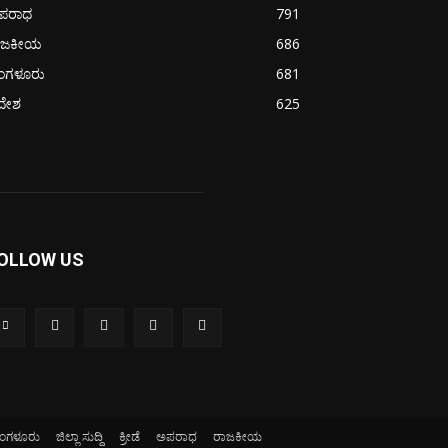
ಪರಾಧ
791
ಾಜಕೀಯ
686
ೆಂಗಳೂರು
681
ದೇಶ
625
OLLOW US
ೆಂಗಳೂರು
ಜಿಲ್ಲಾ ಸುದ್ದಿ
ಕ್ರೀಡೆ
ಅಪರಾಧ
ರಾಜಕೀಯ