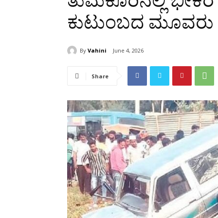
ತುಮಕೂರಿನಲ್ಲಿ ಭೀಕ
ಕುಟುಂಬದ ಮೂವರು 
By
Vahini
June 4, 2026
Share