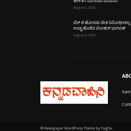
ಹೇಳಿಕೆಗೆ ಮುಂದಾದ ಮೂವರು
August 6, 2026
ಜೆನ್ ಜಿ ಹೋರಾಟ ದೇಶ ವಿರೋಧಿಗಳಲ್ಲ:
ಉಲ್ಟಾ ಹೊಡೆದ ಮೋಹನ್ ಭಾಗವತ್
August 6, 2026
AB
Kann
Cont
© Newspaper WordPress Theme by TagDiv