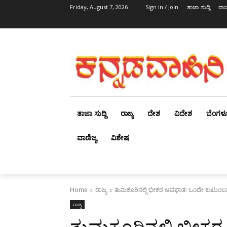
Friday, August 7, 2026
Sign in / Join
ತಾಜಾ ಸುದ್ದಿ
ರಾಜ್
ತಾಜಾ ಸುದ್ದಿ
ರಾಜ್ಯ
ದೇಶ
ವಿದೇಶ
ಬೆಂಗಳ
ವಾಣಿಜ್ಯ
ವಿಶೇಷ
Home
ರಾಜ್ಯ
ತುಮಕೂರಿನಲ್ಲಿ ಭೀಕರ ಅಪಘಾತ: ಒಂದೇ ಕುಟುಂ
ರಾಜ್ಯ