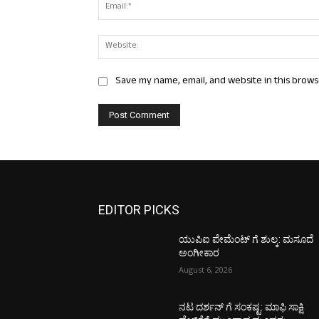
Save my name, email, and website in this brows
EDITOR PICKS
ಯುಪಿಐ ಪೇಮೆಂಟ್ ಗೆ ಶುಲ್ಕ: ಮಸೂದೆ
ಅಂಗೀಕಾರ
August 6, 2026
ನಟ ದರ್ಶನ್ ಗೆ ಸಂಕಷ್ಟ: ಮಾಫಿ ಸಾಕ್ಷಿ