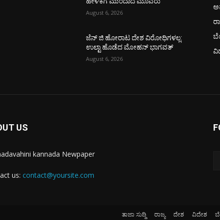
ಹೇಳಿಕೆಗೆ ಮುಂದಾದ ಮೂವರು
ಅ
August 6, 2026
ರ
ಬ
ಜೆನ್ ಜಿ ಹೋರಾಟ ದೇಶ ವಿರೋಧಿಗಳಲ್ಲ:
ಉಲ್ಟಾ ಹೊಡೆದ ಮೋಹನ್ ಭಾಗವತ್
ವಿ
August 6, 2026
OUT US
F
adavahini kannada Newpaper
act us:
contact@yoursite.com
ತಾಜಾ ಸುದ್ದಿ
ರಾಜ್ಯ
ದೇಶ
ವಿದೇಶ
ಬ