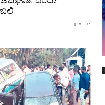
ರ ಅಪಘಾತ: ಒಂದೇ
ಬಲಿ
158
0