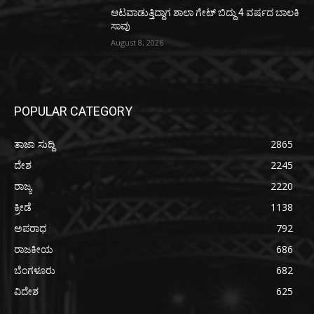
ಆಟವಾಡುತ್ತಿದ್ದಾಗ ಶಾಲಾ ಗೇಟ್‌ ಬಿದ್ದು 4 ವರ್ಷದ ಬಾಲಕಿ
ಸಾವು
August 8, 2026
POPULAR CATEGORY
ತಾಜಾ ಸುದ್ದಿ
2865
ದೇಶ
2245
ರಾಜ್ಯ
2220
ಕ್ರೀಡೆ
1138
ಅಪರಾಧ
792
ರಾಜಕೀಯ
686
ಬೆಂಗಳೂರು
682
ವಿದೇಶ
625