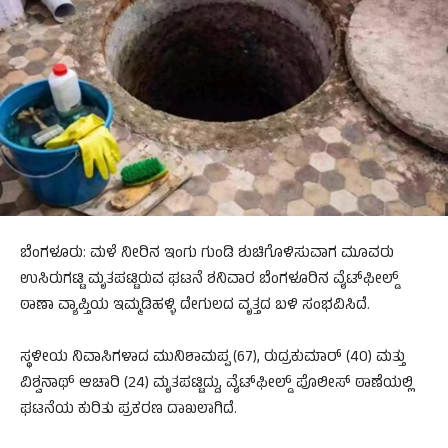
ಬೆಂಗಳೂರು: ಮಳೆ ನೀರಿನ ಇಂಗು ಗುಂಡಿ ಶುಚಿಗೊಳಿಸುವಾಗ ಮೂವರು
ಉಸಿರುಗಟ್ಟಿ ಮೃತಪಟ್ಟಿರುವ ಘಟನೆ ಶನಿವಾರ ಬೆಂಗಳೂರಿನ ವೈಟ್‌ಫೀಲ್ಡ್
ಠಾಣಾ ವ್ಯಾಪ್ತಿಯ ಇಮ್ಮಡಿಹಳ್ಳಿ ದೇಗುಲದ ವೃತ್ತದ ಬಳಿ ಸಂಭವಿಸಿದೆ.
ಸ್ಥಳೀಯ ನಿವಾಸಿಗಳಾದ ಮುನಿಶಾಮಪ್ಪ (67), ರುದ್ರಕುಮಾರ್ (40) ಮತ್ತು
ವಿಶ್ವನಾಥ್ ಆಚಾರಿ (24) ಮೃತಪಟ್ಟಿದ್ದು, ವೈಟ್‌ಫೀಲ್ಡ್​ ಪೊಲೀಸ್‌ ಠಾಣೆಯಲ್ಲಿ
ಘಟನೆಯ ಕುರಿತು ಪ್ರಕರಣ ದಾಖಲಾಗಿದೆ.