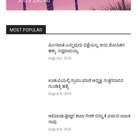
MOST POPULAR
ಮೀಸಲಾತಿ ಎನ್ನುವುದು ಭಿಕ್ಷೆಯಲ್ಲ, ಅದು ಶೋಷಿತರ
ಹಕ್ಕು: ಸಿದ್ದರಾಮಯ್ಯ
August 8, 2026
ಉಡುಪಿಯಲ್ಲಿ ಗ್ರಾಪಂ ಮಾಜಿ ಅಧ್ಯಕ್ಷ, ಗುತ್ತಿಗೆದಾರನ
ಗುಂಡಿಕ್ಕಿ ಹತ್ಯೆ
August 8, 2026
ಆಟವಾಡುತ್ತಿದ್ದಾಗ ಶಾಲಾ ಗೇಟ್‌ ಬಿದ್ದು 4 ವರ್ಷದ ಬಾಲಕಿ
ಸಾವು
August 8, 2026