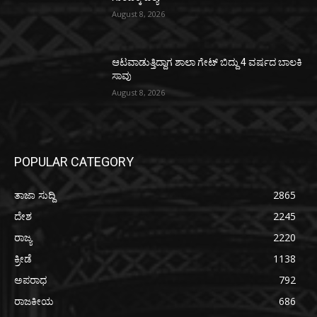
August 8, 2026
ಆಟವಾಡುತ್ತಿದ್ದಾಗ ಶಾಲಾ ಗೇಟ್‌ ಬಿದ್ದು 4 ವರ್ಷದ ಬಾಲಕಿ
ಸಾವು
August 8, 2026
POPULAR CATEGORY
ತಾಜಾ ಸುದ್ದಿ
2865
ದೇಶ
2245
ರಾಜ್ಯ
2220
ಕ್ರೀಡೆ
1138
ಅಪರಾಧ
792
ರಾಜಕೀಯ
686