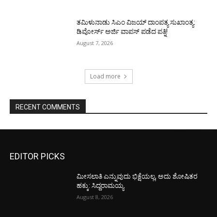
ತಮಿಳುನಾಡು ಸಿಎಂ ವಿಜಯ್‌ ದಾಂಪತ್ಯ ಸುಖಾಂತ್ಯ:
ಡಿವೋರ್ಸ್‌ ಅರ್ಜಿ ವಾಪಸ್‌ ಪಡೆದ ಪತ್ನಿ!
August 7, 2026
Load more
RECENT COMMENTS
EDITOR PICKS
ಮೀಸಲಾತಿ ಎನ್ನುವುದು ಭಿಕ್ಷೆಯಲ್ಲ, ಅದು ಶೋಷಿತರ
ಹಕ್ಕು: ಸಿದ್ದರಾಮಯ್ಯ
August 8, 2026