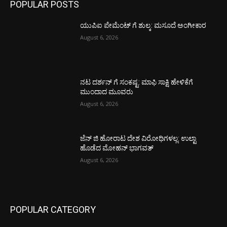
POPULAR POSTS
ಯುಪಿಐ ಪೇಮೆಂಟ್ ಗೆ ಶುಲ್ಕ: ಮಸೂದೆ ಅಂಗೀಕಾರ
August 6, 2026
ನಟ ದರ್ಶನ್ ಗೆ ಸಂಕಷ್ಟ: ಮಾಫಿ ಸಾಕ್ಷಿ ಹೇಳಿಕೆಗೆ
ಮುಂದಾದ ಮೂವರು
August 6, 2026
ಜೆನ್ ಜಿ ಹೋರಾಟ ದೇಶ ವಿರೋಧಿಗಳಲ್ಲ: ಉಲ್ಟಾ
ಹೊಡೆದ ಮೋಹನ್ ಭಾಗವತ್
August 6, 2026
POPULAR CATEGORY