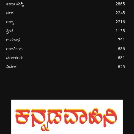
ತಾಜಾ ಸುದ್ದಿ
2865
ದೇಶ
2245
ರಾಜ್ಯ
2216
ಕ್ರೀಡೆ
1138
ಅಪರಾಧ
791
ರಾಜಕೀಯ
686
ಬೆಂಗಳೂರು
681
ವಿದೇಶ
625