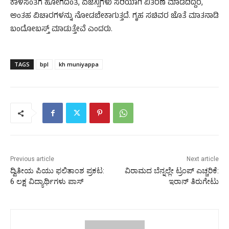
ಕಾಳಸಂತೆಗೆ ಹೋಗದಂತೆ, ಏಜೆನ್ಸಿಗಳು ಸರಿಯಾಗಿ ವಿತರಣೆ ಮಾಡದಿದ್ದರೆ,
ಅಂತಹ ವಿಚಾರಗಳನ್ನು ನೋಡಬೇಕಾಗುತ್ತದೆ. ಗೃಹ ಸಚಿವರ ಜೊತೆ ಮಾತನಾಡಿ
ಬಂದೋಬಸ್ತ್ ಮಾಡುತ್ತೇವೆ ಎಂದರು.
TAGS
bpl
kh muniyappa
Previous article
Next article
ದ್ವಿತೀಯ ಪಿಯು ಫಲಿತಾಂಶ ಪ್ರಕಟ:
ವಿರಾಮದ ಬೆನ್ನಲ್ಲೇ ಟ್ರಂಪ್ ಎಚ್ಚರಿಕೆ:
6 ಲಕ್ಷ ವಿದ್ಯಾರ್ಥಿಗಳು ಪಾಸ್
ಇರಾನ್ ತಿರುಗೇಟು