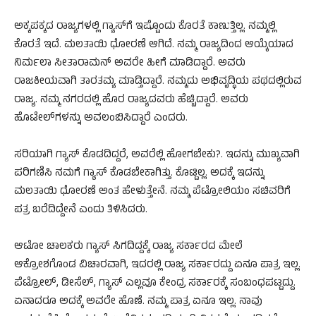
ಅಕ್ಕಪಕ್ಕದ ರಾಜ್ಯಗಳಲ್ಲಿ ಗ್ಯಾಸ್​ಗೆ ಇಷ್ಟೊಂದು ಕೊರತೆ ಕಾಣುತ್ತಿಲ್ಲ. ನಮ್ಮಲ್ಲಿ
ಕೊರತೆ ಇದೆ. ಮಲತಾಯಿ ಧೋರಣೆ ಆಗಿದೆ. ನಮ್ಮ ರಾಜ್ಯದಿಂದ ಆಯ್ಕೆಯಾದ
ನಿರ್ಮಲಾ ಸೀತಾರಾಮನ್ ಅವರೇ ಹೀಗೆ ಮಾಡಿದ್ದಾರೆ. ಅವರು
ರಾಜಕೀಯವಾಗಿ ತಾರತಮ್ಯ ಮಾಡ್ತಿದ್ದಾರೆ. ನಮ್ಮದು ಅಭಿವೃದ್ಧಿಯ ಪಥದಲ್ಲಿರುವ
ರಾಜ್ಯ. ನಮ್ಮ ನಗರದಲ್ಲಿ ಹೊರ ರಾಜ್ಯದವರು ಹೆಚ್ಚಿದ್ದಾರೆ. ಅವರು
ಹೊಟೇಲ್‌ಗಳನ್ನು ಅವಲಂಬಿಸಿದ್ದಾರೆ ಎಂದರು.
ಸರಿಯಾಗಿ ಗ್ಯಾಸ್ ಕೊಡದಿದ್ದರೆ, ಅವರೆಲ್ಲಿ ಹೋಗಬೇಕು?. ಇದನ್ನು ಮುಖ್ಯವಾಗಿ
ಪರಿಗಣಿಸಿ ನಮಗೆ ಗ್ಯಾಸ್ ಕೊಡಬೇಕಾಗಿತ್ತು. ಕೊಟ್ಟಿಲ್ಲ. ಅದಕ್ಕೆ ಇದನ್ನು
ಮಲತಾಯಿ ಧೋರಣೆ ಅಂತ ಹೇಳುತ್ತೇನೆ. ನಮ್ಮ ಪೆಟ್ರೋಲಿಯಂ ಸಚಿವರಿಗೆ
ಪತ್ರ ಬರೆದಿದ್ದೇನೆ ಎಂದು ತಿಳಿಸಿದರು.
ಆಟೋ ಚಾಲಕರು ಗ್ಯಾಸ್ ಸಿಗದಿದ್ದಕ್ಕೆ ರಾಜ್ಯ ಸರ್ಕಾರದ ಮೇಲೆ
ಆಕ್ರೋಶಗೊಂಡ ವಿಚಾರವಾಗಿ, ಇದರಲ್ಲಿ ರಾಜ್ಯ ಸರ್ಕಾರದ್ದು ಏನೂ ಪಾತ್ರ ಇಲ್ಲ.
ಪೆಟ್ರೋಲ್, ಡೀಸೆಲ್, ಗ್ಯಾಸ್ ಎಲ್ಲವೂ ಕೇಂದ್ರ ಸರ್ಕಾರಕ್ಕೆ ಸಂಬಂಧಪಟ್ಟದ್ದು.
ಏನಾದರೂ ಅದಕ್ಕೆ ಅವರೇ ಹೊಣೆ. ನಮ್ಮ ಪಾತ್ರ ಏನೂ ಇಲ್ಲ. ನಾವು