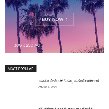
MOST POPULAR
ಯುಪಿಐ ಪೇಮೆಂಟ್ ಗೆ ಶುಲ್ಕ: ಮಸೂದೆ ಅಂಗೀಕಾರ
August 6, 2026
ನಟ ದರ್ಶನ್ ಗೆ ಸಂಕಷ್ಟ: ಮಾಫಿ ಸಾಕ್ಷಿ ಹೇಳಿಕೆಗೆ