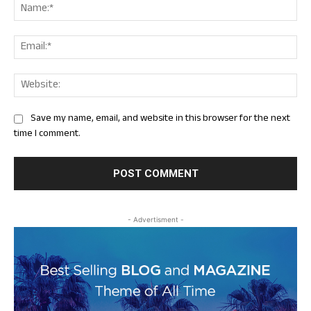
Nam
Ema
Web
Save my name, email, and website in this browser for the next
time I comment.
- Advertisment -