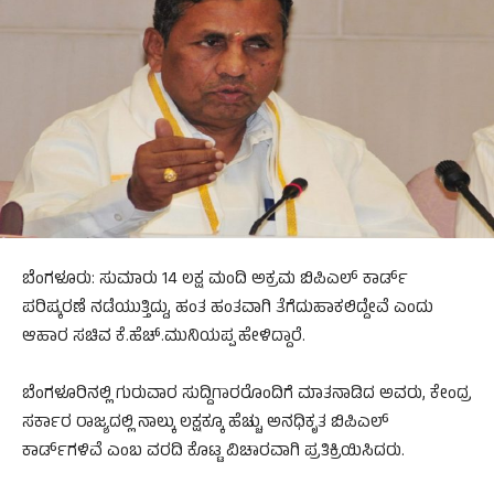
ಬೆಂಗಳೂರು: ಸುಮಾರು 14 ಲಕ್ಷ ಮಂದಿ ಅಕ್ರಮ ಬಿಪಿಎಲ್ ಕಾರ್ಡ್
ಪರಿಷ್ಕರಣೆ ನಡೆಯುತ್ತಿದ್ದು, ಹಂತ ಹಂತವಾಗಿ ತೆಗೆದುಹಾಕಲಿದ್ದೇವೆ ಎಂದು
ಆಹಾರ ಸಚಿವ ಕೆ.ಹೆಚ್.ಮುನಿಯಪ್ಪ ಹೇಳಿದ್ದಾರೆ.
ಬೆಂಗಳೂರಿನಲ್ಲಿ ಗುರುವಾರ ಸುದ್ದಿಗಾರರೊಂದಿಗೆ ಮಾತನಾಡಿದ ಅವರು, ಕೇಂದ್ರ
ಸರ್ಕಾರ ರಾಜ್ಯದಲ್ಲಿ ನಾಲ್ಕು ಲಕ್ಷಕ್ಕೂ ಹೆಚ್ಚು ಅನಧಿಕೃತ ಬಿಪಿಎಲ್
ಕಾರ್ಡ್‌ಗಳಿವೆ ಎಂಬ ವರದಿ ಕೊಟ್ಟ ವಿಚಾರವಾಗಿ ಪ್ರತಿಕ್ರಿಯಿಸಿದರು.