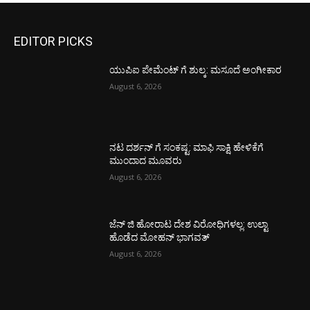
EDITOR PICKS
ಯುಪಿಐ ಪೇಮೆಂಟ್ ಗೆ ಶುಲ್ಕ: ಮಸೂದೆ ಅಂಗೀಕಾರ
August 6, 2026
ನಟ ದರ್ಶನ್ ಗೆ ಸಂಕಷ್ಟ: ಮಾಫಿ ಸಾಕ್ಷಿ ಹೇಳಿಕೆಗೆ
ಮುಂದಾದ ಮೂವರು
August 6, 2026
ಜೆನ್ ಜಿ ಹೋರಾಟ ದೇಶ ವಿರೋಧಿಗಳಲ್ಲ: ಉಲ್ಟಾ
ಹೊಡೆದ ಮೋಹನ್ ಭಾಗವತ್
August 6, 2026