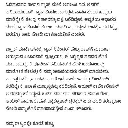
ಓಡಿಸುವವರ ಜೀವನ ಗ್ಯಾಸ್ ಮೇಲೆ ಅವಲಂಬಿಸಿದೆ. ಅವರಿಗೆ
ಅನಿವಾರ್ಯವಾಗಿ ಗ್ಯಾಸ್ ಕೊಡಬೇಕಾಗುತ್ತದೆ. ನಾನೂ ಕೂಡಾ ಒತ್ತಾಯ
ಮಾಡಿದ್ದೇನೆ. ಕೇಂದ್ರ ಸರ್ಕಾರಕ್ಕೂ ಪತ್ರ ಬರೆದಿದ್ದೇನೆ. ಆದ್ಯತೆಯ ಆಧಾರದ
ಮೇಲೆ ಗ್ಯಾಸ್ ಕೊಡಬೇಕು ಅಂತ ಮನವಿ ಮಾಡಿದ್ದೇವೆ. ಅದಕ್ಕೆ ಏನು ರಿಪ್ಲೈ
ಬರುತ್ತೋ ಕಾದು ನೋಡಿ ಮಾತನಾಡುತ್ತೇನೆ ಎಂದರು.
ಬ್ಲ್ಯಾಕ್ ಮಾರ್ಕೆಟ್​ನಲ್ಲಿ ಗ್ಯಾಸ್ ಸಿಲಿಂಡರ್ ಹೆಚ್ಚು ರೇಟ್​ಗೆ ಮಾರಾಟ
ಆಗುತ್ತಿರುವ ವಿಚಾರವಾಗಿ ಪ್ರತಿಕ್ರಿಯಿಸಿ, ಈ ಬಗ್ಗೆ ಗೃಹ ಸಚಿವರ ಜೊತೆ
ಮಾತನಾಡುತ್ತೇನೆ. ಪೊಲೀಸ್ ಕಮಿಷನರ್​ಗೆ ಹೇಳಿ ಬಂದೋಬಸ್ತ್
ಮಾಡೋಕೆ ಹೇಳುತ್ತೇನೆ. ನಮ್ಮ ಇಲಾಖೆಯವರು ರೇಡ್ ಮಾಡಬೇಕು.
ಅದಕ್ಕಾಗಿ ಮೌಲ್ಯಮಾಪನ ಇಲಾಖೆ ಇದೆ. ನಾಳೆ ಅವರನ್ನು ಮೀಟಿಂಗ್​ಗೆ
ಕರೆದಿದ್ದೇನೆ. ಇಲಾಖೆ ಮುಖ್ಯಸ್ಥರನ್ನು ಕರೆದಿದ್ದೇನೆ. ಆಯಿಲ್ ಕಾರ್ಪೊರೇಷನ್
ಅವರನ್ನೂ ಕರೆದಿದ್ದೇನೆ. ಕುಳಿತು ಮಾತನಾಡಿ ಪರಿಹಾರ ಹುಡುಕಬೇಕು.
ಆಯಿಲ್ ಕಾರ್ಪೊರೇಷನ್ ಎಕ್ಸಿಕ್ಯೂಟಿವ್ ಡೈರೆಕ್ಟರ್ ಏನು ವರದಿ ತರುತ್ತಾರೋ
ನೋಡಿ ನಿಮ್ಮ ಜೊತೆ ಮಾತನಾಡುತ್ತೇನೆ ಎಂದು ತಿಳಿಸಿದರು.
ನಮ್ಮ ರಾಜ್ಯದಲ್ಲೇ ಕೊರತೆ ಹೆಚ್ಚು