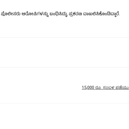
ರು ಪೊಲೀಸರು ಆರೋಪಿಗಳನ್ನು ಬಂಧಿಸಿದ್ದು, ಪ್ರಕರಣ ದಾಖಲಿಸಿಕೊಂಡಿದ್ದಾರೆ.
15,000 ರೂ. ಸಂಬಳ ಪಡೆಯುವ 