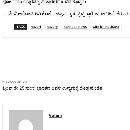
ಪೊಲೀಸರು ಇಬ್ಬರನ್ನೂ ವಿಚಾರಣೆಗೆ ಒಳಪಡಿಸಿದ್ದರು.
ಈ ವೇಳೆ ಆರೋಪಿಗಳು ಕೊಲೆ ರಹಸ್ಯವನ್ನು ಬಿಚ್ಚಿಟ್ಟಿದ್ದಾರೆ. ಇದೀಗ ಹಿರೇಕೆರೂ
TAGS
haveri
havery
kannada news
wife kill husband
Share
Previous article
ಟ್ರಂಪ್ ಶೇ.25 ಸುಂಕ: ಭಾರತದ ಜವಳಿ ಉದ್ಯಮಕ್ಕೆ ದೊಡ್ಡ ಹೊಡೆತ
Vahini