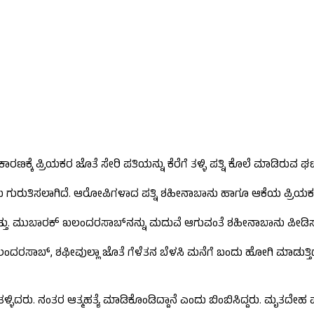
್ಕೆ ಪ್ರಿಯಕರ ಜೊತೆ ಸೇರಿ ಪತಿಯನ್ನು ಕೆರೆಗೆ ತಳ್ಳಿ ಪತ್ನಿ ಕೊಲೆ ಮಾಡಿರುವ ಘಟನೆ
 ಗುರುತಿಸಲಾಗಿದೆ. ಆರೋಪಿಗಳಾದ ಪತ್ನಿ ಶಹೀನಾಬಾನು ಹಾಗೂ ಆಕೆಯ ಪ್ರಿಯಕ
ುಬಾರಕ್ ಖಲಂದರಸಾಬ್‌ನನ್ನು ಮದುವೆ ಆಗುವಂತೆ ಶಹೀನಾಬಾನು ಪೀಡಿಸುತ್ತಿದ್ದಳು.
 ಖಲಂದರಸಾಬ್, ಶಫೀವುಲ್ಲಾ ಜೊತೆ ಗೆಳೆತನ ಬೆಳಸಿ ಮನೆಗೆ ಬಂದು ಹೋಗಿ ಮಾಡು
ೆ ತಳ್ಳಿದರು. ನಂತರ ಆತ್ಮಹತ್ಯೆ ಮಾಡಿಕೊಂಡಿದ್ದಾನೆ ಎಂದು ಬಿಂಬಿಸಿದ್ದರು. ಮೃ