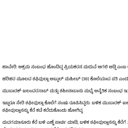
ಹಾವೇರಿ: ಅಕ್ರಮ ಸಂಬಂಧ ಹೊಂದಿದ್ದ ಪ್ರಿಯಕರನ ಮದುವೆ ಆಗಲಿ ಅಡ್ಡಿ ಎಂಬ ಕಾರಣಕ
ಹರಿಹರ ಮೂಲದ ಶಫಿವುಲ್ಲಾ ಅಬ್ದುಲ್ ಮಹೀಬ್ (38) ಕೊಲೆಯಾದ ಪತಿ ಎಂದು
ಮುಬಾರಕ್ ಖಲಂದರಸಾಬ್ ಮತ್ತು ಶಹೀನಾಬಾನು ಮಧ್ಯೆ ಅನೈತಿಕ ಸಂಬಂಧ ಇತ್ತು. ಮ
ಇಬ್ಬರೂ ಸೇರಿ ಶಫೀವುಲ್ಲಾ ಕೊಲೆಗೆ ಸಂಚು ರೂಪಿಸಿದ್ದರು. ಬಳಿಕ ಮುಬಾರಕ್
ಶಫೀವುಲ್ಲಾನನ್ನು ಕೆರೆ ಕಡೆ ಕರೆದುಕೊಂಡು ಹೋಗಿದ್ದ.
ಮದಗಮಾಸೂರು ಕೆರೆ ಬಳಿ ಎಣ್ಣೆ ಪಾರ್ಟಿ ಮಾಡಿ, ಬಳಿಕ ಶಫೀವುಲ್ಲಾನನ್ನು ಕೆರೆಗ