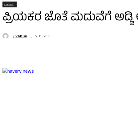
ಅಪರಾಧ
ಪ್ರಿಯಕರ ಜೊತೆ ಮದುವೆಗೆ ಅಡ್ಡಿ ಅಂ
By
Vahini
July 31, 2025
Share