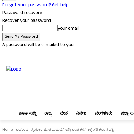
Forgot your password? Get help
Password recovery
Recover your password
your email
A password will be e-mailed to you.
Saturday, August 8, 2026
Sign in / Join
ತಾಜಾ ಸುದ್ದಿ
ರಾಜ್ಯ
ದೇಶ
ವಿದ
ತಾಜಾ ಸುದ್ದಿ
ರಾಜ್ಯ
ದೇಶ
ವಿದೇಶ
ಬೆಂಗಳೂರು
ಜಿಲ್ಲಾ ಸುದ
Home
ಅಪರಾಧ
ಪ್ರಿಯಕರ ಜೊತೆ ಮದುವೆಗೆ ಅಡ್ಡಿ ಅಂತ ಕೆರೆಗೆ ತಳ್ಳಿ ಪತಿ ಕೊಂದ ಪತ್ನಿ!