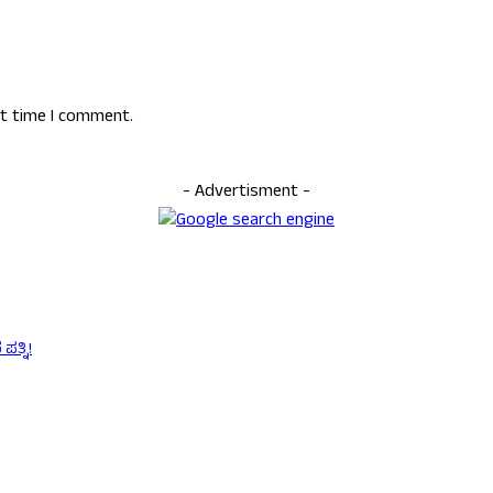
xt time I comment.
- Advertisment -
ತ್ನಿ!