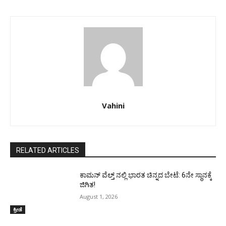
Vahini
RELATED ARTICLES
ಕಾಮನ್ ವೆಲ್ತ್ ನಲ್ಲಿ ಭಾರತ ಚಿನ್ನದ ಬೇಟೆ: 6ನೇ ಸ್ಥಾನಕ್ಕೆ
ಜಿಗಿತ!
August 1, 2026
ಕ್ರೀಡೆ