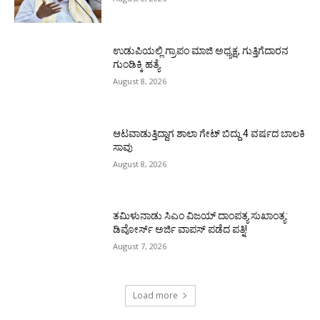
ಉಡುಪಿಯಲ್ಲಿ ಗ್ರಾಪಂ ಮಾಜಿ ಅಧ್ಯಕ್ಷ, ಗುತ್ತಿಗೆದಾರನ
ಗುಂಡಿಕ್ಕಿ ಹತ್ಯೆ
August 8, 2026
ಆಟವಾಡುತ್ತಿದ್ದಾಗ ಶಾಲಾ ಗೇಟ್‌ ಬಿದ್ದು 4 ವರ್ಷದ ಬಾಲಕಿ
ಸಾವು
August 8, 2026
ತಮಿಳುನಾಡು ಸಿಎಂ ವಿಜಯ್‌ ದಾಂಪತ್ಯ ಸುಖಾಂತ್ಯ:
ಡಿವೋರ್ಸ್‌ ಅರ್ಜಿ ವಾಪಸ್‌ ಪಡೆದ ಪತ್ನಿ!
August 7, 2026
Load more