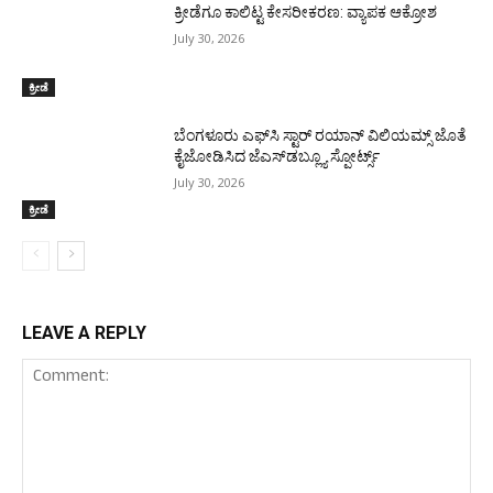
ಕ್ರೀಡೆಗೂ ಕಾಲಿಟ್ಟ ಕೇಸರೀಕರಣ: ವ್ಯಾಪಕ ಆಕ್ರೋಶ
July 30, 2026
ಕ್ರೀಡೆ
ಬೆಂಗಳೂರು ಎಫ್‌ಸಿ ಸ್ಟಾರ್ ರಯಾನ್ ವಿಲಿಯಮ್ಸ್ ಜೊತೆ
ಕೈಜೋಡಿಸಿದ ಜೆಎಸ್‌ಡಬ್ಲ್ಯೂ ಸ್ಪೋರ್ಟ್ಸ್
July 30, 2026
ಕ್ರೀಡೆ
LEAVE A REPLY