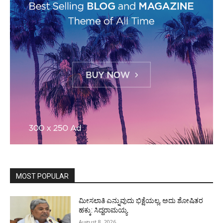
MOST POPULAR
ಮೀಸಲಾತಿ ಎನ್ನುವುದು ಭಿಕ್ಷೆಯಲ್ಲ, ಅದು ಶೋಷಿತರ
ಹಕ್ಕು: ಸಿದ್ದರಾಮಯ್ಯ
August 8, 2026