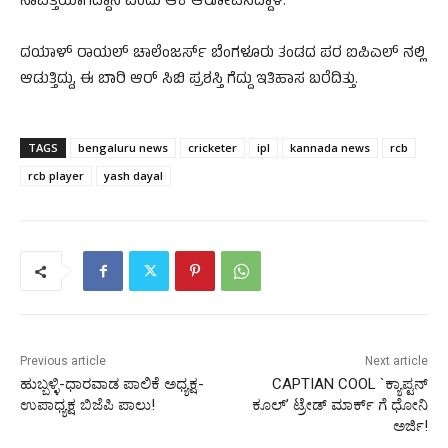
ನಾಪತ್ತೆಯಾಗಿದ್ದಾನೆ ಎಂದು ಆಕೆ ಆರೋಪಿಸಿದ್ದಾಳೆ.
ದಯಾಳ್ ರಾಯಲ್ ಚಾಲೆಂಜರ್ಸ್ ಬೆಂಗಳೂರು ತಂಡದ ಪರ ಐಪಿಎಲ್ ನಲ್ಲಿ
ಆಡುತ್ತಿದ್ದು, ಈ ಬಾರಿ ಆರ್ ಸಿಬಿ ಪ್ರಶಸ್ತಿ ಗೆದ್ದು ಇತಿಹಾಸ ಬರೆದಿತ್ತು.
TAGS
bengaluru news
cricketer
ipl
kannada news
rcb
rcb player
yash dayal
Previous article
Next article
ಹುಬ್ಬಳ್ಳಿ-ಧಾರವಾಡ ಪಾಲಿಕೆ ಅಧ್ಯಕ್ಷ-
CAPTIAN COOL `ಕ್ಯಾಪ್ಟನ್
ಉಪಾಧ್ಯಕ್ಷ ಬಿಜೆಪಿ ಪಾಲು!
ಕೂಲ್’ ಟ್ರೇಡ್ ಮಾರ್ಕ್ ಗೆ ಧೋನಿ
ಅರ್ಜಿ!