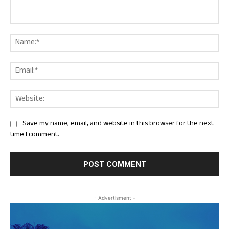
Comment:
Nam
Ema
Web
Save my name, email, and website in this browser for the next
time I comment.
- Advertisment -