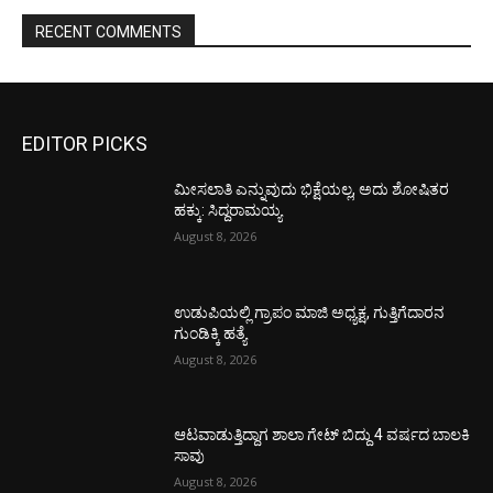
RECENT COMMENTS
EDITOR PICKS
ಮೀಸಲಾತಿ ಎನ್ನುವುದು ಭಿಕ್ಷೆಯಲ್ಲ, ಅದು ಶೋಷಿತರ
ಹಕ್ಕು: ಸಿದ್ದರಾಮಯ್ಯ
August 8, 2026
ಉಡುಪಿಯಲ್ಲಿ ಗ್ರಾಪಂ ಮಾಜಿ ಅಧ್ಯಕ್ಷ, ಗುತ್ತಿಗೆದಾರನ
ಗುಂಡಿಕ್ಕಿ ಹತ್ಯೆ
August 8, 2026
ಆಟವಾಡುತ್ತಿದ್ದಾಗ ಶಾಲಾ ಗೇಟ್‌ ಬಿದ್ದು 4 ವರ್ಷದ ಬಾಲಕಿ
ಸಾವು
August 8, 2026