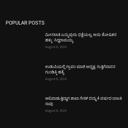
POPULAR POSTS
ಮೀಸಲಾತಿ ಎನ್ನುವುದು ಭಿಕ್ಷೆಯಲ್ಲ, ಅದು ಶೋಷಿತರ
ಹಕ್ಕು: ಸಿದ್ದರಾಮಯ್ಯ
August 8, 2026
ಉಡುಪಿಯಲ್ಲಿ ಗ್ರಾಪಂ ಮಾಜಿ ಅಧ್ಯಕ್ಷ, ಗುತ್ತಿಗೆದಾರನ
ಗುಂಡಿಕ್ಕಿ ಹತ್ಯೆ
August 8, 2026
ಆಟವಾಡುತ್ತಿದ್ದಾಗ ಶಾಲಾ ಗೇಟ್‌ ಬಿದ್ದು 4 ವರ್ಷದ ಬಾಲಕಿ
ಸಾವು
August 8, 2026