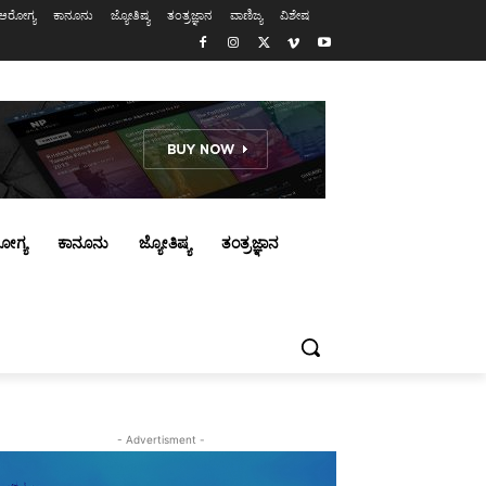
ಆರೋಗ್ಯ
ಕಾನೂನು
ಜ್ಯೋತಿಷ್ಯ
ತಂತ್ರಜ್ಞಾನ
ವಾಣಿಜ್ಯ
ವಿಶೇಷ
ೋಗ್ಯ
ಕಾನೂನು
ಜ್ಯೋತಿಷ್ಯ
ತಂತ್ರಜ್ಞಾನ
- Advertisment -