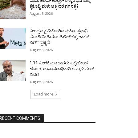
ರಾಯಚೂರು-ಕೊಪ್ಪಳ-ಬಳ್ಳಾರಿ ಭಾಗದಲ್ಲಿ
ಕೈಕೊಟ್ಟ ಮಳೆ: ಅಕ್ಕಿ ದರ ಗಗನಕ್ಕೆ?
August 5, 2026
ಕೇಂದ್ರದ ಕ್ಷಮೆಕೋರಿದ ಮೆಟಾ: ಪ್ರಧಾನಿ
ಮೋದಿ ವೀಡಿಯೋ ಡಿಲಿಟ್ ಬಗ್ಗೆ ಜುಕರ್
ಬರ್ಗ್ ಸ್ಪಷ್ಟನೆ
August 5, 2026
1.11 ಕೋಟಿ ಮತದಾರರು ಪಟ್ಟಿಯಿಂದ
ಹೊರಗೆ: ಚುನಾವಣಾಧಿಕಾರಿ ಅನ್ಬುಕುಮಾರ್
ವಿವರ
August 5, 2026
Load more
RECENT COMMENTS