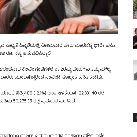
ೊಳ್ಳುವ ಸಾಧ್ಯತೆ ಹಿನ್ನೆಲೆಯಲ್ಲಿ ಸೋಮವಾರ ಷೇರು ಮಾರುಕಟ್ಟೆ ಭಾರೀ ಕುಸಿತ
ಟಿ ರೂ. ನಷ್ಟ ಅನುಭವಿಸಿದ್ದಾರೆ.
ಂಭವಾದ ಕೆಲವೇ ಗಂಟೆಗಳಲ್ಲಿ ಶೇ.2ರಷ್ಟು ಷೇರುಗಳು ತಮ್ಮ ಮೌಲ್ಯ
ರರು ಮುಂದಾಗಿದ್ದರಿಂದ ಸಂವೇದಿ ಸೂಚ್ಯಂಕ ಕುಸಿತ ಕಂಡಿತು.
ಕೊನೆಯಾದರೆ ನಿಫ್ಟಿ 488 (-2.1%) ಅಂಕ ಇಳಿಕೆಯಾಗಿ 22,331.40 ರಲ್ಲಿ
ಕುಸಿದು 50,275.35 ರಲ್ಲಿ ವ್ಯವಹಾರ ಮುಗಿಸಿದೆ.
ಹೊರತಾಗಿಯೂ ಡಾಲರ್ ಎದುರು ಭಾರತದ ರೂಪಾಯಿ ಮೌಲ್ಯ ಇದೇ