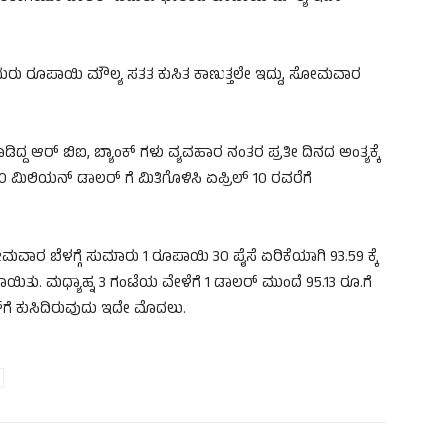
‌ ಎದುರು ರೂಪಾಯಿ ಮೌಲ್ಯ ಸತತ ಕುಸಿತ ಕಾಣುತ್ತಲೇ ಇದ್ದು, ಸೋಮವಾರ
ಿದ್ದ ಆರ್ ಬಿಐ, ಬ್ಯಾಂಕ್ ಗಳು ವ್ಯವಹಾರ ನಂತರ ಪ್ರತೀ ದಿನದ ಅಂತ್ಯಕ್ಕೆ
 ಮಿಲಿಯನ್ ಡಾಲರ್‌ ಗೆ ಮಿತಿಗೊಳಿಸಿ ಏಪ್ರಿಲ್ 10 ರವರೆಗೆ
ವಾರ ಬೆಳಗ್ಗೆ ಸುಮಾರು 1 ರೂಪಾಯಿ 30 ಪೈಸೆ ಏರಿಕೆಯಾಗಿ 93.59 ಕ್ಕೆ
. ಮಧ್ಯಾಹ್ನ 3 ಗಂಟೆಯ ವೇಳೆಗೆ 1 ಡಾಲರ್‌ ಮುಂದೆ 95.13 ರೂ.ಗೆ
‌ಗೆ ಕುಸಿದಿರುವುದು ಇದೇ ಮೊದಲು.