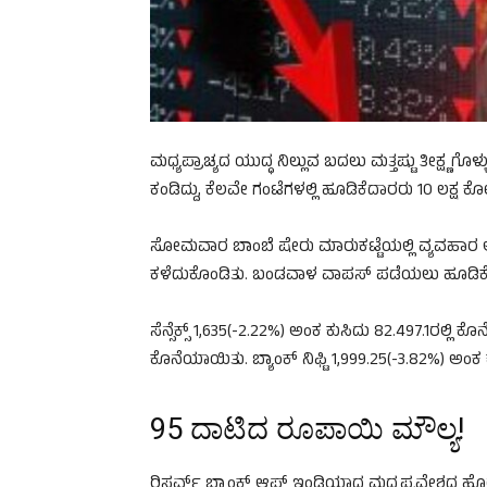
ಮಧ್ಯಪ್ರಾಚ್ಯದ ಯುದ್ಧ ನಿಲ್ಲುವ ಬದಲು ಮತ್ತಷ್ಟು ತೀಕ್ಷ್ಣಗ
ಕಂಡಿದ್ದು, ಕೆಲವೇ ಗಂಟೆಗಳಲ್ಲಿ ಹೂಡಿಕೆದಾರರು 10 ಲಕ್ಷ ಕೋ
ಸೋಮವಾರ ಬಾಂಬೆ ಷೇರು ಮಾರುಕಟ್ಟೆಯಲ್ಲಿ ವ್ಯವಹಾರ ಆರ
ಕಳೆದುಕೊಂಡಿತು. ಬಂಡವಾಳ ವಾಪಸ್ ಪಡೆಯಲು ಹೂಡಿಕೆದಾ
ಸೆನ್ಸೆಕ್ಸ್‌ 1,635(-2.22%) ಅಂಕ ಕುಸಿದು 82.497.1ರಲ್ಲಿ 
ಕೊನೆಯಾಯಿತು. ಬ್ಯಾಂಕ್‌ ನಿಫ್ಟಿ 1,999.25(-3.82%) ಅಂಕ 
95 ದಾಟಿದ ರೂಪಾಯಿ ಮೌಲ್ಯ!
ರಿಸರ್ವ್ ಬ್ಯಾಂಕ್ ಆಫ್ ಇಂಡಿಯಾದ ಮಧ್ಯಪ್ರವೇಶದ 