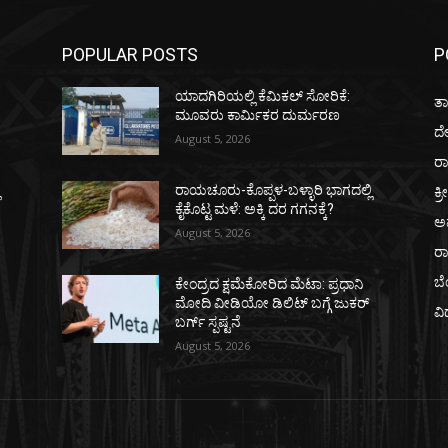
POPULAR POSTS
P
ಯಾದಗಿರಿಯಲ್ಲಿ ಕೆಮಿಕಲ್ ಸೋರಿಕೆ:
ತಾ
ಮೂವರು ಕಾರ್ಮಿಕರ ದುರ್ಮರಣ
ದ
August 5, 2026
ರಾ
ಕ್ರ
ಿ
ರಾಯಚೂರು-ಕೊಪ್ಪಳ-ಬಳ್ಳಾರಿ ಭಾಗದಲ್ಲಿ
ಕೈಕೊಟ್ಟ ಮಳೆ: ಅಕ್ಕಿ ದರ ಗಗನಕ್ಕೆ?
ಅ
August 5, 2026
ರ
ಬ
ಕೇಂದ್ರದ ಕ್ಷಮೆಕೋರಿದ ಮೆಟಾ: ಪ್ರಧಾನಿ
ಮೋದಿ ವೀಡಿಯೋ ಡಿಲಿಟ್ ಬಗ್ಗೆ ಜುಕರ್
ವಿ
ಬರ್ಗ್ ಸ್ಪಷ್ಟನೆ
August 5, 2026