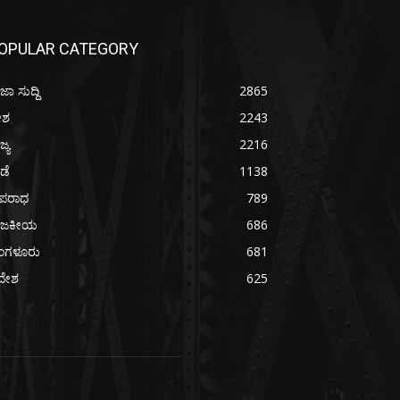
OPULAR CATEGORY
ಜಾ ಸುದ್ದಿ
2865
ೇಶ
2243
ಜ್ಯ
2216
ೀಡೆ
1138
ಪರಾಧ
789
ಾಜಕೀಯ
686
ೆಂಗಳೂರು
681
ದೇಶ
625