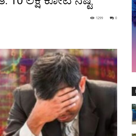
ತ: 10 ಲಕ್ಷ ಕೋಟಿ ನಷ್ಟ
1299
0