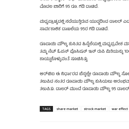
ಮೊದಲ ಬಾರಿಗೆ 95 ರೂ. ಗಡಿ ದಾಟಿದೆ.
ಮಧ್ಯಪ್ರಾಚ್ಯದಲ್ಲಿ ನಡೆಯುತ್ತಿರುವ ಯುದ್ಧದಿಂದ ಡಾಲರ್
ಸಾರ್ವಕಾಲಿಕ ದಾಖಲೆಯ 95ರ ಗಡಿ ದಾಟಿದೆ.
ರೂಪಾಯಿ ಮೌಲ್ಯ ಕುಸಿತದ ಹಿನ್ನೆಲೆಯಲ್ಲಿ ಮಧ್ಯಪ್ರವೇಶ ಮಾಡ
ತಮ್ಮ ನೆಟ್ ಓಪನ್ ಪೊಸಿಷನ್ ಇನ್ ರುಪಿ ಮಿತಿಯನ್ನು 100
ಕಾಯ್ದುಕೊಳ್ಳುವಂತೆ ಸೂಚಿಸಿತ್ತು.
ಆರ್‌ಬಿಐ ಈ ನಿರ್ಧಾರದ ಬೆನ್ನಲ್ಲೇ ರೂಪಾಯಿ ಮೌಲ್ಯ ಸೋಮ
ತಲುಪಿದ ನಂತರ ರೂಪಾಯಿ ಮೌಲ್ಯ ಕುಸಿಯಲು ಆರಂಭವಾಯಿತು
ತಲುಪಿತು. ಡಾಲರ್‌ ಮುಂದೆ ರೂಪಾಯಿ ಮೌಲ್ಯ 95 ಡಾಲರ್
TAGS
share market
strock market
war effect