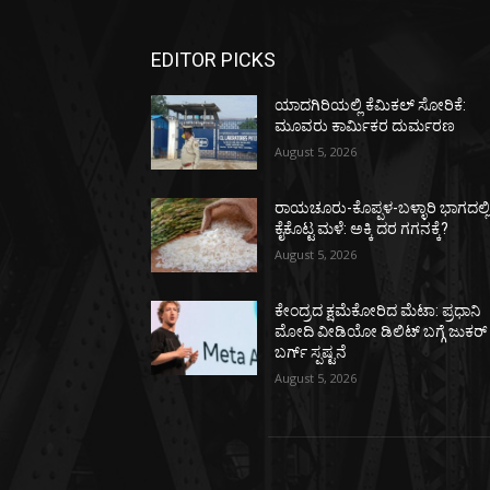
EDITOR PICKS
ಯಾದಗಿರಿಯಲ್ಲಿ ಕೆಮಿಕಲ್ ಸೋರಿಕೆ:
ಮೂವರು ಕಾರ್ಮಿಕರ ದುರ್ಮರಣ
August 5, 2026
ರಾಯಚೂರು-ಕೊಪ್ಪಳ-ಬಳ್ಳಾರಿ ಭಾಗದಲ್ಲ
ಕೈಕೊಟ್ಟ ಮಳೆ: ಅಕ್ಕಿ ದರ ಗಗನಕ್ಕೆ?
August 5, 2026
ಕೇಂದ್ರದ ಕ್ಷಮೆಕೋರಿದ ಮೆಟಾ: ಪ್ರಧಾನಿ
ಮೋದಿ ವೀಡಿಯೋ ಡಿಲಿಟ್ ಬಗ್ಗೆ ಜುಕರ್
ಬರ್ಗ್ ಸ್ಪಷ್ಟನೆ
August 5, 2026