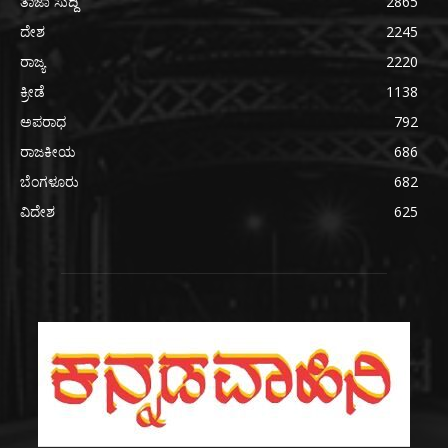
ತಾಜಾ ಸುದ್ದಿ
2865
ದೇಶ
2245
ರಾಜ್ಯ
2220
ಕ್ರೀಡೆ
1138
ಅಪರಾಧ
792
ರಾಜಕೀಯ
686
ಬೆಂಗಳೂರು
682
ವಿದೇಶ
625