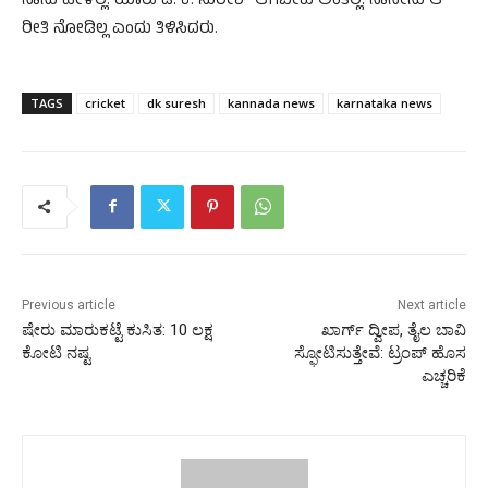
ನಾನು ಹೇಳಿಲ್ಲ. ಯಾರು ಡಿ. ಕೆ. ಸುರೇಶ್ ಆಗಬೇಕು ಅಂತಿಲ್ಲ. ನಾನೇನು ಆ
ರೀತಿ ನೋಡಿಲ್ಲ ಎಂದು ತಿಳಿಸಿದರು.
TAGS
cricket
dk suresh
kannada news
karnataka news
Previous article
Next article
ಷೇರು ಮಾರುಕಟ್ಟೆ ಕುಸಿತ: 10 ಲಕ್ಷ
ಖಾರ್ಗ್ ದ್ವೀಪ, ತೈಲ ಬಾವಿ
ಕೋಟಿ ನಷ್ಟ
ಸ್ಫೋಟಿಸುತ್ತೇವೆ: ಟ್ರಂಪ್ ಹೊಸ
ಎಚ್ಚರಿಕೆ