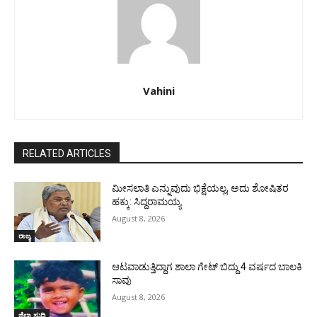
Vahini
RELATED ARTICLES
ಮೀಸಲಾತಿ ಎನ್ನುವುದು ಭಿಕ್ಷೆಯಲ್ಲ, ಅದು ಶೋಷಿತರ
ಹಕ್ಕು: ಸಿದ್ದರಾಮಯ್ಯ
August 8, 2026
ರಾಜ್ಯ
ಆಟವಾಡುತ್ತಿದ್ದಾಗ ಶಾಲಾ ಗೇಟ್‌ ಬಿದ್ದು 4 ವರ್ಷದ ಬಾಲಕಿ
ಸಾವು
August 8, 2026
ಜಿಲ್ಲಾ ಸುದ್ದಿ