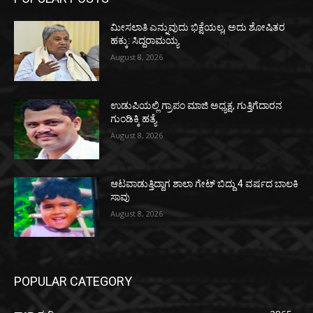
ಮೀಸಲಾತಿ ಎನ್ನುವುದು ಭಿಕ್ಷೆಯಲ್ಲ, ಅದು ಶೋಷಿತರ
ಹಕ್ಕು: ಸಿದ್ದರಾಮಯ್ಯ
August 8, 2026
ಉಡುಪಿಯಲ್ಲಿ ಗ್ರಾಪಂ ಮಾಜಿ ಅಧ್ಯಕ್ಷ, ಗುತ್ತಿಗೆದಾರನ
ಗುಂಡಿಕ್ಕಿ ಹತ್ಯೆ
August 8, 2026
ಆಟವಾಡುತ್ತಿದ್ದಾಗ ಶಾಲಾ ಗೇಟ್‌ ಬಿದ್ದು 4 ವರ್ಷದ ಬಾಲಕಿ
ಸಾವು
August 8, 2026
POPULAR CATEGORY