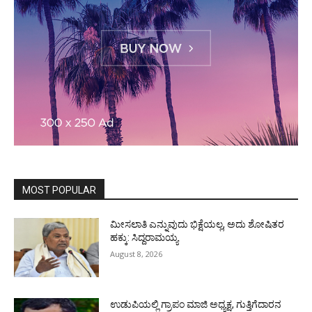
MOST POPULAR
ಮೀಸಲಾತಿ ಎನ್ನುವುದು ಭಿಕ್ಷೆಯಲ್ಲ, ಅದು ಶೋಷಿತರ
ಹಕ್ಕು: ಸಿದ್ದರಾಮಯ್ಯ
August 8, 2026
ಉಡುಪಿಯಲ್ಲಿ ಗ್ರಾಪಂ ಮಾಜಿ ಅಧ್ಯಕ್ಷ, ಗುತ್ತಿಗೆದಾರನ