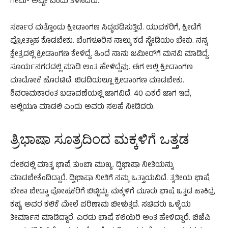
ಗೇಮ್ ಅಷ್ಟೇ ಎಂದು ತಿಳಿಸಿದರು.
ಸರ್ಕಾರ ಮತ್ತೊಂದು ಕ್ರೀಡಾಂಗಣ ಸಿದ್ಧಪಡಿಸುತ್ತಿದೆ. ಯುವಕರಿಗೆ, ಕ್ರೀಡೆಗೆ
ಪ್ರೋತ್ಸಾಹ ಕೊಡಬೇಕು. ಬೆಂಗಳೂರಿನ ನಾಲ್ಕು ಕಡೆ ಸ್ಟೇಡಿಯಂ ಬೇಕು. ನನ್ನ
ಕ್ಷೇತ್ರದಲ್ಲಿ ಕ್ರೀಡಾಂಗಣ ಕೇಳಿದ್ದೆ. ಹಿಂದೆ ನಾನು ಜಮೀರ್​ಗೆ ಮನವಿ ಮಾಡಿದ್ದೆ.
ಸೂರ್ಯನಗರದಲ್ಲಿ ಮಾಡಿ ಅಂತ ಹೇಳಿದ್ದೆವು. ಈಗ ಅಲ್ಲಿ ಕ್ರೀಡಾಂಗಣ
ಮಾಡೋಕೆ ಹೊರಟಿದೆ. ಬಿಡದಿಯಲ್ಲೂ ಕ್ರೀಡಾಂಗಣ ಮಾಡಬೇಕು.
ಶಿವರಾಮಕಾರಂತ ಬಡಾವಣೆಯಲ್ಲಿ ಜಾಗವಿದೆ. 40 ಎಕರೆ ಜಾಗ ಇದೆ,
ಅಲ್ಲಿಯೂ ಮಾಡಲಿ ಎಂದು ಅವರು ಸಲಹೆ ನೀಡಿದರು.
ತ್ರಿಭಾಷಾ ಸೂತ್ರದಿಂದ ಮಕ್ಕಳಿಗೆ ಒತ್ತಡ
ದೇಶದಲ್ಲಿ ಮಾತೃ ಭಾಷೆ ತುಂಬಾ ಮುಖ್ಯ. ದ್ವಿಭಾಷಾ ನೀತಿಯನ್ನು
ಮಾಡಬೇಕೆಂದಿದ್ದಾರೆ. ದ್ವಿಭಾಷಾ ನೀತಿಗೆ ನಮ್ಮ‌ ಒತ್ತಾಯವಿದೆ. ತೃತೀಯ ಭಾಷೆ
ಬೇಕಾ ಬೇಡ್ವಾ ಪೋಷಕರಿಗೆ ಬಿಟ್ಟಿದ್ದು. ಮಕ್ಕಳಿಗೆ ಮೂರು ಭಾಷೆ ಒತ್ತಡ ಹಾಕಿದ್ರೆ
ಕಷ್ಟ. ಅವರ‌ ಕಲಿಕೆ ಮೇಲೆ ಪರಿಣಾಮ ಬೀಳುತ್ತದೆ. ಸಚಿವರು ಒಳ್ಳೆಯ
ತೀರ್ಮಾನ ಮಾಡಿದ್ದಾರೆ. ಎರಡು ಭಾಷೆ ಕಲಿಯಿರಿ ಅಂತ ಹೇಳಿದ್ದಾರೆ. ಬಿಜೆಪಿ