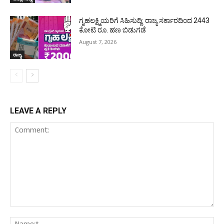
ಗೃಹಲಕ್ಷ್ಮಿಯರಿಗೆ ಸಿಹಿಸುದ್ದಿ: ರಾಜ್ಯ ಸರ್ಕಾರದಿಂದ 2443
ಕೋಟಿ ರೂ. ಹಣ ಬಿಡುಗಡೆ
August 7, 2026
ರಾಜ್ಯ
LEAVE A REPLY
Comment:
Nam