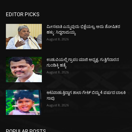
EDITOR PICKS
ಮೀಸಲಾತಿ ಎನ್ನುವುದು ಭಿಕ್ಷೆಯಲ್ಲ, ಅದು ಶೋಷಿತರ
ಹಕ್ಕು: ಸಿದ್ದರಾಮಯ್ಯ
August 8, 2026
ಉಡುಪಿಯಲ್ಲಿ ಗ್ರಾಪಂ ಮಾಜಿ ಅಧ್ಯಕ್ಷ, ಗುತ್ತಿಗೆದಾರನ
ಗುಂಡಿಕ್ಕಿ ಹತ್ಯೆ
August 8, 2026
ಆಟವಾಡುತ್ತಿದ್ದಾಗ ಶಾಲಾ ಗೇಟ್‌ ಬಿದ್ದು 4 ವರ್ಷದ ಬಾಲಕಿ
ಸಾವು
August 8, 2026
POPULAR POSTS