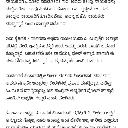
ನಾಯಕರಿಗೆ ವಿರೋಧ ಮಾಡೋದೇ ಗುರಿ. ಅವರು ಕೇಂದ್ರ ನಾಯಕರನ್ನು
ಮೆಚ್ಚಿಸಬೇಕು. ನಾವು ಹಿಂದಿ ಪರ ಹೋರಾಟ ಮಾಡ್ತಿದ್ದೇವೆ. ಆ ತರಹ
ಕೇಂದ್ರದ ನಾಯಕರಿಗೆ ತೋರಿಸಬೇಕು. ಅದನ್ನ ಬಿಜೆಪಿ ನಾಯಕರು
ಮಾಡ್ತಿದ್ದಾರೆ ಎಂದು ವಾಗ್ದಾಳಿ ನಡೆಸಿದರು.
ಇದು ಶೈಕ್ಷಣಿಕ ನಿರ್ಧಾರನಾ ಆಥವಾ ರಾಜಕೀಯನಾ ಎಂಬ ಪ್ರಶ್ನೆಗೆ, ಆವತ್ತಿನ
ಪರಿಸ್ಥಿತಿ ಬೇರೆ, ಇವತ್ತಿನ ಪರಿಸ್ಥಿತಿ ಬೇರೆ. ಇವತ್ತು ಎರಡು ಭಾಷೆಗೆ ಅವಕಾಶ
ಕೊಟ್ಟಿದ್ದಾರೆ. ಬಹುತೇಕರು 3ನೇ ಭಾಷೆಯಲ್ಲಿ ಫೇಲ್ ಆಗ್ತಾರೆ. ಹಾಗಾಗಿ ಈ
ಬೆಳವಣಿಗೆಯನ್ನ ತಂದಿದ್ದಾರೆ. ಇದಕ್ಕೆ ನಮ್ಮ ಬೆಂಬಲವಿದೆ ಎಂದರು.
ದಾವಣಗೆರೆ ವಿಚಾರದಲ್ಲಿ ಜಮೀರ್ ಮುನಿಸು ವಿಚಾರವಾಗಿ ಮಾತನಾಡಿ,
ಅವರು ನಗ್ತಾನೇ ಇದ್ದಾರಲ್ಲ? ಕೇರಳದಲ್ಲಿ ಪ್ರಚಾರ ಮಾಡ್ತಿದ್ದಾರೆ. ಎಲ್ಲೋ
ಒಂದು ಕಡೆ ಮಾಡ್ತಿದ್ದಾರಲ್ಲ. ಜನ ಕಾಂಗ್ರೆಸ್ ಅಭ್ಯರ್ಥಿಗೆ ವೋಟ್ ಹಾಕ್ತಾರೆ.
ಕಾಂಗ್ರೆಸ್ ಅಭ್ಯರ್ಥಿ ಗೆಲ್ತಾರೆ ಎಂದು ಹೇಳಿದರು.
ಕೆಎಂಎಫ್ ಅಧ್ಯಕ್ಷ ಚುನಾವಣೆ ವಿಚಾರವಾಗಿ ಪ್ರತಿಕ್ರಿಯಿಸಿ, ವಿಳಂಬ ಆಗ್ತಿದೆ
ಅನ್ನೋದು ಗೊತ್ತಿಲ್ಲ. ನಾನು ಆಕಾಂಕ್ಷಿ ಅಂತ ಹೇಳೇ ಇಲ್ಲ. ಆ ರೀತಿ ಎಲ್ಲಿಯೂ