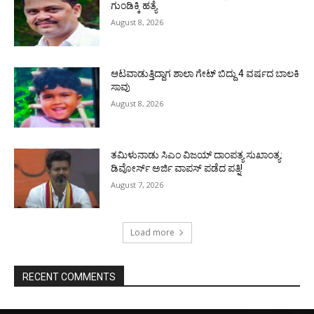
ಗುಂಡಿಕ್ಕಿ ಹತ್ಯೆ
August 8, 2026
ಆಟವಾಡುತ್ತಿದ್ದಾಗ ಶಾಲಾ ಗೇಟ್‌ ಬಿದ್ದು 4 ವರ್ಷದ ಬಾಲಕಿ
ಸಾವು
August 8, 2026
ತಮಿಳುನಾಡು ಸಿಎಂ ವಿಜಯ್‌ ದಾಂಪತ್ಯ ಸುಖಾಂತ್ಯ:
ಡಿವೋರ್ಸ್‌ ಅರ್ಜಿ ವಾಪಸ್‌ ಪಡೆದ ಪತ್ನಿ!
August 7, 2026
Load more
RECENT COMMENTS