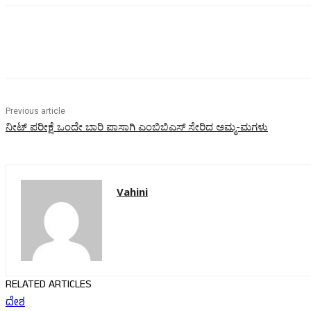
Share
Previous article
ನೀಟ್ ಪರೀಕ್ಷೆ ಒಂದೇ ಬಾರಿ ಪಾಸಾಗಿ ಎಂಬಿಬಿಎಸ್ ಸೇರಿದ ಅಮ್ಮ-ಮಗಳು
Vahini
RELATED ARTICLES
ದೇಶ