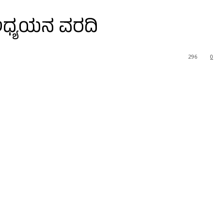
 ಅಧ್ಯಯನ ವರದಿ
296
0