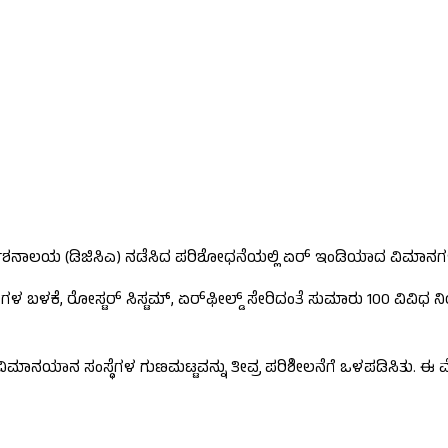
ದೇಶನಾಲಯ (ಡಿಜಿಸಿಎ) ನಡೆಸಿದ ಪರಿಶೋಧನೆಯಲ್ಲಿ ಏರ್ ಇಂಡಿಯಾದ ವಿಮಾನಗಳ
‌ಗಳ ಬಳಕೆ, ರೋಸ್ಟರ್ ಸಿಸ್ಟಮ್, ಏರ್‌ಫೀಲ್ಡ್ ಸೇರಿದಂತೆ ಸುಮಾರು 100 ವ
ಮಾನಯಾನ ಸಂಸ್ಥೆಗಳ ಗುಣಮಟ್ಟವನ್ನು ತೀವ್ರ ಪರಿಶೀಲನೆಗೆ ಒಳಪಡಿಸಿತು. ಈ 