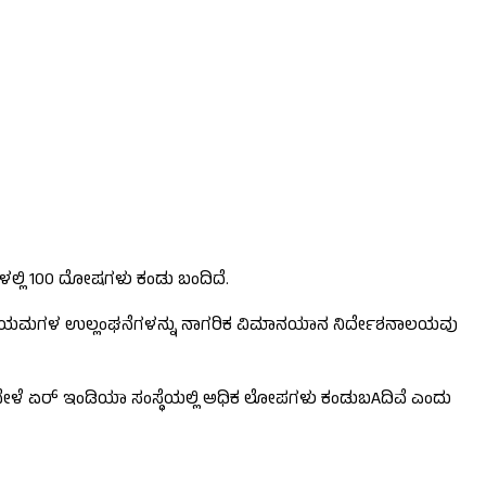
ಲ್ಲಿ 100 ದೋಷಗಳು ಕಂಡು ಬಂದಿದೆ.
ಿವಿಧ ನಿಯಮಗಳ ಉಲ್ಲಂಘನೆಗಳನ್ನು ನಾಗರಿಕ ವಿಮಾನಯಾನ ನಿರ್ದೇಶನಾಲಯವು
ವೇಳೆ ಏರ್ ಇಂಡಿಯಾ ಸಂಸ್ಥೆಯಲ್ಲಿ ಅಧಿಕ ಲೋಪಗಳು ಕಂಡುಬAದಿವೆ ಎಂದು