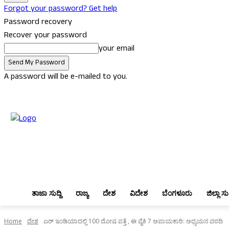
Forgot your password? Get help
Password recovery
Recover your password
your email
A password will be e-mailed to you.
Saturday, August 8, 2026
Sign in / Join
ತಾಜಾ ಸುದ್ದಿ
ರಾಜ್ಯ
ದೇಶ
ವಿದ
ತಾಜಾ ಸುದ್ದಿ
ರಾಜ್ಯ
ದೇಶ
ವಿದೇಶ
ಬೆಂಗಳೂರು
ಜಿಲ್ಲಾ ಸುದ
Home
ದೇಶ
ಏರ್ ಇಂಡಿಯಾದಲ್ಲಿ 100 ದೋಷ ಪತ್ತೆ , ಈ ಪೈಕಿ 7 ಅಪಾಯಕಾರಿ: ಅಧ್ಯಯನ ವರದಿ