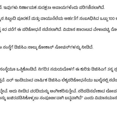
ವೆ. ಇವುಗಳು ನಿರ್ಣಾಯಕ ಸುರಕ್ಷತಾ ಅಪಾಯಗಳೆಂದು ಪರಿಗಣಿಸಲಾಗಿದೆ.
ಚ್ಚಿನ ಸಿಬ್ಬಂದಿ ಪೂರಕತೆ ಮತ್ತು ವಾಯುನೆಲೆಯ ಅರ್ಹತೆಗೆ ಸಂಬAಧಿಸಿದ ಒಟ್ಟು 1
ಲೈ 4ರ ವರೆಗೆ ಈ ಪರಿಶೋಧನೆ ನಡೆಸಲಾಗಿದೆ. ವಿಮಾನ ಹಾರಾಟದ ವೇಳಾಪಟ್ಟಿ, ರೋಸ್
ಥೆಗೆ ಡಿಜಿಸಿಎ ನಾಲ್ಕು ಶೋಕಾಸ್ ನೋಟಿಸ್‌ಗಳನ್ನು ನೀಡಿದೆ.
ಥೆಯೂ ಒಪ್ಪಿಕೊಂಡಿದೆ. ನಿಗದಿತ ಸಮಯದೊಳಗೆ ಈ ಕುರಿತು ಡಿಜಿಸಿಎಗೆ ತನ್ನ ಪ್ರತಿಕ
ತವೆ. ಏರ್ ಇಂಡಿಯಾದ ವಾರ್ಷಿಕ ಡಿಜಿಸಿಎ ಲೆಕ್ಕಪರಿಶೋಧನೆಯು ಜುಲೈನಲ್ಲಿ ನಡೆ
ವೆ. ಅದು ನೀಡಿದ ವರದಿಯನ್ನು ಅಂಗೀಕರಿಸುತ್ತೇವೆ. ಸರಿಪಡಿಸಬೇಕಾದ ಲೋಪಗಳ ಬಗ
ತೆಯನ್ನು ಖಚಿತಪಡಿಸಿಕೊಳ್ಳಲು ಸಂಪೂರ್ಣವಾಗಿ ಬದ್ಧವಾಗಿದೆ” ಎಂದು ವಿಮಾನಯಾನ ಸಂಸ