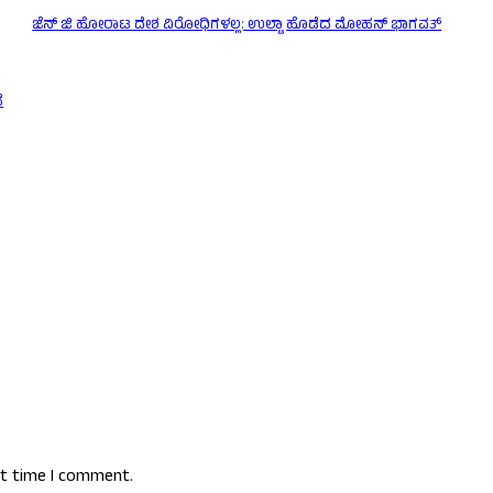
ಜೆನ್ ಜಿ ಹೋರಾಟ ದೇಶ ವಿರೋಧಿಗಳಲ್ಲ: ಉಲ್ಟಾ ಹೊಡೆದ ಮೋಹನ್ ಭಾಗವತ್
ೆ
xt time I comment.