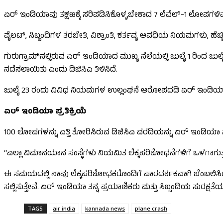
ಏರ್ ಇಂಡಿಯಾವು ತಕ್ಷಣಕ್ಕೆ ಸರಿಪಡಿಸಿಕೊಳ್ಳಬೇಕಾದ 7 ಲೆವೆಲ್-1 ಲೋಪಗಳಿ
ಪೈಲಟ್, ಸಿಬ್ಬಂದಿಗಳ ತರಬೇತಿ, ವಿಶ್ರಾಂತಿ, ಕರ್ತವ್ಯ ಅವಧಿಯ ನಿಯಮಗಳು, ಹೆ
ಗುರುಗ್ರಾಮ್‌ನಲ್ಲಿರುವ ಏರ್ ಇಂಡಿಯಾದ ಮುಖ್ಯ ನೆಲೆಯಲ್ಲಿ ಜುಲೈ 1 ರಿಂದ ಜು
ನಡೆಸಲಾಯಿತು ಎಂದು ಡಿಜಿಸಿಎ ತಿಳಿಸಿದೆ.
ಜುಲೈ 23 ರಂದು ವಿವಿಧ ನಿಯಮಗಳ ಉಲ್ಲಂಘನೆ ಆರೋಪದಡಿ ಏರ್ ಇಂಡಿಯಾ ಸಂಸ್
ಏರ್ ಇಂಡಿಯಾ ಪ್ರತಿಕ್ರಿಯೆ
100 ಲೋಪಗಳನ್ನು ಎತ್ತಿ ತೋರಿಸಿರುವ ಡಿಜಿಸಿಎ ವರದಿಯನ್ನು ಏರ್ ಇಂಡಿಯಾ ಸಂಸ್
“ಎಲ್ಲಾ ವಿಮಾನಯಾನ ಸಂಸ್ಥೆಗಳು ನಿಯಮಿತ ಲೆಕ್ಕಪರಿಶೋಧನೆಗಳಿಗೆ ಒಳಗಾಗುತ್
ಈ ಸಮಯದಲ್ಲಿ ನಾವು ಲೆಕ್ಕಪರಿಶೋಧಕರೊಂದಿಗೆ ಪಾರದರ್ಶಕವಾಗಿ ಬೆಂಬಲಿಸಿದ್ದೇ
ಸಲ್ಲಿಸುತ್ತೇವೆ. ಏರ್ ಇಂಡಿಯಾ ತನ್ನ ಪ್ರಯಾಣಿಕರು ಮತ್ತು ಸಿಬ್ಬಂದಿಯ ಸುರಕ್ಷ
TAGS
air india
kannada news
plane crash