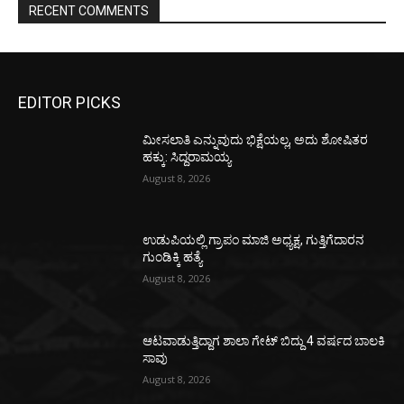
RECENT COMMENTS
EDITOR PICKS
ಮೀಸಲಾತಿ ಎನ್ನುವುದು ಭಿಕ್ಷೆಯಲ್ಲ, ಅದು ಶೋಷಿತರ
ಹಕ್ಕು: ಸಿದ್ದರಾಮಯ್ಯ
August 8, 2026
ಉಡುಪಿಯಲ್ಲಿ ಗ್ರಾಪಂ ಮಾಜಿ ಅಧ್ಯಕ್ಷ, ಗುತ್ತಿಗೆದಾರನ
ಗುಂಡಿಕ್ಕಿ ಹತ್ಯೆ
August 8, 2026
ಆಟವಾಡುತ್ತಿದ್ದಾಗ ಶಾಲಾ ಗೇಟ್‌ ಬಿದ್ದು 4 ವರ್ಷದ ಬಾಲಕಿ
ಸಾವು
August 8, 2026