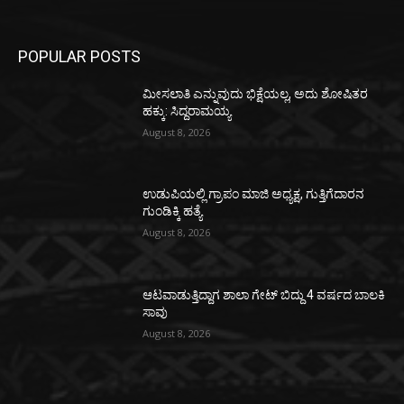
POPULAR POSTS
ಮೀಸಲಾತಿ ಎನ್ನುವುದು ಭಿಕ್ಷೆಯಲ್ಲ, ಅದು ಶೋಷಿತರ
ಹಕ್ಕು: ಸಿದ್ದರಾಮಯ್ಯ
August 8, 2026
ಉಡುಪಿಯಲ್ಲಿ ಗ್ರಾಪಂ ಮಾಜಿ ಅಧ್ಯಕ್ಷ, ಗುತ್ತಿಗೆದಾರನ
ಗುಂಡಿಕ್ಕಿ ಹತ್ಯೆ
August 8, 2026
ಆಟವಾಡುತ್ತಿದ್ದಾಗ ಶಾಲಾ ಗೇಟ್‌ ಬಿದ್ದು 4 ವರ್ಷದ ಬಾಲಕಿ
ಸಾವು
August 8, 2026