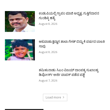
ಉಡುಪಿಯಲ್ಲಿ ಗ್ರಾಪಂ ಮಾಜಿ ಅಧ್ಯಕ್ಷ, ಗುತ್ತಿಗೆದಾರನ
ಗುಂಡಿಕ್ಕಿ ಹತ್ಯೆ
August 8, 2026
ಆಟವಾಡುತ್ತಿದ್ದಾಗ ಶಾಲಾ ಗೇಟ್‌ ಬಿದ್ದು 4 ವರ್ಷದ ಬಾಲಕಿ
ಸಾವು
August 8, 2026
ತಮಿಳುನಾಡು ಸಿಎಂ ವಿಜಯ್‌ ದಾಂಪತ್ಯ ಸುಖಾಂತ್ಯ:
ಡಿವೋರ್ಸ್‌ ಅರ್ಜಿ ವಾಪಸ್‌ ಪಡೆದ ಪತ್ನಿ!
August 7, 2026
Load more