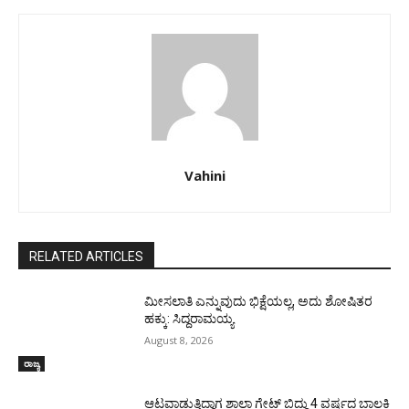
Vahini
RELATED ARTICLES
ಮೀಸಲಾತಿ ಎನ್ನುವುದು ಭಿಕ್ಷೆಯಲ್ಲ, ಅದು ಶೋಷಿತರ
ಹಕ್ಕು: ಸಿದ್ದರಾಮಯ್ಯ
August 8, 2026
ರಾಜ್ಯ
ಆಟವಾಡುತ್ತಿದ್ದಾಗ ಶಾಲಾ ಗೇಟ್‌ ಬಿದ್ದು 4 ವರ್ಷದ ಬಾಲಕಿ