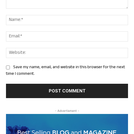
Comment:
Nam
Ema
Web
Save my name, email, and website in this browser for the next
time I comment.
- Advertisment -