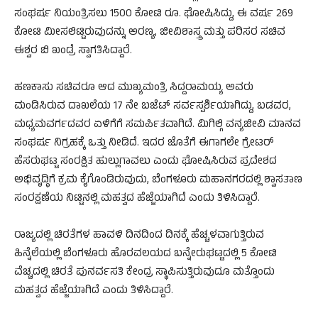
ಸಂಘರ್ಷ ನಿಯಂತ್ರಿಸಲು 1500 ಕೋಟಿ ರೂ. ಘೋಷಿಸಿದ್ದು, ಈ ವರ್ಷ 269
ಕೋಟಿ ಮೀಸಲಿಟ್ಟಿರುವುದನ್ನು ಅರಣ್ಯ, ಜೀವಿಶಾಸ್ತ್ರ ಮತ್ತು ಪರಿಸರ ಸಚಿವ
ಈಶ್ವರ ಬಿ ಖಂಡ್ರೆ ಸ್ವಾಗತಿಸಿದ್ದಾರೆ.
ಹಣಕಾಸು ಸಚಿವರೂ ಆದ ಮುಖ್ಯಮಂತ್ರಿ ಸಿದ್ದರಾಮಯ್ಯ ಅವರು
ಮಂಡಿಸಿರುವ ದಾಖಲೆಯ 17 ನೇ ಬಜೆಟ್ ಸರ್ವಸ್ಪರ್ಶಿಯಾಗಿದ್ದು, ಬಡವರ,
ಮಧ್ಯಮವರ್ಗದವರ ಏಳಿಗೆಗೆ ಸಮರ್ಪಿತವಾಗಿದೆ. ಮಿಗಿಲ್ಗಿ ವನ್ಯಜೀವಿ ಮಾನವ
ಸಂಘರ್ಷ ನಿಗ್ರಹಕ್ಕೆ ಒತ್ತು ನೀಡಿದೆ. ಇದರ ಜೊತೆಗೆ ಈಗಾಗಲೇ ಗ್ರೇಟರ್
ಹೆಸರುಘಟ್ಟ ಸಂರಕ್ಷಿತ ಹುಲ್ಲುಗಾವಲು ಎಂದು ಘೋಷಿಸಿರುವ ಪ್ರದೇಶದ
ಅಭಿವೃದ್ಧಿಗೆ ಕ್ರಮ ಕೈಗೊಂಡಿರುವುದು, ಬೆಂಗಳೂರು ಮಹಾನಗರದಲ್ಲಿ ಶ್ವಾಸತಾಣ
ಸಂರಕ್ಷಣೆಯ ನಿಟ್ಟಿನಲ್ಲಿ ಮಹತ್ವದ ಹೆಜ್ಜೆಯಾಗಿದೆ ಎಂದು ತಿಳಿಸಿದ್ದಾರೆ.
ರಾಜ್ಯದಲ್ಲಿ ಚಿರತೆಗಳ ಹಾವಳಿ ದಿನದಿಂದ ದಿನಕ್ಕೆ ಹೆಚ್ಚಳವಾಗುತ್ತಿರುವ
ಹಿನ್ನೆಲೆಯಲ್ಲಿ ಬೆಂಗಳೂರು ಹೊರವಲಯದ ಬನ್ನೇರುಘಟ್ಟದಲ್ಲಿ 5 ಕೋಟಿ
ವೆಚ್ಚದಲ್ಲಿ ಚಿರತೆ ಪುನರ್ವಸತಿ ಕೇಂದ್ರ ಸ್ಥಾಪಿಸುತ್ತಿರುವುದೂ ಮತ್ತೊಂದು
ಮಹತ್ವದ ಹೆಜ್ಜೆಯಾಗಿದೆ ಎಂದು ತಿಳಿಸಿದ್ದಾರೆ.