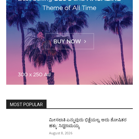
MOST POPULAR
ಮೀಸಲಾತಿ ಎನ್ನುವುದು ಭಿಕ್ಷೆಯಲ್ಲ, ಅದು ಶೋಷಿತರ
ಹಕ್ಕು: ಸಿದ್ದರಾಮಯ್ಯ
August 8, 2026