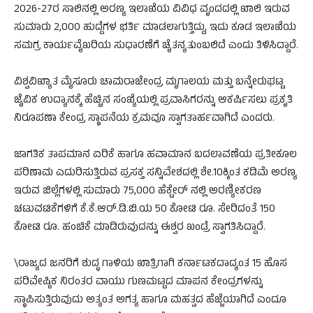
2026-27ರ ಸಾಲಿನಲ್ಲಿ ಅರಣ್ಯ ಇಲಾಖೆಯ ವಿವಿಧ ವೃಂದದಲ್ಲಿ ಖಾಲಿ ಇರುವ
ಸುಮಾರು 2,000 ಹುದ್ದೆಗಳ ಭರ್ತಿ ಮಾಡಲಾಗುತ್ತಿದ್ದು, ಇದು ಕೂಡ ಇಲಾಖೆಯ
ಸಮಗ್ರ ಕಾರ್ಯವೈಖರಿಯ ಸುಧಾರಣೆಗೆ ಚೈತನ್ಯತುಂಬಲಿದೆ ಎಂದು ತಿಳಿಸಿದ್ದಾರೆ.
ವಿಶ್ವವಿಖ್ಯಾತ ಮೈಸೂರು ಚಾಮರಾಜೇಂದ್ರ ಮೃಗಾಲಯ ಮತ್ತು ಬನ್ನೇರುಘಟ್ಟ
ಜೈವಿಕ ಉದ್ಯಾನಕ್ಕೆ ಹೆಚ್ಚಿನ ಸಂಖ್ಯೆಯಲ್ಲಿ ಪ್ರವಾಸಿಗರನ್ನು ಆಕರ್ಷಿಸಲು ಪ್ರಕೃತಿ
ನಿರೂಪಣಾ ಕೇಂದ್ರ ಸ್ಥಾಪನೆಯ ಕ್ರಮವೂ ಸ್ವಾಗತಾರ್ಹವಾಗಿದೆ ಎಂದರು.
ಜಾಗತಿಕ ತಾಪಮಾನ ಏರಿಕೆ ಹಾಗೂ ಹವಾಮಾನ ಬದಲಾವಣೆಯ ಪ್ರತೀಕೂಲ
ಪರಿಣಾಮ ಎದುರಿಸುತ್ತಿರುವ ಪ್ರಸಕ್ತ ಸನ್ನಿವೇಶದಲ್ಲಿ ಶೇ.10ಕ್ಕಿಂತ ಕಡಿಮೆ ಅರಣ್ಯ
ಇರುವ ಜಿಲ್ಲೆಗಳಲ್ಲಿ ಸುಮಾರು 75,000 ಹೆಕ್ಟೇರ್‌ ನಲ್ಲಿ ಅರಣ್ಯೀಕರಣ
ಚಟುವಟಿಕೆಗಳಿಗೆ ಕೆ.ಕೆ.ಆರ್.ಡಿ.ಬಿ.ಯ 50 ಕೋಟಿ ರೂ. ಸೇರಿದಂತೆ 150
ಕೋಟಿ ರೂ. ಹಂಚಿಕೆ ಮಾಡಿರುವುದನ್ನು ಈಶ್ವರ ಖಂಡ್ರೆ ಸ್ವಾಗತಿಸಿದ್ದಾರೆ.
\ರಾಜ್ಯದ ಜನರಿಗೆ ಶುದ್ಧ ಗಾಳಿಯ ಖಾತ್ರಿಗಾಗಿ ಕರ್ನಾಟಕದಾದ್ಯಂತ 15 ಹೊಸ
ಪರಿವೇಷ್ಠಿಕ ನಿರಂತರ ವಾಯು ಗುಣಮಟ್ಟದ ಮಾಪನ ಕೇಂದ್ರಗಳನ್ನು
ಸ್ಥಾಪಿಸುತ್ತಿರುವುದು ಅತ್ಯಂತ ಅಗತ್ಯ ಹಾಗೂ ಮಹತ್ವದ ಹೆಜ್ಜೆಯಾಗಿದೆ ಎಂದೂ