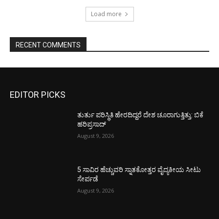
Load more
RECENT COMMENTS
EDITOR PICKS
ತುರ್ತು ಪರಿಸ್ಥಿತಿ ಹೇರದಿದ್ದರೆ ದೇಶ ಚೂರಾಗುತ್ತಿತ್ತು: ಬಿಕೆ
ಹರಿಪ್ರಸಾದ್
August 9, 2026
5 ಸಾವಿರ ಹೆಚ್ಚುವರಿ ಸ್ನಾತಕೋತ್ತರ ವೈದ್ಯಕೀಯ ಸೀಟು
ಸೇರ್ಪಡೆ
August 9, 2026