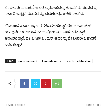
ಪೊಲೀಸರು ಸುಭಾಷಿಣಿ ಅವರ ಮೃತದೇಹವನ್ನು ಹೊರತೆಗೆದು ಪೂನಮಲ್ಲಿ
ಸರ್ಕಾರಿ ಆಸ್ಪತ್ರೆಗೆ ರವಾನಿಸಿದ್ದು, ಮರಣೋತ್ತರ ಕಳುಹಿಸಲಾಗಿದೆ.
ಕೌಟುಂಬಿಕ ಸಾವಿನ ನಿರ್ಧಾರ ತೆಗೆದುಕೊಂಡಿದ್ದಾರೆಯೇ ಅಥವಾ ಬೇರೆ
ಯಾವುದೇ ಕಾರಣಗಳಿವೆ ಎಂದು ಪೊಲೀಸರು ತನಿಖೆ ನಡೆಸಿದ್ದಾರೆ
ಆರಂಭಿಸಿದ್ದಾರೆ. ಪತಿ ಬಿಪಿನ್ ಚಂದ್ರನ್ ಅವರನ್ನು ಪೊಲೀಸರು ವಿಚಾರಣೆ
ನಡೆಸಲಿದ್ದಾರೆ.
TAGS
entertainment
kannada news
tv actor subhashini
Previous article
Next article