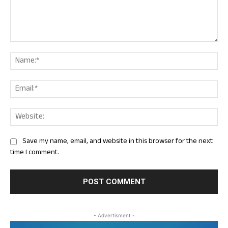
Comment:
Nam
Ema
Web
Save my name, email, and website in this browser for the next
time I comment.
- Advertisment -