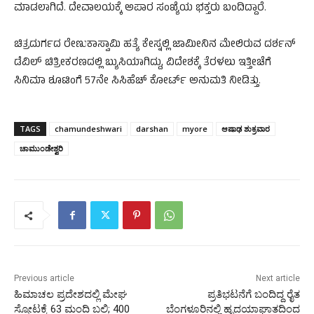
ಮಾಡಲಾಗಿದೆ. ದೇವಾಲಯಕ್ಕೆ ಅಪಾರ ಸಂಖ್ಯೆಯ ಭಕ್ತರು ಬಂದಿದ್ದಾರೆ.
ಚಿತ್ರದುರ್ಗದ ರೇಣುಕಾಸ್ವಾಮಿ ಹತ್ಯೆ ಕೇಸ್ನಲ್ಲಿ ಜಾಮೀನಿನ ಮೇಲಿರುವ ದರ್ಶನ್
ಡೆವಿಲ್ ಚಿತ್ರೀಕರಣದಲ್ಲಿ ಬ್ಯುಸಿಯಾಗಿದ್ದು, ವಿದೇಶಕ್ಕೆ ತೆರಳಲು ಇತ್ತೀಚೆಗೆ
ಸಿನಿಮಾ ಶೂಟಿಂಗೆ 57ನೇ ಸಿಸಿಹೆಚ್ ಕೋರ್ಟ್ ಅನುಮತಿ ನೀಡಿತ್ತು.
TAGS
chamundeshwari
darshan
myore
ಆಷಾಢ ಶುಕ್ರವಾರ
ಚಾಮುಂಡೇಶ್ವರಿ
Previous article
Next article
ಹಿಮಾಚಲ ಪ್ರದೇಶದಲ್ಲಿ ಮೇಘ
ಪ್ರತಿಭಟನೆಗೆ ಬಂದಿದ್ದ ರೈತ
ಸ್ಫೋಟಕ್ಕೆ 63 ಮಂದಿ ಬಲಿ; 400
ಬೆಂಗಳೂರಿನಲ್ಲಿ ಹೃದಯಾಘಾತದಿಂದ