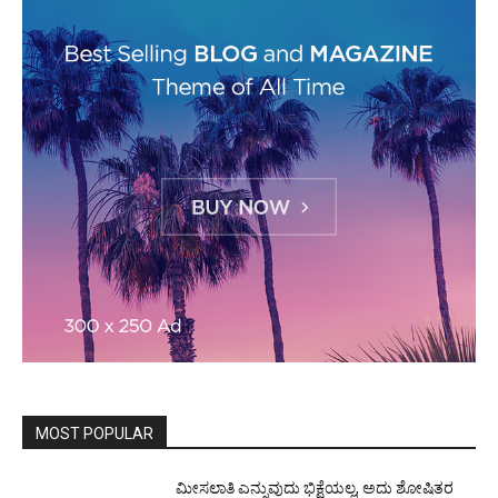
MOST POPULAR
ಮೀಸಲಾತಿ ಎನ್ನುವುದು ಭಿಕ್ಷೆಯಲ್ಲ, ಅದು ಶೋಷಿತರ