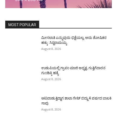
MOST POPULAR
ಮೀಸಲಾತಿ ಎನ್ನುವುದು ಭಿಕ್ಷೆಯಲ್ಲ, ಅದು ಶೋಷಿತರ
ಹಕ್ಕು: ಸಿದ್ದರಾಮಯ್ಯ
August 8, 2026
ಉಡುಪಿಯಲ್ಲಿ ಗ್ರಾಪಂ ಮಾಜಿ ಅಧ್ಯಕ್ಷ, ಗುತ್ತಿಗೆದಾರನ
ಗುಂಡಿಕ್ಕಿ ಹತ್ಯೆ
August 8, 2026
ಆಟವಾಡುತ್ತಿದ್ದಾಗ ಶಾಲಾ ಗೇಟ್‌ ಬಿದ್ದು 4 ವರ್ಷದ ಬಾಲಕಿ
ಸಾವು
August 8, 2026