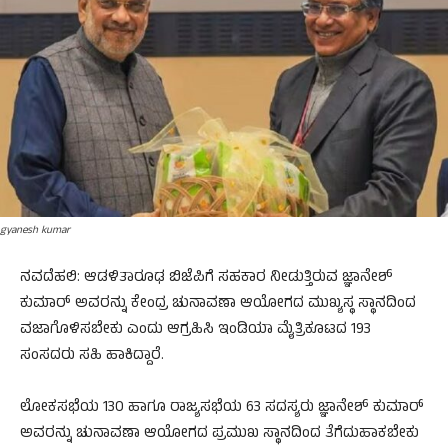
gyanesh kumar
ನವದೆಹಲಿ: ಆಡಳಿತಾರೂಢ ಬಿಜೆಪಿಗೆ ಸಹಕಾರ ನೀಡುತ್ತಿರುವ ಜ್ಞಾನೇಶ್‌
ಕುಮಾರ್‌ ಅವರನ್ನು ಕೇಂದ್ರ ಚುನಾವಣಾ ಆಯೋಗದ ಮುಖ್ಯಸ್ಥ ಸ್ಥಾನದಿಂದ
ವಜಾಗೊಳಿಸಬೇಕು ಎಂದು ಆಗ್ರಹಿಸಿ ಇಂಡಿಯಾ ಮೈತ್ರಿಕೂಟದ 193
ಸಂಸದರು ಸಹಿ ಹಾಕಿದ್ದಾರೆ.
ಲೋಕಸಭೆಯ 130 ಹಾಗೂ ರಾಜ್ಯಸಭೆಯ 63 ಸದಸ್ಯರು ಜ್ಞಾನೇಶ್‌ ಕುಮಾರ್‌
ಅವರನ್ನು ಚುನಾವಣಾ ಆಯೋಗದ ಪ್ರಮುಖ ಸ್ಥಾನದಿಂದ ತೆಗೆದುಹಾಕಬೇಕು