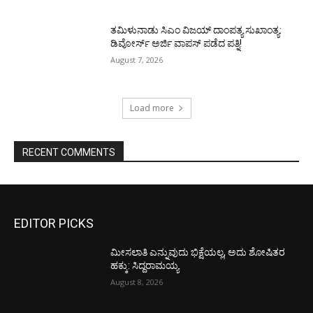
ತಮಿಳುನಾಡು ಸಿಎಂ ವಿಜಯ್‌ ದಾಂಪತ್ಯ ಸುಖಾಂತ್ಯ:
ಡಿವೋರ್ಸ್‌ ಅರ್ಜಿ ವಾಪಸ್‌ ಪಡೆದ ಪತ್ನಿ!
August 7, 2026
Load more
RECENT COMMENTS
EDITOR PICKS
ಮೀಸಲಾತಿ ಎನ್ನುವುದು ಭಿಕ್ಷೆಯಲ್ಲ, ಅದು ಶೋಷಿತರ
ಹಕ್ಕು: ಸಿದ್ದರಾಮಯ್ಯ
August 8, 2026