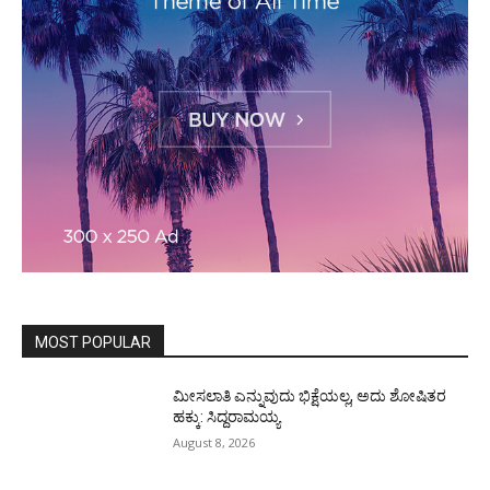
MOST POPULAR
ಮೀಸಲಾತಿ ಎನ್ನುವುದು ಭಿಕ್ಷೆಯಲ್ಲ, ಅದು ಶೋಷಿತರ
ಹಕ್ಕು: ಸಿದ್ದರಾಮಯ್ಯ
August 8, 2026