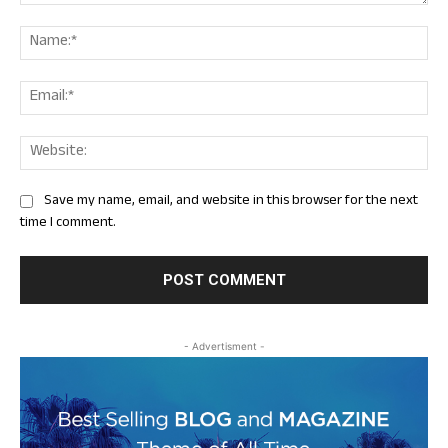
Comment:
Nam
Ema
Web
Save my name, email, and website in this browser for the next
time I comment.
- Advertisment -