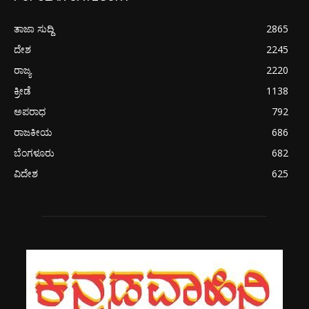
ತಾಜಾ ಸುದ್ದಿ
2865
ದೇಶ
2245
ರಾಜ್ಯ
2220
ಕ್ರೀಡೆ
1138
ಅಪರಾಧ
792
ರಾಜಕೀಯ
686
ಬೆಂಗಳೂರು
682
ವಿದೇಶ
625