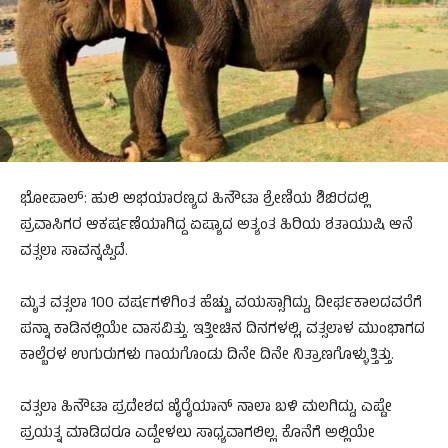
ಭೋಪಾಲ್: ಹುಲಿ ಅಭಯಾರಣ್ಯದ ಹಿನೌಟಾ ಶ್ರೇಣಿಯ ಶಿಬಿರದಲ್ಲಿ
ಪ್ರವಾಸಿಗರ ಆಕರ್ಷಣೆಯಾಗಿದ್ದ ಏಷ್ಯಾದ ಅತ್ಯಂತ ಹಿರಿಯ ಶತಾಯುಷಿ ಆನೆ
ವತ್ಸಲಾ ಸಾವನ್ನಪ್ಪಿದೆ.
ಮೃತ ವತ್ಸಲಾ 100 ವರ್ಷಗಳಿಗಿಂತ ಹೆಚ್ಚು ವಯಸ್ಸಾಗಿದ್ದು, ದೀರ್ಘಕಾಲದವರೆಗೆ
ಪನ್ನಾ ಕಾಡಿನಲ್ಲಿಯೇ ವಾಸವಿತ್ತು. ಇತ್ತೀಚಿನ ದಿನಗಳಲ್ಲಿ, ವತ್ಸಲಾಳ ಮುಂಭಾಗದ
ಕಾಲ್ಬೆರಳ ಉಗುರುಗಳು ಗಾಯಗೊಂಡು ದಿನೇ ದಿನೇ ನಿತ್ರಾಣಗೊಳ್ಳುತ್ತಿತ್ತು.
ವತ್ಸಲಾ ಹಿನೌಟಾ ಪ್ರದೇಶದ ಖೈರೈಯಾನ್ ನಾಲಾ ಬಳಿ ಮಲಗಿದ್ದು, ಎಷ್ಟೇ
ಪ್ರಯತ್ನ ಮಾಡಿದರೂ ಎದ್ದೇಳಲು ಸಾಧ್ಯವಾಗಲಿಲ್ಲ. ಕೊನೆಗೆ ಅಲ್ಲಿಯೇ