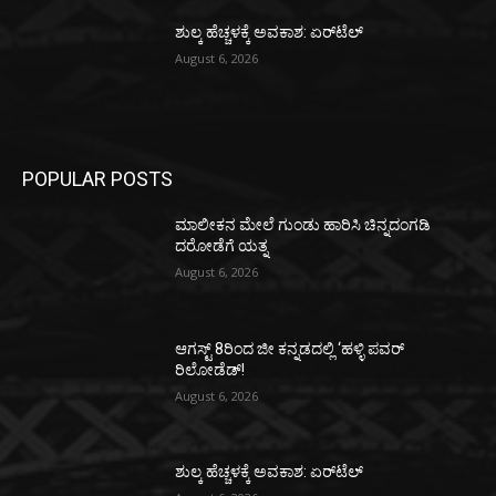
ಶುಲ್ಕ ಹೆಚ್ಚಳಕ್ಕೆ ಅವಕಾಶ: ಏರ್‌ಟೆಲ್
August 6, 2026
POPULAR POSTS
ಮಾಲೀಕನ ಮೇಲೆ ಗುಂಡು ಹಾರಿಸಿ ಚಿನ್ನದಂಗಡಿ
ದರೋಡೆಗೆ ಯತ್ನ
August 6, 2026
ಆಗಸ್ಟ್ 8ರಿಂದ ಜೀ ಕನ್ನಡದಲ್ಲಿ ‘ಹಳ್ಳಿ ಪವರ್
ರಿಲೋಡೆಡ್!
August 6, 2026
ಶುಲ್ಕ ಹೆಚ್ಚಳಕ್ಕೆ ಅವಕಾಶ: ಏರ್‌ಟೆಲ್