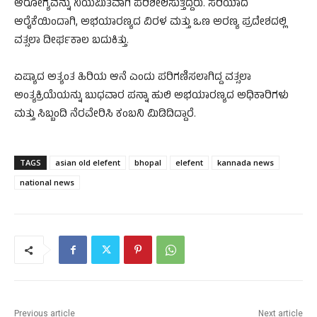
ಆರೋಗ್ಯವನ್ನು ನಿಯಮಿತವಾಗಿ ಪರಿಶೀಲಿಸುತ್ತಿದ್ದರು. ಸರಿಯಾದ
ಆರೈಕೆಯಿಂದಾಗಿ, ಅಭಯಾರಣ್ಯದ ವಿರಳ ಮತ್ತು ಒಣ ಅರಣ್ಯ ಪ್ರದೇಶದಲ್ಲಿ
ವತ್ಸಲಾ ದೀರ್ಘಕಾಲ ಬದುಕಿತ್ತು.
ಏಷ್ಯಾದ ಅತ್ಯಂತ ಹಿರಿಯ ಆನೆ ಎಂದು ಪರಿಗಣಿಸಲಾಗಿದ್ದ ವತ್ಸಲಾ
ಅಂತ್ಯಕ್ರಿಯೆಯನ್ನು ಬುಧವಾರ ಪನ್ನಾ ಹುಲಿ ಅಭಯಾರಣ್ಯದ ಅಧಿಕಾರಿಗಳು
ಮತ್ತು ಸಿಬ್ಬಂದಿ ನೆರವೇರಿಸಿ ಕಂಬನಿ ಮಿಡಿದಿದ್ದಾರೆ.
TAGS
asian old elefent
bhopal
elefent
kannada news
national news
Previous article
Next article