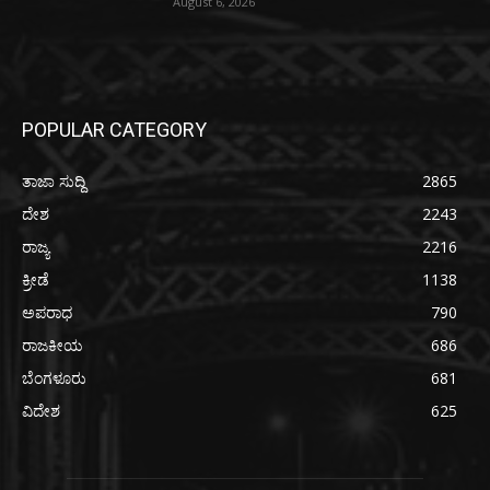
August 6, 2026
POPULAR CATEGORY
ತಾಜಾ ಸುದ್ದಿ
2865
ದೇಶ
2243
ರಾಜ್ಯ
2216
ಕ್ರೀಡೆ
1138
ಅಪರಾಧ
790
ರಾಜಕೀಯ
686
ಬೆಂಗಳೂರು
681
ವಿದೇಶ
625