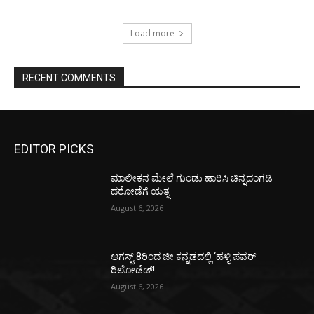
Load more
RECENT COMMENTS
EDITOR PICKS
ಮಾಲೀಕನ ಮೇಲೆ ಗುಂಡು ಹಾರಿಸಿ ಚಿನ್ನದಂಗಡಿ
ದರೋಡೆಗೆ ಯತ್ನ
August 6, 2026
ಆಗಸ್ಟ್ 8ರಿಂದ ಜೀ ಕನ್ನಡದಲ್ಲಿ ‘ಹಳ್ಳಿ ಪವರ್
ರಿಲೋಡೆಡ್!
August 6, 2026