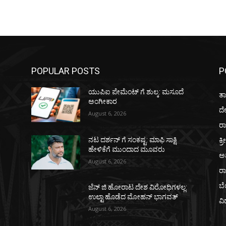
POPULAR POSTS
P
ಯುಪಿಐ ಪೇಮೆಂಟ್ ಗೆ ಶುಲ್ಕ: ಮಸೂದೆ
ತಾ
ಅಂಗೀಕಾರ
ದ
August 6, 2026
ರಾ
ಕ್ರ
ನಟ ದರ್ಶನ್ ಗೆ ಸಂಕಷ್ಟ: ಮಾಫಿ ಸಾಕ್ಷಿ
ಹೇಳಿಕೆಗೆ ಮುಂದಾದ ಮೂವರು
ಅ
August 6, 2026
ರ
ಬ
ಜೆನ್ ಜಿ ಹೋರಾಟ ದೇಶ ವಿರೋಧಿಗಳಲ್ಲ:
ಉಲ್ಟಾ ಹೊಡೆದ ಮೋಹನ್ ಭಾಗವತ್
ವಿ
August 6, 2026