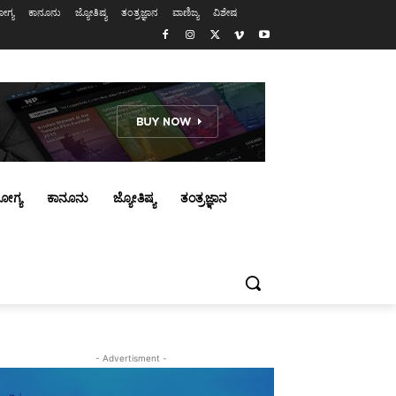
ಗ್ಯ
ಕಾನೂನು
ಜ್ಯೋತಿಷ್ಯ
ತಂತ್ರಜ್ಞಾನ
ವಾಣಿಜ್ಯ
ವಿಶೇಷ
ೋಗ್ಯ
ಕಾನೂನು
ಜ್ಯೋತಿಷ್ಯ
ತಂತ್ರಜ್ಞಾನ
- Advertisment -