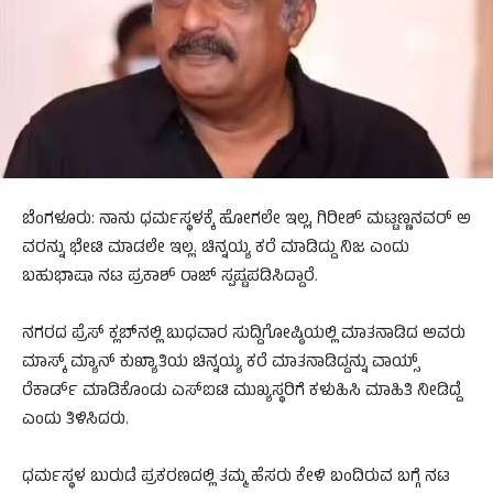
ಬೆಂಗಳೂರು: ನಾನು ಧರ್ಮಸ್ಥಳಕ್ಕೆ ಹೋಗಲೇ ಇಲ್ಲ, ಗಿರೀಶ್​ ಮಟ್ಟಣ್ಣನವರ್​ ಅ​
ವರನ್ನು ಭೇಟಿ ಮಾಡಲೇ ಇಲ್ಲ. ಚಿನ್ನಯ್ಯ ಕರೆ ಮಾಡಿದ್ದು ನಿಜ ಎಂದು
ಬಹುಭಾಷಾ ನಟ ಪ್ರಕಾಶ್​ ರಾಜ್​ ಸ್ಪಷ್ಟಪಡಿಸಿದ್ದಾರೆ.
ನಗರದ ಪ್ರೆಸ್​​ ಕ್ಲಬ್​​ನಲ್ಲಿ ಬುಧವಾರ ಸುದ್ದಿಗೋಷ್ಠಿಯಲ್ಲಿ ಮಾತನಾಡಿದ ಅವರು
ಮಾಸ್ಕ್ ಮ್ಯಾನ್ ಕುಖ್ಯಾತಿಯ ಚಿನ್ನಯ್ಯ ಕರೆ ಮಾತನಾಡಿದ್ದನ್ನು ವಾಯ್ಸ್
ರೆಕಾರ್ಡ್ ಮಾಡಿಕೊಂಡು ಎಸ್ಐಟಿ ಮುಖ್ಯಸ್ಥರಿಗೆ ಕಳುಹಿಸಿ ಮಾಹಿತಿ ನೀಡಿದ್ದೆ
ಎಂದು ತಿಳಿಸಿದರು.
ಧರ್ಮಸ್ಥಳ ಬುರುಡೆ ಪ್ರಕರಣದಲ್ಲಿ ತಮ್ಮ ಹೆಸರು ಕೇಳಿ ಬಂದಿರುವ ಬಗ್ಗೆ ನಟ