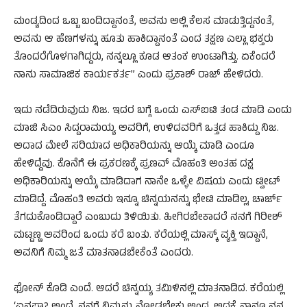
ಮಂಡ್ಯದಿಂದ ಒಬ್ಬ ಬಂದಿದ್ದಾನಂತೆ, ಅವನು ಅಲ್ಲಿ ಕೆಲಸ ಮಾಡುತ್ತಿದ್ದನಂತೆ,
ಅವನು ಆ ಹೆಣಗಳನ್ನು ಹೂತು ಹಾಕಿದ್ದಾನಂತೆ ಎಂದ ತಕ್ಷಣ ಎಲ್ಲಾ ಭಕ್ತರು
ತೊಂದರೆಗೊಳಗಾಗಿದ್ದರು, ನನ್ನಲ್ಲೂ‌ ಕೂಡ ಆತಂಕ ಉಂಟಾಗಿತ್ತು. ಏಕೆಂದರೆ
ನಾನು ಸಾಮಾಜಿಕ ಕಾರ್ಯಕರ್ತ” ಎಂದು ಪ್ರಕಾಶ್​ ರಾಜ್​ ಹೇಳಿದರು.
ಇದು ನಡೆದಿರುವುದು ನಿಜ. ಇದರ ಬಗ್ಗೆ ಒಂದು ಎಸ್​​ಐಟಿ ತಂಡ ಮಾಡಿ ಎಂದು
ಮಾಜಿ ಸಿಎಂ ಸಿದ್ದರಾಮಯ್ಯ ಅವರಿಗೆ, ಉಳಿದವರಿಗೆ ಒತ್ತಡ ಹಾಕಿದ್ದು ನಿಜ.
ಅದಾದ ಮೇಲೆ ಸರಿಯಾದ ಅಧಿಕಾರಿಯನ್ನು ಆಯ್ಕೆ ಮಾಡಿ ಎಂದೂ
ಹೇಳಿದ್ದೆವು. ಕೊನೆಗೆ ಈ ಪ್ರಕರಣಕ್ಕೆ ಪ್ರಣವ್ ಮೊಹಂತಿ ಅಂತಹ ದಕ್ಷ
ಅಧಿಕಾರಿಯನ್ನು ಆಯ್ಕೆ ಮಾಡಿದಾಗ ನಾನೇ ಒಳ್ಳೇ ವಿಷಯ ಎಂದು ಟ್ವೀಟ್​
ಮಾಡಿದ್ದೆ. ಮೊಹಂತಿ ಅವರು ಇನ್ನೂ ಚಿನ್ನಯನನ್ನು ಭೇಟಿ ಮಾಡಿಲ್ಲ, ಚಾರ್ಜ್​
ತೆಗದುಕೊಂಡಿದ್ದಾರೆ ಎಂಬುದು ತಿಳಿಯಿತು. ಹೀಗಿರಬೇಕಾದರೆ ನನಗೆ ಗಿರೀಶ್​
ಮಟ್ಟಣ್ಣ ಅವರಿಂದ ಒಂದು ಕರೆ ಬಂತು. ಕರೆಯಲ್ಲಿ ಮಾಸ್ಕ್​ ವ್ಯಕ್ತಿ ಇದ್ದಾನೆ,
ಅವನಿಗೆ ನಿಮ್ಮ ಜತೆ ಮಾತನಾಡಬೇಕೆಂತೆ ಎಂದರು.
ಫೋನ್​ ಕೊಡಿ ಎಂದೆ. ಆದರೆ ಚಿನ್ನಯ್ಯ ತಮಿಳಿನಲ್ಲಿ ಮಾತನಾಡಿದ. ಕರೆಯಲ್ಲಿ