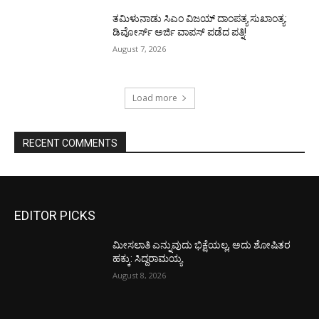
ತಮಿಳುನಾಡು ಸಿಎಂ ವಿಜಯ್‌ ದಾಂಪತ್ಯ ಸುಖಾಂತ್ಯ:
ಡಿವೋರ್ಸ್‌ ಅರ್ಜಿ ವಾಪಸ್‌ ಪಡೆದ ಪತ್ನಿ!
August 7, 2026
Load more
RECENT COMMENTS
EDITOR PICKS
ಮೀಸಲಾತಿ ಎನ್ನುವುದು ಭಿಕ್ಷೆಯಲ್ಲ, ಅದು ಶೋಷಿತರ
ಹಕ್ಕು: ಸಿದ್ದರಾಮಯ್ಯ
August 8, 2026