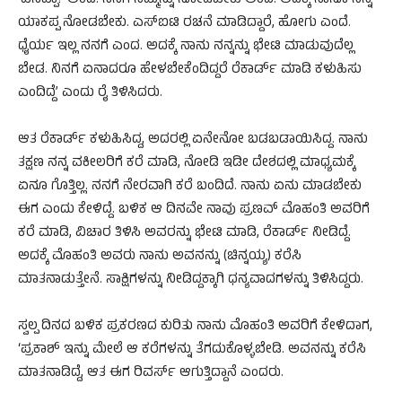
‘ಏನಪ್ಪಾ? ಅಂದೆ. ನನಗೆ ನಿಮ್ಮನ್ನು ನೋಡಬೇಕು ಅಂದ. ಅದಕ್ಕೆ ನಾನೂ ನನ್ನ
ಯಾಕಪ್ಪ ನೋಡಬೇಕು. ಎಸ್​ಐಟಿ ರಚನೆ ಮಾಡಿದ್ದಾರೆ, ಹೋಗು ಎಂದೆ.
ಧೈರ್ಯ ಇಲ್ಲ ನನಗೆ ಎಂದ. ಅದಕ್ಕೆ ನಾನು ನನ್ನನ್ನು ಭೇಟಿ ಮಾಡುವುದೆಲ್ಲ
ಬೇಡ. ನಿನಗೆ ಏನಾದರೂ ಹೇಳಬೇಕೆಂದಿದ್ದರೆ ರೆಕಾರ್ಡ್​ ಮಾಡಿ ಕಳುಹಿಸು
ಎಂದಿದ್ದೆ’ ಎಂದು ರೈ ತಿಳಿಸಿದರು.
ಆತ ರೆಕಾರ್ಡ್​ ಕಳುಹಿಸಿದ್ದ, ಅದರಲ್ಲಿ ಏನೇನೋ ಬಡಬಡಾಯಿಸಿದ್ದ. ನಾನು
ತಕ್ಷಣ ನನ್ನ ವಕೀಲರಿಗೆ ಕರೆ ಮಾಡಿ, ನೋಡಿ ಇಡೀ ದೇಶದಲ್ಲಿ ಮಾಧ್ಯಮಕ್ಕೆ
ಏನೂ ಗೊತ್ತಿಲ್ಲ. ನನಗೆ ನೇರವಾಗಿ ಕರೆ ಬಂದಿದೆ. ನಾನು ಏನು ಮಾಡಬೇಕು
ಈಗ ಎಂದು ಕೇಳಿದ್ದೆ. ಬಳಿಕ ಆ ದಿನವೇ ನಾವು ಪ್ರಣವ್ ಮೊಹಂತಿ ಅವರಿಗೆ
ಕರೆ ಮಾಡಿ, ವಿಚಾರ ತಿಳಿಸಿ ಅವರನ್ನು ಭೇಟಿ ಮಾಡಿ, ರೆಕಾರ್ಡ್​ ನೀಡಿದ್ದೆ.
ಅದಕ್ಕೆ ಮೊಹಂತಿ ಅವರು ನಾನು ಅವನನ್ನು (ಚಿನ್ನಯ್ಯ) ಕರೆಸಿ
ಮಾತನಾಡುತ್ತೇನೆ. ಸಾಕ್ಷಿಗಳನ್ನು ನೀಡಿದ್ದಕ್ಕಾಗಿ ಧನ್ಯವಾದಗಳನ್ನು ತಿಳಿಸಿದ್ದರು.
ಸ್ವಲ್ಪ ದಿನದ ಬಳಿಕ ಪ್ರಕರಣದ ಕುರಿತು ನಾನು ಮೊಹಂತಿ ಅವರಿಗೆ ಕೇಳಿದಾಗ,
‘ಪ್ರಕಾಶ್​ ಇನ್ನು ಮೇಲೆ ಆ ಕರೆಗಳನ್ನು ತೆಗದುಕೊಳ್ಳಬೇಡಿ. ಅವನನ್ನು ಕರೆಸಿ
ಮಾತನಾಡಿದ್ದೆ, ಆತ ಈಗ ರಿವರ್ಸ್​ ಆಗುತ್ತಿದ್ದಾನೆ ಎಂದರು.