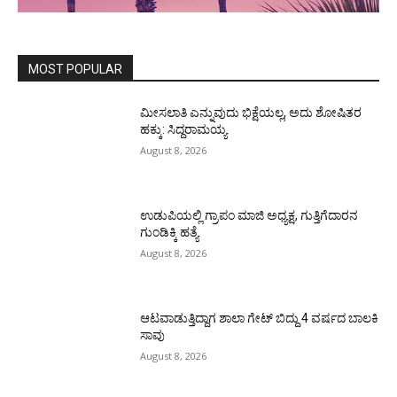
MOST POPULAR
ಮೀಸಲಾತಿ ಎನ್ನುವುದು ಭಿಕ್ಷೆಯಲ್ಲ, ಅದು ಶೋಷಿತರ
ಹಕ್ಕು: ಸಿದ್ದರಾಮಯ್ಯ
August 8, 2026
ಉಡುಪಿಯಲ್ಲಿ ಗ್ರಾಪಂ ಮಾಜಿ ಅಧ್ಯಕ್ಷ, ಗುತ್ತಿಗೆದಾರನ
ಗುಂಡಿಕ್ಕಿ ಹತ್ಯೆ
August 8, 2026
ಆಟವಾಡುತ್ತಿದ್ದಾಗ ಶಾಲಾ ಗೇಟ್‌ ಬಿದ್ದು 4 ವರ್ಷದ ಬಾಲಕಿ
ಸಾವು
August 8, 2026