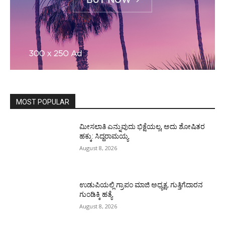
MOST POPULAR
ಮೀಸಲಾತಿ ಎನ್ನುವುದು ಭಿಕ್ಷೆಯಲ್ಲ, ಅದು ಶೋಷಿತರ
ಹಕ್ಕು: ಸಿದ್ದರಾಮಯ್ಯ
August 8, 2026
ಉಡುಪಿಯಲ್ಲಿ ಗ್ರಾಪಂ ಮಾಜಿ ಅಧ್ಯಕ್ಷ, ಗುತ್ತಿಗೆದಾರನ
ಗುಂಡಿಕ್ಕಿ ಹತ್ಯೆ
August 8, 2026