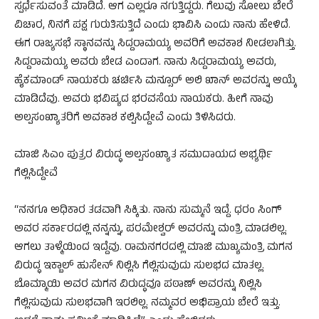
ಸ್ಪರ್ಧೆಸುವಂತೆ ಮಾಡಿದೆ. ಆಗ ಎಲ್ಲರೂ ನಗುತ್ತಿದ್ದರು. ಗೆಲುವು ಸೋಲು ಬೇರೆ
ವಿಚಾರ, ನಿನಗೆ ಪಕ್ಷ ಗುರುತಿಸುತ್ತಿದೆ ಎಂದು ಭಾವಿಸಿ ಎಂದು ನಾನು ಹೇಳಿದೆ.
ಈಗ ರಾಜ್ಯಸಭೆ ಸ್ಥಾನವನ್ನು ಸಿದ್ದರಾಮಯ್ಯ ಅವರಿಗೆ ಅವಕಾಶ ನೀಡಲಾಗಿತ್ತು.
ಸಿದ್ದರಾಮಯ್ಯ ಅವರು ಬೇಡ ಎಂದಾಗ. ನಾನು ಸಿದ್ದರಾಮಯ್ಯ ಅವರು,
ಹೈಕಮಾಂಡ್ ನಾಯಕರು ಚರ್ಚಿಸಿ ಮನ್ಸೂರ್ ಅಲಿ ಖಾನ್ ಅವರನ್ನು ಆಯ್ಕೆ
ಮಾಡಿದೆವು. ಅವರು ಭವಿಷ್ಯದ ಭರವಸೆಯ ನಾಯಕರು. ಹೀಗೆ ನಾವು
ಅಲ್ಪಸಂಖ್ಯಾತರಿಗೆ ಅವಕಾಶ ಕಲ್ಪಿಸಿದ್ದೇವೆ ಎಂದು ತಿಳಿಸಿದರು.
ಮಾಜಿ ಸಿಎಂ ಪುತ್ರರ ವಿರುದ್ಧ ಅಲ್ಪಸಂಖ್ಯಾತ ಸಮುದಾಯದ ಅಭ್ಯರ್ಥಿ
ಗೆಲ್ಲಿಸಿದ್ದೇವೆ
“ನನಗೂ ಅಧಿಕಾರ ತಡವಾಗಿ ಸಿಕ್ಕಿತು. ನಾನು ಸುಮ್ಮನೆ ಇದ್ದೆ. ಧರಂ ಸಿಂಗ್
ಅವರ ಸರ್ಕಾರದಲ್ಲಿ ನನ್ನನ್ನು, ಪರಮೇಶ್ವರ್ ಅವರನ್ನು ಮಂತ್ರಿ ಮಾಡಲಿಲ್ಲ.
ಆಗಲು ತಾಳ್ಮೆಯಿಂದ ಇದ್ದೆವು. ರಾಮನಗರದಲ್ಲಿ ಮಾಜಿ ಮುಖ್ಯಮಂತ್ರಿ ಮಗನ
ವಿರುದ್ಧ ಇಕ್ಬಾಲ್ ಹುಸೇನ್ ನಿಲ್ಲಿಸಿ ಗೆಲ್ಲಿಸುವುದು ಸುಲಭದ ಮಾತಲ್ಲ.
ಬೊಮ್ಮಾಯಿ ಅವರ ಮಗನ ವಿರುದ್ಧವೂ ಪಠಾಣ್ ಅವರನ್ನು ನಿಲ್ಲಿಸಿ
ಗೆಲ್ಲಿಸುವುದು ಸುಲಭವಾಗಿ ಇರಲಿಲ್ಲ. ನಮ್ಮವರ ಅಭಿಪ್ರಾಯ ಬೇರೆ ಇತ್ತು.