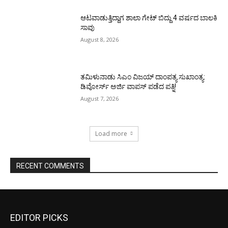
ಆಟವಾಡುತ್ತಿದ್ದಾಗ ಶಾಲಾ ಗೇಟ್‌ ಬಿದ್ದು 4 ವರ್ಷದ ಬಾಲಕಿ
ಸಾವು
August 8, 2026
ತಮಿಳುನಾಡು ಸಿಎಂ ವಿಜಯ್‌ ದಾಂಪತ್ಯ ಸುಖಾಂತ್ಯ:
ಡಿವೋರ್ಸ್‌ ಅರ್ಜಿ ವಾಪಸ್‌ ಪಡೆದ ಪತ್ನಿ!
August 7, 2026
Load more
RECENT COMMENTS
EDITOR PICKS