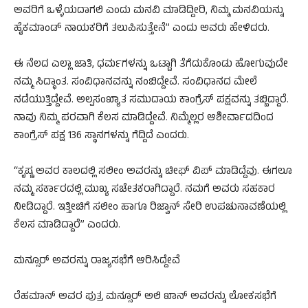
ಅವರಿಗೆ ಒಳ್ಳೆಯದಾಗಲಿ ಎಂದು ಮನವಿ ಮಾಡಿದ್ದೀರಿ, ನಿಮ್ಮ ಮನವಿಯನ್ನು
ಹೈಕಮಾಂಡ್ ನಾಯಕರಿಗೆ ತಲುಪಿಸುತ್ತೇನೆ” ಎಂದು ಅವರು ಹೇಳಿದರು.
ಈ ನೆಲದ ಎಲ್ಲಾ ಜಾತಿ, ಧರ್ಮಗಳನ್ನು ಒಟ್ಟಾಗಿ ತೆಗೆದುಕೊಂಡು ಹೋಗುವುದೇ
ನಮ್ಮ ಸಿದ್ಧಾಂತ. ಸಂವಿಧಾನವನ್ನು ನಂಬಿದ್ದೇವೆ. ಸಂವಿಧಾನದ ಮೇಲೆ
ನಡೆಯುತ್ತಿದ್ದೇವೆ. ಅಲ್ಪಸಂಖ್ಯಾತ ಸಮುದಾಯ ಕಾಂಗ್ರೆಸ್ ಪಕ್ಷವನ್ನು ತಬ್ಬಿದ್ದಾರೆ.‌
ನಾವು ನಿಮ್ಮ ಪರವಾಗಿ ಕೆಲಸ ಮಾಡಿದ್ದೇವೆ. ನಿಮ್ಮೆಲ್ಲರ ಆಶೀರ್ವಾದದಿಂದ
ಕಾಂಗ್ರೆಸ್ ಪಕ್ಷ 136 ಸ್ಥಾನಗಳನ್ನು ಗೆದ್ದಿದೆ ಎಂದರು.
“ಕೃಷ್ಣ ಅವರ ಕಾಲದಲ್ಲಿ ಸಲೀಂ ಅವರನ್ನು ಚೀಫ್ ವಿಪ್ ಮಾಡಿದ್ದೆವು. ಈಗಲೂ
ನಮ್ಮ ಸರ್ಕಾರದಲ್ಲಿ ಮುಖ್ಯ ಸಚೇತಕರಾಗಿದ್ದಾರೆ. ನಮಗೆ ಅವರು ಸಹಕಾರ
ನೀಡಿದ್ದಾರೆ. ಇತ್ತೀಚಿಗೆ ಸಲೀಂ ಹಾಗೂ ರಿಜ್ವಾನ್ ಸೇರಿ ಉಪಚುನಾವಣೆಯಲ್ಲಿ
ಕೆಲಸ ಮಾಡಿದ್ದಾರೆ” ಎಂದರು.
ಮನ್ಸೂರ್ ಅವರನ್ನು ರಾಜ್ಯಸಭೆಗೆ ಆರಿಸಿದ್ದೇವೆ
ರೆಹಮಾನ್ ಅವರ ಪುತ್ರ ಮನ್ಸೂರ್ ಅಲಿ ಖಾನ್ ಅವರನ್ನು ಲೋಕಸಭೆಗೆ