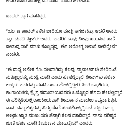
ಆದರೆ ನಾನು ಸಮೀಕ್ಷೆ ಮಾಡಿಸಿದೆ” ಎಂದು ಹೇಳಿದರು.
ಖಾದರ್ ತ್ಯಾಗ ಮಾಡಿದ್ದರು
“ಯು. ಟಿ ಖಾದರ್ ಕಳೆದ ಬಾರಿಯೇ ಮಂತ್ರಿ ಆಗಬೇಕಿತ್ತು. ಆದರೆ ಅವರು
ತ್ಯಾಗ ಮಾಡಿ, ಸ್ಪೀಕರ್ ಆದರು. ಅವರಿಗೆ ನಾವು ನೀವು ಬಯಸಿದ ಖಾತೆ
ನೀಡುವುದಾಗಿ ಮಾತು ಕೊಟ್ಟಿದ್ದವು. ಈಗ ಆರೋಗ್ಯ ಇಲಾಖೆ ನೀಡಿದ್ದೇವೆ”
ಎಂದರು.
“ಈ ಮಧ್ಯೆ ಅನೇಕ ಗೊಂದಲವಾಗಿದ್ದು, ಕೆಲವು ಸ್ವಾಮೀಜಿಗಳು ಸೇರಿದಂತೆ
ಮತ್ತೊಬ್ಬರನ್ನು ಮಂತ್ರಿ ಮಾಡಿ ಎಂದು ಹೇಳುತ್ತಿದ್ದಾರೆ. ನೀವುಗಳು ಸಲೀಂ
ಅಹ್ಮದ್ ಅವರನ್ನು ಮಾಡಿ ಎಂದು ಹೇಳುತ್ತಿದ್ದೀರಿ. ಹೀಗೆ ಒಕ್ಕಲಿಗರು,
ಲಿಂಗಾಯತರು, ಕ್ರೈಸ್ತ ಸಮುದಾಯದವರು ಒಬ್ಬೊಬ್ಬರ ಹೆಸರು ಹೇಳುತ್ತಿದ್ದಾರೆ.
ಈ ಪರಿಸ್ಥಿತಿಯಲ್ಲಿ ರಾಜಕೀಯವಾಗಿ ತೀರ್ಮಾನ ಮಾಡಲು ಕಷ್ಟವಾಗುತ್ತದೆ.
ನಾನು ನಮ್ಮ ಕಷ್ಟವನ್ನು ನಿಮ್ಮ ಜೊತೆ ಹಂಚಿಕೊಳ್ಳುತ್ತಿರುವೆ. ಪಕ್ಷದ ಎಲ್ಲಾ
ಅಲ್ಪಸಂಖ್ಯಾತ ಮುಖಂಡರು ಚೆನ್ನಾಗಿ ಕೆಲಸ ಮಾಡಿದ್ದಾರೆ. ನಾನು ವರಿಷ್ಟರ
ಜೊತೆ ಚರ್ಚೆ ಮಾಡಿ ತೀರ್ಮಾನ ಮಾಡುತ್ತೇವೆ” ಎಂದರು.