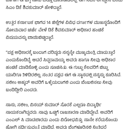
ಹಾಗಾಗಿ ಈ ಬಗ್ಗೆ ನಾನು ಎಲ್ಲೂ ಮಾತನಾಡಲಿಲ್ಲ. ಈಗ ಸಿಎಂ ಆಗಿದ್ದೇನೆ ಎಂದು
ಸಿಎಂ ಡಿಕೆ ಶಿವಕುಮಾರ್ ಹೇಳಿದ್ದಾರೆ.
ಉತ್ತರ ಕರ್ನಾಟಕ ಭಾಗದ 14 ಜಿಲ್ಲೆಗಳ ವಿವಿಧ ದರ್ಗಾಗಳ ಮುಖಸ್ಥರೊಂದಿಗೆ
ಸೋಮವಾರ ಚರ್ಚೆ ವೇಳೆ ಡಿಕೆ ಶಿವಕುಮಾರ್ ಅಧಿಕಾರ ಹಂಚಿಕೆ
ವಿಷಯವನ್ನು ಬಾಯಿಬಿಟ್ಟಿದ್ದಾರೆ.
“ಪಕ್ಷ ಅಧಿಕಾರಕ್ಕೆ ಬಂದಾಗ ವರಿಷ್ಠರು ನನ್ನನ್ನೇ ಮುಖ್ಯಮಂತ್ರಿ ಮಾಡುತ್ತಾರೆ
ಎಂದುಕೊಂಡಿದ್ದೆ. ಆದರೆ ಸಿದ್ದರಾಮಯ್ಯ ಅವರು ಹಾಗೂ ನೀವು ಅಧಿಕಾರ
ಹಂಚಿಕೆ ಮಾಡಿಕೊಳ್ಳಿ ಎಂದು ಸೂಚಿಸಿತು. ಈ ಗುಟ್ಟು ಕೆಲವರಿಗೆ ಬಿಟ್ಟು
ಯಾರಿಗೂ ತಿಳಿದಿರಲಿಲ್ಲ. ನಂತರ ಪಕ್ಷದ ಈಗ ಈ ಸ್ಥಾನದಲ್ಲಿ ನನ್ನನ್ನು ಕೂರಿಸಿದೆ.
ಸಲೀಂ ಅಹ್ಮದ್ ಅವರಿಗೆ ಒಳ್ಳೆಯದಾಗಲಿ ಎಂದು ಬೆಂಬಲಿಸಲು ನೀವು
ಬಂದಿದ್ದೀರಿ ಎಂದರು.
ನಾನು, ಸಲೀಂ, ವಿನಯ್ ಕುಮಾರ್ ಸೊರಕೆ ಎಲ್ಲರೂ ವಿದ್ಯಾರ್ಥಿ
ನಾಯಕರಾಗಿದ್ದವರು. ನಾವು ಒಟ್ಟಿಗೆ ರಾಜಕಾರಣ ಮಾಡಿದ್ದೇವೆ. ಅವರಿಗೆ
ಎಂಎಲ್ ಸಿ ಮಾಡಬಾರದು ಎಂದು ವಿರೋಧವಿತ್ತು. ನಾನೇ ಕರೆದುಕೊಂಡು
ಹೋಗಿ ಸ್ಪರ್ಧಿಸುವಂತೆ ಮಾಡಿದೆ. ಅವರು ಬೆಂಗಳೂರಿನಲ್ಲಿ ನಿಂತಿದ್ದರೆ