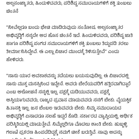
ಅಲ್ಪಸಂಖ್ಯಾತರು, ಹಿಂದುಳಿದವರು, ಪರಿಶಿಷ್ಟ ಸಮುದಾಯಗಳಿಗೆ ಶಕ್ತಿ ತುಂಬಲು
ಚಿಂತನೆ
“ನೀವೆಲ್ಲರೂ ಬಂದು ಭೇಟಿ ಮಾಡಿರುವುದು ಸಂತೋಷ. ಅಲ್ಪಸಂಖ್ಯಾತರ
ಅಭಿವೃದ್ಧಿಗೆ ನನ್ನದೇ ಆದ ಹೊಸ ಚಿಂತನೆ ಇದೆ. ಹಿಂದುಳಿದವರು, ಪರಿಶಿಷ್ಟ ಜಾತಿ
ಹಾಗೂ ಪರಿಶಿಷ್ಟ ಪಂಗಡ ಸಮುದಾಯಗಳಿಗೆ ಶಕ್ತಿ ತುಂಬಲು ತಿದ್ದುಪಡಿ ತರಲು
ತೀರ್ಮಾನಿಸಿದ್ದೇವೆ. ಈ ಎಲ್ಲಾ ವಿಚಾರ ಮುಂದಕ್ಕೆ ತಿಳಿಸುತ್ತೇವೆ” ಎಂದು
ಹೇಳಿದರು.
“ನಾನು ಯಾರ ಅವಕಾಶವನ್ನು ತಡೆಯಲು ಬಯಸುವುದಿಲ್ಲ. ಈ ವಿಚಾರದಲ್ಲಿ
ನಾನು ಮುಕ್ತ ಮನಸ್ಸಿನಿಂದ ಇದ್ದೇನೆ. ಅವರು ಬೇರೆಯವರಿಗೆ ಹತ್ತಿರವಾಗಿದ್ದಾರೆ
ಎಂಬ ಆಲೋಚನೆ ನನ್ನಲ್ಲಿ ಇಲ್ಲ. ಪಕ್ಷಕ್ಕೆ ದುಡಿಯುವವರು, ಪಕ್ಷಕ್ಕೆ
ಆಸ್ತಿಯಾಗುವವರು, ರಾಜ್ಯದ ಪ್ರವಾಸ ಮಾಡುವವರು ನನಗೆ ಬೇಕು. ವೈಯಕ್ತಿಕ
ಹಿತಾಸಕ್ತಿ ಇಲ್ಲ. ಜನ ಬೆಂಬಲ ಇರುವವರು ಬೇಕು. ನಿಮ್ಮ ಸಮುದಾಯದ
ಅಭಿವೃದ್ಧಿಗೆ ಏನಾದರೂ ಸಲಹೆ ಇದ್ದರೆ ಕೊಡಿ. ಸರ್ಕಾರದ ವ್ಯಾಪ್ತಿಯಲ್ಲಿ, ಆರ್ಥಿಕ
ಪರಿಸ್ಥಿತಿಯಲ್ಲಿ ಮಾಡುತ್ತೇವೆ. ನಿಮ್ಮೆಲ್ಲರಿಗೂ ಮೊದಲು ಶಾಂತಿ ಬೇಕು. ಹುಬ್ಬಳ್ಳಿ
ಗಲಾಟೆ ಪ್ರಕರಣ ಹಿಂಪಡೆದಿದ್ದಕ್ಕೆ ನಮಗೆ ಟೀಕೆ ಬರುತ್ತಿವೆ. ನಾವು ಅದನ್ನು