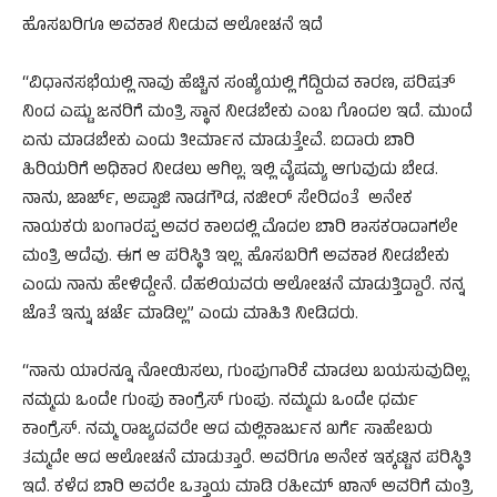
ಹೊಸಬರಿಗೂ ಅವಕಾಶ ನೀಡುವ ಆಲೋಚನೆ ಇದೆ
“ವಿಧಾನಸಭೆಯಲ್ಲಿ ನಾವು ಹೆಚ್ಚಿನ ಸಂಖ್ಯೆಯಲ್ಲಿ ಗೆದ್ದಿರುವ ಕಾರಣ, ಪರಿಷತ್
ನಿಂದ ಎಷ್ಟು ಜನರಿಗೆ ಮಂತ್ರಿ ಸ್ಥಾನ ನೀಡಬೇಕು ಎಂಬ ಗೊಂದಲ ಇದೆ. ಮುಂದೆ
ಏನು ಮಾಡಬೇಕು ಎಂದು ತೀರ್ಮಾನ ಮಾಡುತ್ತೇವೆ. ಐದಾರು ಬಾರಿ
ಹಿರಿಯರಿಗೆ ಅಧಿಕಾರ ನೀಡಲು ಆಗಿಲ್ಲ. ಇಲ್ಲಿ ವೈಷಮ್ಯ ಆಗುವುದು ಬೇಡ.
ನಾನು, ಜಾರ್ಜ್, ಅಪ್ಪಾಜಿ ನಾಡಗೌಡ, ನಜೀರ್ ಸೇರಿದಂತೆ ಅನೇಕ
ನಾಯಕರು ಬಂಗಾರಪ್ಪ ಅವರ ಕಾಲದಲ್ಲಿ ಮೊದಲ ಬಾರಿ ಶಾಸಕರಾದಾಗಲೇ
ಮಂತ್ರಿ ಆದೆವು. ಈಗ ಆ ಪರಿಸ್ಥಿತಿ ಇಲ್ಲ. ಹೊಸಬರಿಗೆ ಅವಕಾಶ ನೀಡಬೇಕು
ಎಂದು ನಾನು ಹೇಳಿದ್ದೇನೆ. ದೆಹಲಿಯವರು ಆಲೋಚನೆ ಮಾಡುತ್ತಿದ್ದಾರೆ. ನನ್ನ
ಜೊತೆ ಇನ್ನು ಚರ್ಚೆ ಮಾಡಿಲ್ಲ” ಎಂದು ಮಾಹಿತಿ ನೀಡಿದರು.
“ನಾನು ಯಾರನ್ನೂ ನೋಯಿಸಲು, ಗುಂಪುಗಾರಿಕೆ ಮಾಡಲು ಬಯಸುವುದಿಲ್ಲ.
ನಮ್ಮದು ಒಂದೇ ಗುಂಪು ಕಾಂಗ್ರೆಸ್ ಗುಂಪು. ನಮ್ಮದು ಒಂದೇ ಧರ್ಮ
ಕಾಂಗ್ರೆಸ್. ನಮ್ಮ ರಾಜ್ಯದವರೇ ಆದ ಮಲ್ಲಿಕಾರ್ಜುನ ಖರ್ಗೆ ಸಾಹೇಬರು
ತಮ್ಮದೇ ಆದ ಆಲೋಚನೆ ಮಾಡುತ್ತಾರೆ. ಅವರಿಗೂ ಅನೇಕ ಇಕ್ಕಟ್ಟಿನ ಪರಿಸ್ಥಿತಿ
ಇದೆ. ಕಳೆದ ಬಾರಿ ಅವರೇ ಒತ್ತಾಯ ಮಾಡಿ ರಹೀಮ್ ಖಾನ್ ಅವರಿಗೆ ಮಂತ್ರಿ