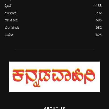
ಕ್ರೀಡೆ
1138
ಅಪರಾಧ
792
ರಾಜಕೀಯ
686
ಬೆಂಗಳೂರು
682
ವಿದೇಶ
625
ABOUT US