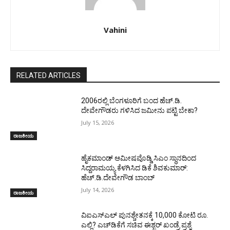
Vahini
RELATED ARTICLES
2006ರಲ್ಲಿ ಬೆಂಗಳೂರಿಗೆ ಬಂದ ಹೆಚ್.ಡಿ.
ದೇವೇಗೌಡರು ಗಳಿಸಿದ ಜಮೀನು ಪಟ್ಟಿ ಬೇಕಾ?
July 15, 2026
ರಾಜಕೀಯ
ಹೈಕಮಾಂಡ್ ಆಮೀಷವೊಡ್ಡಿ ಸಿಎಂ ಸ್ಥಾನದಿಂದ
ಸಿದ್ದರಾಮಯ್ಯ ಕೆಳಗಿಸಿದ ಡಿಕೆ ಶಿವಕುಮಾರ್:
ಹೆಚ್.ಡಿ.ದೇವೇಗೌಡ ಬಾಂಬ್
July 14, 2026
ರಾಜಕೀಯ
ವಿಐಎಸ್ಎಲ್ ಪುನಶ್ಚೇತನಕ್ಕೆ 10,000 ಕೋಟಿ ರೂ.
ಎಲ್ಲಿ? ಎಚ್‌ಡಿಕೆಗೆ ಸಚಿವ ಈಶ್ಖರ್‌ ಖಂಡ್ರೆ ಪ್ರಶ್ನೆ