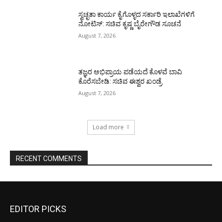
ಸ್ವಚ್ಛತಾ ಕಾರ್ಯ ಕೈಗೊಳ್ಳದ ಸರ್ಕಾರಿ ಇಲಾಖೆಗಳಿಗೆ
ನೋಟಿಸ್: ಸಚಿವ ಕೃಷ್ಣ ಬೈರೇಗೌಡ ಸೂಚನೆ
August 7, 2026
ತಜ್ಞರ ಅಭಿಪ್ರಾಯ ಪಡೆಯದೆ ಕೊಳವೆ ಬಾವಿ
ಕೊರೆಸಬೇಡಿ: ಸಚಿವ ಈಶ್ವರ ಖಂಡ್ರೆ
August 7, 2026
Load more
RECENT COMMENTS
EDITOR PICKS