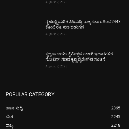
August 7, 2026
ಗೃಹಲಕ್ಷ್ಮಿಯರಿಗೆ ಸಿಹಿಸುದ್ದಿ: ರಾಜ್ಯ ಸರ್ಕಾರದಿಂದ 2443
ಕೋಟಿ ರೂ. ಹಣ ಬಿಡುಗಡೆ
August 7, 2026
ಸ್ವಚ್ಛತಾ ಕಾರ್ಯ ಕೈಗೊಳ್ಳದ ಸರ್ಕಾರಿ ಇಲಾಖೆಗಳಿಗೆ
ನೋಟಿಸ್: ಸಚಿವ ಕೃಷ್ಣ ಬೈರೇಗೌಡ ಸೂಚನೆ
August 7, 2026
POPULAR CATEGORY
ತಾಜಾ ಸುದ್ದಿ
2865
ದೇಶ
2245
ರಾಜ್ಯ
2218