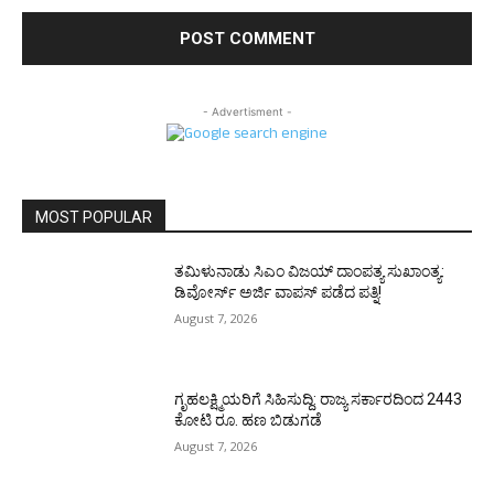
- Advertisment -
MOST POPULAR
ತಮಿಳುನಾಡು ಸಿಎಂ ವಿಜಯ್‌ ದಾಂಪತ್ಯ ಸುಖಾಂತ್ಯ:
ಡಿವೋರ್ಸ್‌ ಅರ್ಜಿ ವಾಪಸ್‌ ಪಡೆದ ಪತ್ನಿ!
August 7, 2026
ಗೃಹಲಕ್ಷ್ಮಿಯರಿಗೆ ಸಿಹಿಸುದ್ದಿ: ರಾಜ್ಯ ಸರ್ಕಾರದಿಂದ 2443
ಕೋಟಿ ರೂ. ಹಣ ಬಿಡುಗಡೆ
August 7, 2026