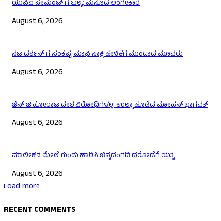
ಯುಪಿಐ ಪೇಮೆಂಟ್ ಗೆ ಶುಲ್ಕ: ಮಸೂದೆ ಅಂಗೀಕಾರ
August 6, 2026
ನಟ ದರ್ಶನ್ ಗೆ ಸಂಕಷ್ಟ: ಮಾಫಿ ಸಾಕ್ಷಿ ಹೇಳಿಕೆಗೆ ಮುಂದಾದ ಮೂವರು
August 6, 2026
ಜೆನ್ ಜಿ ಹೋರಾಟ ದೇಶ ವಿರೋಧಿಗಳಲ್ಲ: ಉಲ್ಟಾ ಹೊಡೆದ ಮೋಹನ್ ಭಾಗವತ್
August 6, 2026
ಮಾಲೀಕನ ಮೇಲೆ ಗುಂಡು ಹಾರಿಸಿ ಚಿನ್ನದಂಗಡಿ ದರೋಡೆಗೆ ಯತ್ನ
August 6, 2026
Load more
RECENT COMMENTS