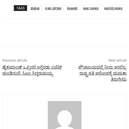
TAGS
dubai
iran strike
kuwait
war news
world news
Previous article
Next article
ಹೈಕಮಾಂಡ್ ಒಪ್ಪಿದರೆ ಇನ್ನೆರಡು ಬಜೆಟ್
ಶೌಚಾಲಯದಲ್ಲಿ ನೀರು ಇರಲಿಲ್ಲ:
ಮಂಡಿಸುವೆ: ಸಿಎಂ ಸಿದ್ದರಾಮಯ್ಯ
ರಾಷ್ಟ್ರಪತಿ ಆರೋಪಕ್ಕೆ ಮಮತಾ
ತಿರುಗೇಟು