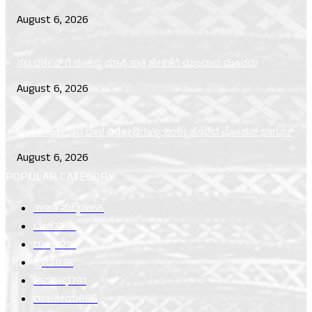
August 6, 2026
ನಟ ದರ್ಶನ್ ಗೆ ಸಂಕಷ್ಟ: ಮಾಫಿ ಸಾಕ್ಷಿ ಹೇಳಿಕೆಗೆ ಮುಂದಾದ ಮೂವರು
August 6, 2026
ಜೆನ್ ಜಿ ಹೋರಾಟ ದೇಶ ವಿರೋಧಿಗಳಲ್ಲ: ಉಲ್ಟಾ ಹೊಡೆದ ಮೋಹನ್ ಭಾಗವತ್
August 6, 2026
POPULAR CATEGORY
ತಾಜಾ ಸುದ್ದಿ
2865
ದೇಶ
2245
ರಾಜ್ಯ
2216
ಕ್ರೀಡೆ
1138
ಅಪರಾಧ
791
ರಾಜಕೀಯ
686