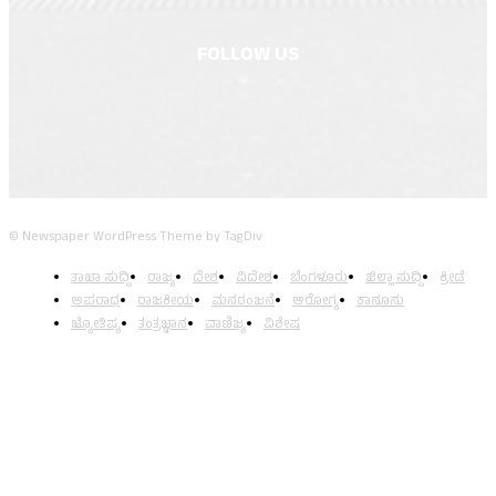
FOLLOW US
© Newspaper WordPress Theme by TagDiv
ತಾಜಾ ಸುದ್ದಿ
ರಾಜ್ಯ
ದೇಶ
ವಿದೇಶ
ಬೆಂಗಳೂರು
ಜಿಲ್ಲಾ ಸುದ್ದಿ
ಕ್ರೀಡೆ
ಅಪರಾಧ
ರಾಜಕೀಯ
ಮನರಂಜನೆ
ಆರೋಗ್ಯ
ಕಾನೂನು
ಜ್ಯೋತಿಷ್ಯ
ತಂತ್ರಜ್ಞಾನ
ವಾಣಿಜ್ಯ
ವಿಶೇಷ