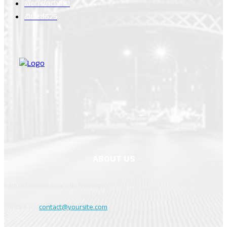
ಬೆಂಗಳೂರು
681
ವಿದೇಶ
625
ABOUT US
Kannadavahini kannada Newpaper
Contact us:
contact@yoursite.com