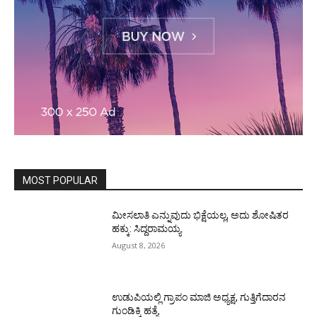
MOST POPULAR
ಮೀಸಲಾತಿ ಎನ್ನುವುದು ಭಿಕ್ಷೆಯಲ್ಲ, ಅದು ಶೋಷಿತರ
ಹಕ್ಕು: ಸಿದ್ದರಾಮಯ್ಯ
August 8, 2026
ಉಡುಪಿಯಲ್ಲಿ ಗ್ರಾಪಂ ಮಾಜಿ ಅಧ್ಯಕ್ಷ, ಗುತ್ತಿಗೆದಾರನ
ಗುಂಡಿಕ್ಕಿ ಹತ್ಯೆ