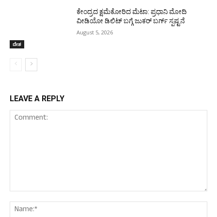
ಕೇಂದ್ರದ ಕ್ಷಮೆಕೋರಿದ ಮೆಟಾ: ಪ್ರಧಾನಿ ಮೋದಿ
ವೀಡಿಯೋ ಡಿಲಿಟ್ ಬಗ್ಗೆ ಜುಕರ್ ಬರ್ಗ್ ಸ್ಪಷ್ಟನೆ
August 5, 2026
ದೇಶ
LEAVE A REPLY
Comment:
Nam