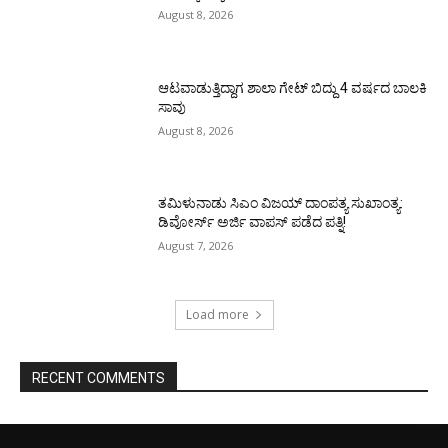
August 8, 2026
ಆಟವಾಡುತ್ತಿದ್ದಾಗ ಶಾಲಾ ಗೇಟ್‌ ಬಿದ್ದು 4 ವರ್ಷದ ಬಾಲಕಿ
ಸಾವು
August 8, 2026
ತಮಿಳುನಾಡು ಸಿಎಂ ವಿಜಯ್‌ ದಾಂಪತ್ಯ ಸುಖಾಂತ್ಯ:
ಡಿವೋರ್ಸ್‌ ಅರ್ಜಿ ವಾಪಸ್‌ ಪಡೆದ ಪತ್ನಿ!
August 7, 2026
Load more
RECENT COMMENTS