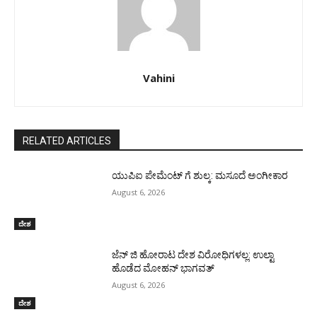
Vahini
RELATED ARTICLES
ಯುಪಿಐ ಪೇಮೆಂಟ್ ಗೆ ಶುಲ್ಕ: ಮಸೂದೆ ಅಂಗೀಕಾರ
August 6, 2026
ದೇಶ
ಜೆನ್ ಜಿ ಹೋರಾಟ ದೇಶ ವಿರೋಧಿಗಳಲ್ಲ: ಉಲ್ಟಾ
ಹೊಡೆದ ಮೋಹನ್ ಭಾಗವತ್
August 6, 2026
ದೇಶ