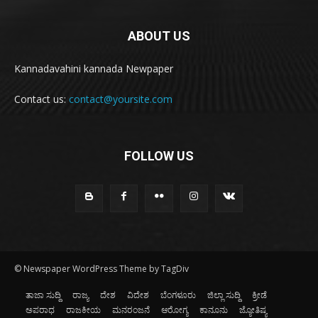
ABOUT US
Kannadavahini kannada Newpaper
Contact us:
contact@yoursite.com
FOLLOW US
© Newspaper WordPress Theme by TagDiv
ತಾಜಾ ಸುದ್ದಿ
ರಾಜ್ಯ
ದೇಶ
ವಿದೇಶ
ಬೆಂಗಳೂರು
ಜಿಲ್ಲಾ ಸುದ್ದಿ
ಕ್ರೀಡೆ
ಅಪರಾಧ
ರಾಜಕೀಯ
ಮನರಂಜನೆ
ಆರೋಗ್ಯ
ಕಾನೂನು
ಜ್ಯೋತಿಷ್ಯ