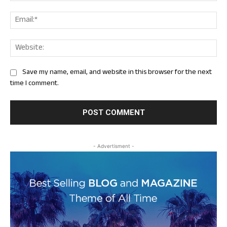
Ema
Web
Save my name, email, and website in this browser for the next
time I comment.
- Advertisment -