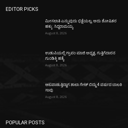
EDITOR PICKS
ಮೀಸಲಾತಿ ಎನ್ನುವುದು ಭಿಕ್ಷೆಯಲ್ಲ, ಅದು ಶೋಷಿತರ
ಹಕ್ಕು: ಸಿದ್ದರಾಮಯ್ಯ
August 8, 2026
ಉಡುಪಿಯಲ್ಲಿ ಗ್ರಾಪಂ ಮಾಜಿ ಅಧ್ಯಕ್ಷ, ಗುತ್ತಿಗೆದಾರನ
ಗುಂಡಿಕ್ಕಿ ಹತ್ಯೆ
August 8, 2026
ಆಟವಾಡುತ್ತಿದ್ದಾಗ ಶಾಲಾ ಗೇಟ್‌ ಬಿದ್ದು 4 ವರ್ಷದ ಬಾಲಕಿ
ಸಾವು
August 8, 2026
POPULAR POSTS