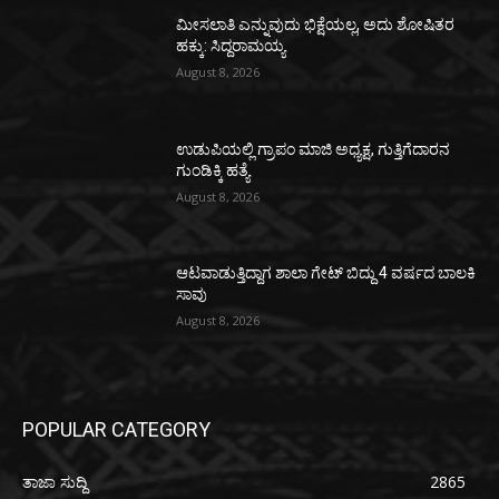
ಮೀಸಲಾತಿ ಎನ್ನುವುದು ಭಿಕ್ಷೆಯಲ್ಲ, ಅದು ಶೋಷಿತರ
ಹಕ್ಕು: ಸಿದ್ದರಾಮಯ್ಯ
August 8, 2026
ಉಡುಪಿಯಲ್ಲಿ ಗ್ರಾಪಂ ಮಾಜಿ ಅಧ್ಯಕ್ಷ, ಗುತ್ತಿಗೆದಾರನ
ಗುಂಡಿಕ್ಕಿ ಹತ್ಯೆ
August 8, 2026
ಆಟವಾಡುತ್ತಿದ್ದಾಗ ಶಾಲಾ ಗೇಟ್‌ ಬಿದ್ದು 4 ವರ್ಷದ ಬಾಲಕಿ
ಸಾವು
August 8, 2026
POPULAR CATEGORY
ತಾಜಾ ಸುದ್ದಿ
2865