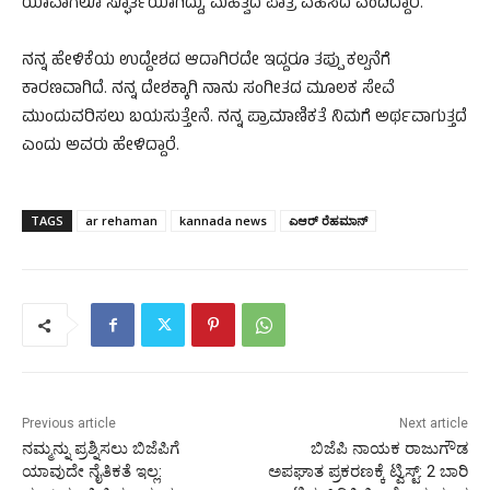
ಯಾವಾಗಲೂ ಸ್ಫೂರ್ತಿಯಾಗಿದ್ದು, ಮಹತ್ವದ ಪಾತ್ರ ವಹಿಸಿದೆ ಎಂದಿದ್ದಾರೆ.
ನನ್ನ ಹೇಳಿಕೆಯ ಉದ್ದೇಶದ ಆದಾಗಿರದೇ ಇದ್ದರೂ ತಪ್ಪು ಕಲ್ಪನೆಗೆ
ಕಾರಣವಾಗಿದೆ. ನನ್ನ ದೇಶಕ್ಕಾಗಿ ನಾನು ಸಂಗೀತದ ಮೂಲಕ ಸೇವೆ
ಮುಂದುವರಿಸಲು ಬಯಸುತ್ತೇನೆ. ನನ್ನ ಪ್ರಾಮಾಣಿಕತೆ ನಿಮಗೆ ಅರ್ಥವಾಗುತ್ತದೆ
ಎಂದು ಅವರು ಹೇಳಿದ್ದಾರೆ.
TAGS
ar rehaman
kannada news
ಎಆರ್‌ ರೆಹಮಾನ್‌
Previous article
Next article
ನಮ್ಮನ್ನು ಪ್ರಶ್ನಿಸಲು ಬಿಜೆಪಿಗೆ
ಬಿಜೆಪಿ ನಾಯಕ ರಾಜುಗೌಡ
ಯಾವುದೇ ನೈತಿಕತೆ ಇಲ್ಲ:
ಅಪಘಾತ ಪ್ರಕರಣಕ್ಕೆ ಟ್ವಿಸ್ಟ್:‌ 2 ಬಾರಿ