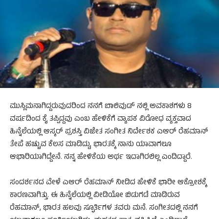
ಮುಸ್ಲಿಮನಾಗಿದ್ದರುವುದರಿಂದ ನನಗೆ ಬಾಲಿವುಡ್‌ ನಲ್ಲಿ ಅವಕಾಶಗಳು 8
ವರ್ಷದಿಂದ ಕೈ ತಪ್ಪಿದ್ದವು ಎಂಬ ಹೇಳಿಕೆಗೆ ವ್ಯಾಪಕ ವಿರೋಧ ವ್ಯಕ್ತವಾದ
ಹಿನ್ನೆಲೆಯಲ್ಲಿ ಆಸ್ಕರ್‌ ಪ್ರಶಸ್ತಿ ವಿಜೇತ ಸಂಗೀತ ನಿರ್ದೇಶಕ ಎಆರ್‌ ರೆಹಮಾನ್‌
ತೇಪೆ ಹಚ್ಚುವ ಕೆಲಸ ಮಾಡಿದ್ದು, ಭಾರತಕ್ಕೆ ನಾನು ಯಾವಾಗಲೂ
ಆಭಾರಿಯಾಗಿದ್ದೇನೆ. ನನ್ನ ಹೇಳಿಕೆಯ ಅರ್ಥ ಇದಾಗಿರಲಿಲ್ಲ ಎಂದಿದ್ದಾರೆ.
ಸಂದರ್ಶನದ ವೇಳೆ ಎಆರ್‌ ರೆಹಮಾನ್‌ ನೀಡಿದ ಹೇಳಿಕೆ ಭಾರೀ ಆಕ್ರೋಶಕ್ಕೆ
ಕಾರಣವಾಗಿತ್ತು. ಈ ಹಿನ್ನೆಲೆಯಲ್ಲಿ ವೀಡಿಯೋ ಬಿಡುಗಡೆ ಮಾಡಿರುವ
ರೆಹಮಾನ್‌, ಭಾರತ ಹಲವು ಸ್ಫೂರ್ತಿಗಳ ತವರು ಮನೆ. ಸಂಗೀತದಲ್ಲಿ ನನಗೆ