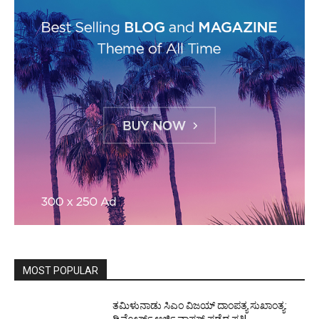
MOST POPULAR
ತಮಿಳುನಾಡು ಸಿಎಂ ವಿಜಯ್‌ ದಾಂಪತ್ಯ ಸುಖಾಂತ್ಯ: