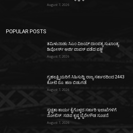
August 7, 2026
POPULAR POSTS
ತಮಿಳುನಾಡು ಸಿಎಂ ವಿಜಯ್‌ ದಾಂಪತ್ಯ ಸುಖಾಂತ್ಯ:
ಡಿವೋರ್ಸ್‌ ಅರ್ಜಿ ವಾಪಸ್‌ ಪಡೆದ ಪತ್ನಿ!
August 7, 2026
ಗೃಹಲಕ್ಷ್ಮಿಯರಿಗೆ ಸಿಹಿಸುದ್ದಿ: ರಾಜ್ಯ ಸರ್ಕಾರದಿಂದ 2443
ಕೋಟಿ ರೂ. ಹಣ ಬಿಡುಗಡೆ
August 7, 2026
ಸ್ವಚ್ಛತಾ ಕಾರ್ಯ ಕೈಗೊಳ್ಳದ ಸರ್ಕಾರಿ ಇಲಾಖೆಗಳಿಗೆ
ನೋಟಿಸ್: ಸಚಿವ ಕೃಷ್ಣ ಬೈರೇಗೌಡ ಸೂಚನೆ
August 7, 2026