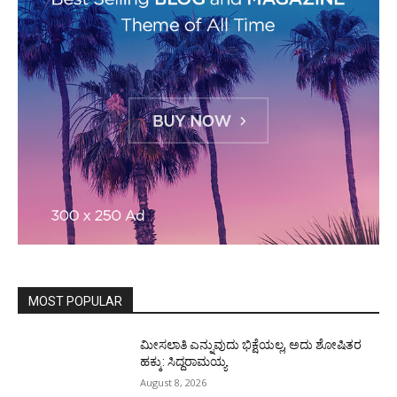
MOST POPULAR
ಮೀಸಲಾತಿ ಎನ್ನುವುದು ಭಿಕ್ಷೆಯಲ್ಲ, ಅದು ಶೋಷಿತರ
ಹಕ್ಕು: ಸಿದ್ದರಾಮಯ್ಯ
August 8, 2026