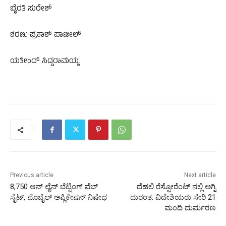
ಬೈರತಿ ಸುರೇಶ್‌
ಶರಣು ಪ್ರಕಾಶ್‌ ಪಾಟೀಲ್‌
ಯತೀಂದ್‌ ಸಿದ್ದರಾಮಯ್ಯ
Previous article
Next article
8,750 ಆನ್​ ಲೈನ್ ಬೆಟ್ಟಿಂಗ್ ವೆಬ್ ​
ದೆಹಲಿ ರೆಸ್ಟೋರೆಂಟ್‌ ನಲ್ಲಿ ಅಗ್ನಿ
ಸೈಟ್, ಮೊಬೈಲ್ ಅಪ್ಲಿಕೇಷನ್ ನಿಷೇಧ
ದುರಂತ: ವಿದೇಶಿಯರು ಸೇರಿ 21
ಮಂದಿ ದುರ್ಮರಣ