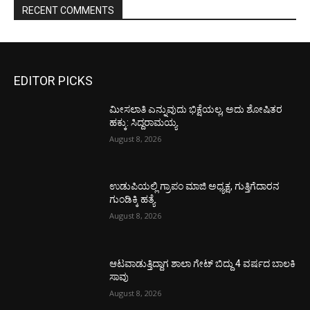
RECENT COMMENTS
EDITOR PICKS
ಮೀಸಲಾತಿ ಎನ್ನುವುದು ಭಿಕ್ಷೆಯಲ್ಲ, ಅದು ಶೋಷಿತರ
ಹಕ್ಕು: ಸಿದ್ದರಾಮಯ್ಯ
August 8, 2026
ಉಡುಪಿಯಲ್ಲಿ ಗ್ರಾಪಂ ಮಾಜಿ ಅಧ್ಯಕ್ಷ, ಗುತ್ತಿಗೆದಾರನ
ಗುಂಡಿಕ್ಕಿ ಹತ್ಯೆ
August 8, 2026
ಆಟವಾಡುತ್ತಿದ್ದಾಗ ಶಾಲಾ ಗೇಟ್‌ ಬಿದ್ದು 4 ವರ್ಷದ ಬಾಲಕಿ
ಸಾವು
August 8, 2026