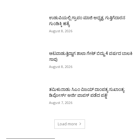
ಉಡುಪಿಯಲ್ಲಿ ಗ್ರಾಪಂ ಮಾಜಿ ಅಧ್ಯಕ್ಷ, ಗುತ್ತಿಗೆದಾರನ
ಗುಂಡಿಕ್ಕಿ ಹತ್ಯೆ
August 8, 2026
ಆಟವಾಡುತ್ತಿದ್ದಾಗ ಶಾಲಾ ಗೇಟ್‌ ಬಿದ್ದು 4 ವರ್ಷದ ಬಾಲಕಿ
ಸಾವು
August 8, 2026
ತಮಿಳುನಾಡು ಸಿಎಂ ವಿಜಯ್‌ ದಾಂಪತ್ಯ ಸುಖಾಂತ್ಯ:
ಡಿವೋರ್ಸ್‌ ಅರ್ಜಿ ವಾಪಸ್‌ ಪಡೆದ ಪತ್ನಿ!
August 7, 2026
Load more