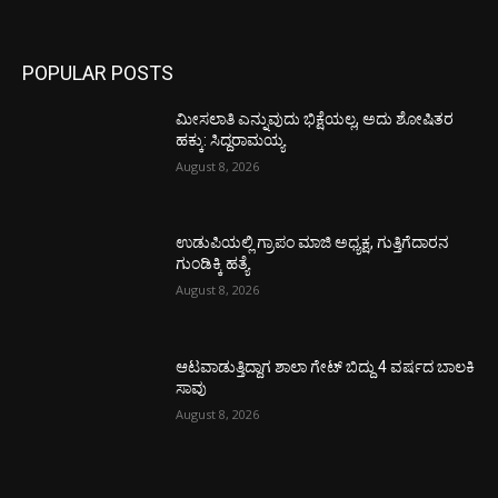
POPULAR POSTS
ಮೀಸಲಾತಿ ಎನ್ನುವುದು ಭಿಕ್ಷೆಯಲ್ಲ, ಅದು ಶೋಷಿತರ
ಹಕ್ಕು: ಸಿದ್ದರಾಮಯ್ಯ
August 8, 2026
ಉಡುಪಿಯಲ್ಲಿ ಗ್ರಾಪಂ ಮಾಜಿ ಅಧ್ಯಕ್ಷ, ಗುತ್ತಿಗೆದಾರನ
ಗುಂಡಿಕ್ಕಿ ಹತ್ಯೆ
August 8, 2026
ಆಟವಾಡುತ್ತಿದ್ದಾಗ ಶಾಲಾ ಗೇಟ್‌ ಬಿದ್ದು 4 ವರ್ಷದ ಬಾಲಕಿ
ಸಾವು
August 8, 2026