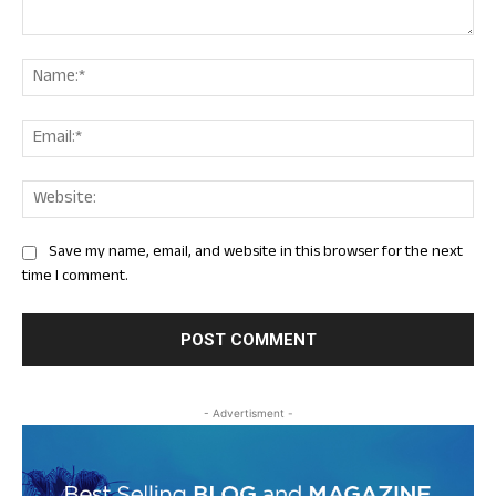
Comment:
Nam
Ema
Web
Save my name, email, and website in this browser for the next
time I comment.
- Advertisment -