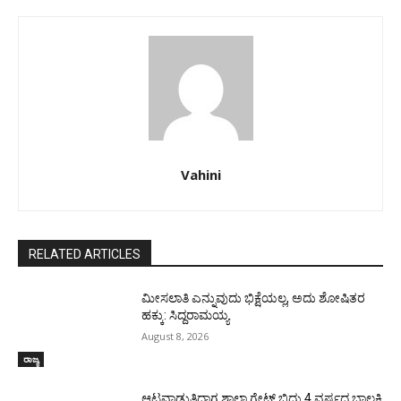
Vahini
RELATED ARTICLES
ಮೀಸಲಾತಿ ಎನ್ನುವುದು ಭಿಕ್ಷೆಯಲ್ಲ, ಅದು ಶೋಷಿತರ
ಹಕ್ಕು: ಸಿದ್ದರಾಮಯ್ಯ
August 8, 2026
ರಾಜ್ಯ
ಆಟವಾಡುತ್ತಿದ್ದಾಗ ಶಾಲಾ ಗೇಟ್‌ ಬಿದ್ದು 4 ವರ್ಷದ ಬಾಲಕಿ