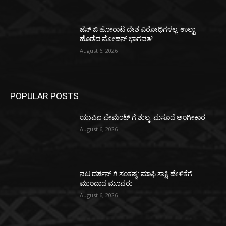
ಜೆನ್ ಜಿ ಹೋರಾಟ ದೇಶ ವಿರೋಧಿಗಳಲ್ಲ: ಉಲ್ಟಾ
ಹೊಡೆದ ಮೋಹನ್ ಭಾಗವತ್
August 6, 2026
POPULAR POSTS
ಯುಪಿಐ ಪೇಮೆಂಟ್ ಗೆ ಶುಲ್ಕ: ಮಸೂದೆ ಅಂಗೀಕಾರ
August 6, 2026
ನಟ ದರ್ಶನ್ ಗೆ ಸಂಕಷ್ಟ: ಮಾಫಿ ಸಾಕ್ಷಿ ಹೇಳಿಕೆಗೆ
ಮುಂದಾದ ಮೂವರು
August 6, 2026