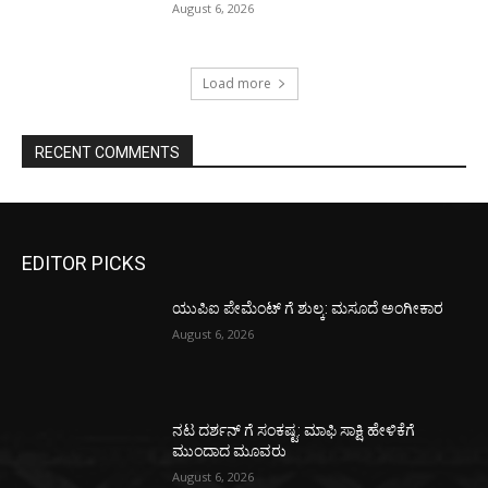
August 6, 2026
Load more
RECENT COMMENTS
EDITOR PICKS
ಯುಪಿಐ ಪೇಮೆಂಟ್ ಗೆ ಶುಲ್ಕ: ಮಸೂದೆ ಅಂಗೀಕಾರ
August 6, 2026
ನಟ ದರ್ಶನ್ ಗೆ ಸಂಕಷ್ಟ: ಮಾಫಿ ಸಾಕ್ಷಿ ಹೇಳಿಕೆಗೆ
ಮುಂದಾದ ಮೂವರು
August 6, 2026