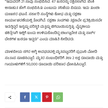
“ಇದುವರೆಗೆ 21 ಸಾವು ಸಂಭವಿಸಿದೆ. 47 ಜನರನ್ನು ರಕ್ಷಿಸಲಾಗಿದೆ. ಬೆಂಕಿ
ಅನಾಹುತ ಹೇಗೆ ಸಂಭವಿಸಿತು ಎಂಬುದು ತನಿಖೆಯ ವಿಷಯ. ಇದು ತುಂಬಾ
ದುಃಖಕರ ಘಟನೆ. ಸರ್ಕಾರಿ ಸಂಸ್ಥೆಗಳು ಶೋಧ ಮತ್ತು ರಕ್ಷಣಾ
ಕಾರ್ಯಾಚರಣೆಯಲ್ಲಿ ತೊಡಗಿವೆ. ರಕ್ಷಣಾ ತಂಡಗಳು ತಕ್ಷಣವೇ ಪ್ರತಿಕ್ರಿಯಿಸದೇ
ಇರುತ್ತಿದ್ದರೆ ಇನ್ನಷ್ಟು ಪರಿಸ್ಥಿತಿ ಮತ್ತಷ್ಟು ಬಿಗಡಾಯಿಸುತ್ತಿತ್ತು. ವೈದ್ಯಕೀಯ
ಚಿಕಿತ್ಸೆಗಾಗಿ ಇಲ್ಲಿಗೆ ಬಂದು ಉಳಿದುಕೊಂಡಿದ್ದ ಬಾಂಗ್ಲಾದೇಶ ಮತ್ತು ಸಾರ್ಕ್
ದೇಶಗಳ ಜನರೂ ಇದ್ದರು” ಎಂದು ಮಾಹಿತಿ ನೀಡಿದರು.
ಮಾಳವೀಯ ನಗರ ಅಗ್ನಿ ಅವಘಡದಲ್ಲಿ ಮೃತಪಟ್ಟವರಿಗೆ ಪ್ರಧಾನಿ ಮೋದಿ
ಸಂತಾಪ ಸೂಚಿಸಿದ್ದಾರೆ. ಮೃತರ ಸಂಬಂಧಿಕರಿಗೆ ತಲಾ 2 ಲಕ್ಷ ರೂಪಾಯಿ ಮತ್ತು
ಗಾಯಾಳುಗಳಿಗೆ 50,000 ರೂಪಾಯಿ ಪರಿಹಾರ ಘೋಷಿಸಿದ್ದಾರೆ.