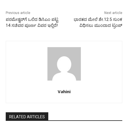
Previous article
Next article
ಪರಮೇಶ್ವರ್‌ಗೆ ಒಲಿದ ಡಿಸಿಎಂ ಪಟ್ಟ:
ಭಾರತದ ಮೇಲೆ ಶೇ.12.5 ಸುಂಕ
14 ಸಚಿವರ ಪೂರ್ಣ ವಿವರ ಇಲ್ಲಿದೆ!
ವಿಧಿಸಲು ಮುಂದಾದ ಟ್ರಂಪ್‌
Vahini
RELATED ARTICLES