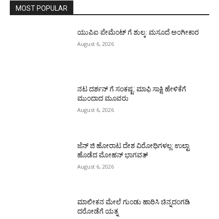
MOST POPULAR
ಯುಪಿಐ ಪೇಮೆಂಟ್ ಗೆ ಶುಲ್ಕ: ಮಸೂದೆ ಅಂಗೀಕಾರ
August 6, 2026
ನಟ ದರ್ಶನ್ ಗೆ ಸಂಕಷ್ಟ: ಮಾಫಿ ಸಾಕ್ಷಿ ಹೇಳಿಕೆಗೆ
ಮುಂದಾದ ಮೂವರು
August 6, 2026
ಜೆನ್ ಜಿ ಹೋರಾಟ ದೇಶ ವಿರೋಧಿಗಳಲ್ಲ: ಉಲ್ಟಾ
ಹೊಡೆದ ಮೋಹನ್ ಭಾಗವತ್
August 6, 2026
ಮಾಲೀಕನ ಮೇಲೆ ಗುಂಡು ಹಾರಿಸಿ ಚಿನ್ನದಂಗಡಿ
ದರೋಡೆಗೆ ಯತ್ನ