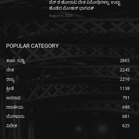
ಜೆನ್ ಜಿ ಹೋರಾಟ ದೇಶ ವಿರೋಧಿಗಳಲ್ಲ: ಉಲ್ಟಾ
ಹೊಡೆದ ಮೋಹನ್ ಭಾಗವತ್
August 6, 2026
POPULAR CATEGORY
ತಾಜಾ ಸುದ್ದಿ
2865
ದೇಶ
2245
ರಾಜ್ಯ
2216
ಕ್ರೀಡೆ
1138
ಅಪರಾಧ
791
ರಾಜಕೀಯ
686
ಬೆಂಗಳೂರು
681
ವಿದೇಶ
625