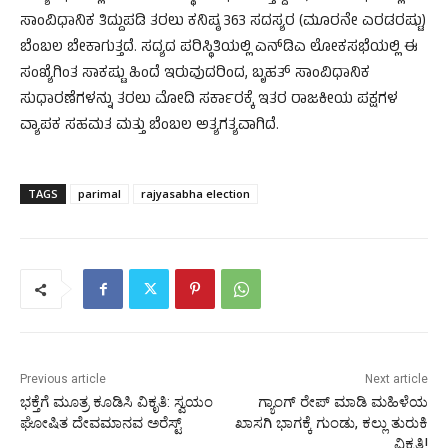
ಸಾಂವಿಧಾನಿಕ ತಿದ್ದುಪಡಿ ತರಲು ಕನಿಷ್ಠ 363 ಸದಸ್ಯರ (ಮೂರನೇ ಎರಡರಷ್ಟು)
ಬೆಂಬಲ ಬೇಕಾಗುತ್ತದೆ. ಸದ್ಯದ ಪರಿಸ್ಥಿತಿಯಲ್ಲಿ ಎನ್‌ಡಿಎ ಲೋಕಸಭೆಯಲ್ಲಿ ಈ
ಸಂಖ್ಯೆಗಿಂತ ಸಾಕಷ್ಟು ಹಿಂದೆ ಇರುವುದರಿಂದ, ಬೃಹತ್ ಸಾಂವಿಧಾನಿಕ
ಸುಧಾರಣೆಗಳನ್ನು ತರಲು ಮೋದಿ ಸರ್ಕಾರಕ್ಕೆ ಇತರ ರಾಜಕೀಯ ಪಕ್ಷಗಳ
ವ್ಯಾಪಕ ಸಹಮತ ಮತ್ತು ಬೆಂಬಲ ಅತ್ಯಗತ್ಯವಾಗಿದೆ.
TAGS
parimal
rajyasabha election
Previous article
Next article
ಭಕ್ತೆಗೆ ಮೂತ್ರ ಕೂಡಿಸಿ ವಿಕೃತಿ: ಸ್ವಯಂ
ಗ್ಯಾಂಗ್ ರೇಪ್ ಮಾಡಿ ಮಹಿಳೆಯ
ಘೋಷಿತ ದೇವಮಾನವ ಅರೆಸ್ಟ್
ಖಾಸಗಿ ಭಾಗಕ್ಕೆ ಗುಂಡು, ಕಲ್ಲು ತುರುಕಿ
ವಿಕೃತಿ!