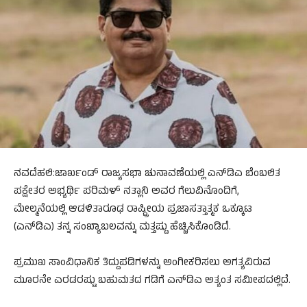
ನವದೆಹಲಿ:ಜಾರ್ಖಂಡ್ ರಾಜ್ಯಸಭಾ ಚುನಾವಣೆಯಲ್ಲಿ ಎನ್‌ಡಿಎ ಬೆಂಬಲಿತ
ಪಕ್ಷೇತರ ಅಭ್ಯರ್ಥಿ ಪರಿಮಳ್ ನತ್ಲಾನಿ ಅವರ ಗೆಲುವಿನೊಂದಿಗೆ,
ಮೇಲ್ಮನೆಯಲ್ಲಿ ಆಡಳಿತಾರೂಢ ರಾಷ್ಟ್ರೀಯ ಪ್ರಜಾಸತ್ತಾತ್ಮಕ ಒಕ್ಕೂಟ
(ಎನ್‌ಡಿಎ) ತನ್ನ ಸಂಖ್ಯಾಬಲವನ್ನು ಮತ್ತಷ್ಟು ಹೆಚ್ಚಿಸಿಕೊಂಡಿದೆ.
ಪ್ರಮುಖ ಸಾಂವಿಧಾನಿಕ ತಿದ್ದುಪಡಿಗಳನ್ನು ಅಂಗೀಕರಿಸಲು ಅಗತ್ಯವಿರುವ
ಮೂರನೇ ಎರಡರಷ್ಟು ಬಹುಮತದ ಗಡಿಗೆ ಎನ್‌ಡಿಎ ಅತ್ಯಂತ ಸಮೀಪದಲ್ಲಿದೆ.