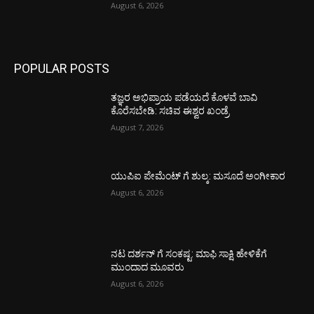
August 6, 2026
POPULAR POSTS
ತಜ್ಞರ ಅಭಿಪ್ರಾಯ ಪಡೆಯದೆ ಕೊಳವೆ ಬಾವಿ
ಕೊರೆಸಬೇಡಿ: ಸಚಿವ ಈಶ್ವರ ಖಂಡ್ರೆ
August 7, 2026
ಯುಪಿಐ ಪೇಮೆಂಟ್ ಗೆ ಶುಲ್ಕ: ಮಸೂದೆ ಅಂಗೀಕಾರ
August 6, 2026
ನಟ ದರ್ಶನ್ ಗೆ ಸಂಕಷ್ಟ: ಮಾಫಿ ಸಾಕ್ಷಿ ಹೇಳಿಕೆಗೆ
ಮುಂದಾದ ಮೂವರು
August 6, 2026