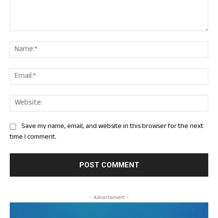
Comment:
Nam
Ema
Web
Save my name, email, and website in this browser for the next
time I comment.
- Advertisment -