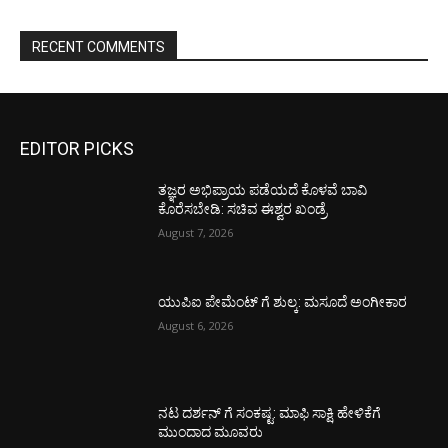
RECENT COMMENTS
EDITOR PICKS
ತಜ್ಞರ ಅಭಿಪ್ರಾಯ ಪಡೆಯದೆ ಕೊಳವೆ ಬಾವಿ
ಕೊರೆಸಬೇಡಿ: ಸಚಿವ ಈಶ್ವರ ಖಂಡ್ರೆ
August 7, 2026
ಯುಪಿಐ ಪೇಮೆಂಟ್ ಗೆ ಶುಲ್ಕ: ಮಸೂದೆ ಅಂಗೀಕಾರ
August 6, 2026
ನಟ ದರ್ಶನ್ ಗೆ ಸಂಕಷ್ಟ: ಮಾಫಿ ಸಾಕ್ಷಿ ಹೇಳಿಕೆಗೆ
ಮುಂದಾದ ಮೂವರು