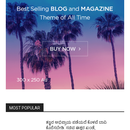
MOST POPULAR
ತಜ್ಞರ ಅಭಿಪ್ರಾಯ ಪಡೆಯದೆ ಕೊಳವೆ ಬಾವಿ
ಕೊರೆಸಬೇಡಿ: ಸಚಿವ ಈಶ್ವರ ಖಂಡ್ರೆ