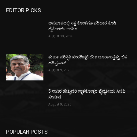
EDITOR PICKS
ಅಪಘಾತದಲ್ಲಿ ಸತ್ತ ಕೋಳಿಗೂ ಪರಿಹಾರ ಕೊಡಿ:
ಹೈಕೋರ್ಟ್ ಆದೇಶ
August 10, 2026
ತುರ್ತು ಪರಿಸ್ಥಿತಿ ಹೇರದಿದ್ದರೆ ದೇಶ ಚೂರಾಗುತ್ತಿತ್ತು: ಬಿಕೆ
ಹರಿಪ್ರಸಾದ್
August 9, 2026
5 ಸಾವಿರ ಹೆಚ್ಚುವರಿ ಸ್ನಾತಕೋತ್ತರ ವೈದ್ಯಕೀಯ ಸೀಟು
ಸೇರ್ಪಡೆ
August 9, 2026
POPULAR POSTS