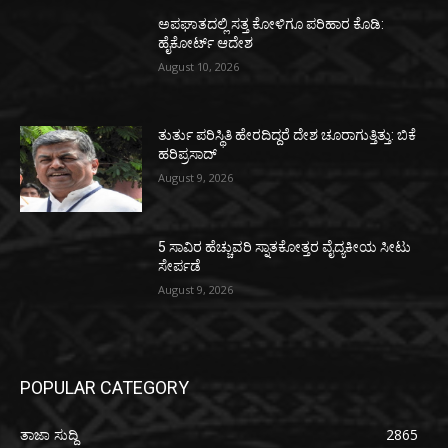
ಅಪಘಾತದಲ್ಲಿ ಸತ್ತ ಕೋಳಿಗೂ ಪರಿಹಾರ ಕೊಡಿ:
ಹೈಕೋರ್ಟ್ ಆದೇಶ
August 10, 2026
ತುರ್ತು ಪರಿಸ್ಥಿತಿ ಹೇರದಿದ್ದರೆ ದೇಶ ಚೂರಾಗುತ್ತಿತ್ತು: ಬಿಕೆ
ಹರಿಪ್ರಸಾದ್
August 9, 2026
5 ಸಾವಿರ ಹೆಚ್ಚುವರಿ ಸ್ನಾತಕೋತ್ತರ ವೈದ್ಯಕೀಯ ಸೀಟು
ಸೇರ್ಪಡೆ
August 9, 2026
POPULAR CATEGORY
ತಾಜಾ ಸುದ್ದಿ
2865