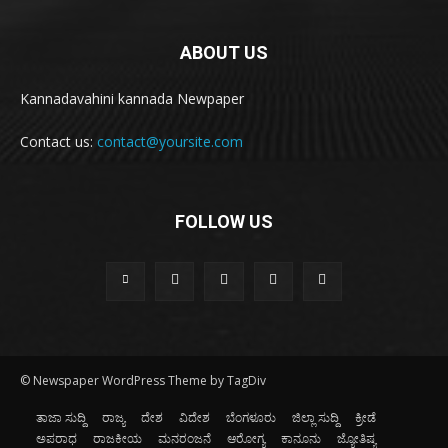
ABOUT US
Kannadavahini kannada Newpaper
Contact us:
contact@yoursite.com
FOLLOW US
© Newspaper WordPress Theme by TagDiv
ತಾಜಾ ಸುದ್ದಿ
ರಾಜ್ಯ
ದೇಶ
ವಿದೇಶ
ಬೆಂಗಳೂರು
ಜಿಲ್ಲಾ ಸುದ್ದಿ
ಕ್ರೀಡೆ
ಅಪರಾಧ
ರಾಜಕೀಯ
ಮನರಂಜನೆ
ಆರೋಗ್ಯ
ಕಾನೂನು
ಜ್ಯೋತಿಷ್ಯ