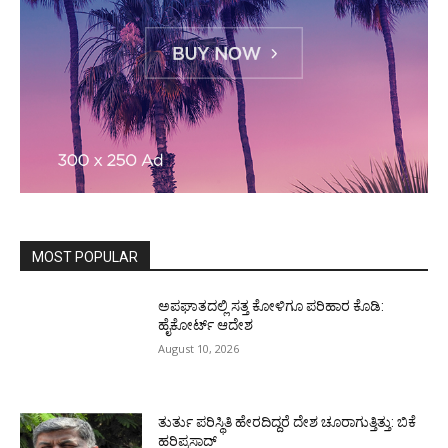
MOST POPULAR
ಅಪಘಾತದಲ್ಲಿ ಸತ್ತ ಕೋಳಿಗೂ ಪರಿಹಾರ ಕೊಡಿ:
ಹೈಕೋರ್ಟ್ ಆದೇಶ
August 10, 2026
ತುರ್ತು ಪರಿಸ್ಥಿತಿ ಹೇರದಿದ್ದರೆ ದೇಶ ಚೂರಾಗುತ್ತಿತ್ತು: ಬಿಕೆ
ಹರಿಪ್ರಸಾದ್