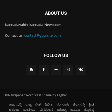
ABOUT US
Kannadavahini kannada Newpaper
Contact us:
contact@yoursite.com
FOLLOW US
© Newspaper WordPress Theme by TagDiv
ತಾಜಾ ಸುದ್ದಿ
ರಾಜ್ಯ
ದೇಶ
ವಿದೇಶ
ಬೆಂಗಳೂರು
ಜಿಲ್ಲಾ ಸುದ್ದಿ
ಕ್ರೀಡೆ
ಅಪರಾಧ
ರಾಜಕೀಯ
ಮನರಂಜನೆ
ಆರೋಗ್ಯ
ಕಾನೂನು
ಜ್ಯೋತಿಷ್ಯ