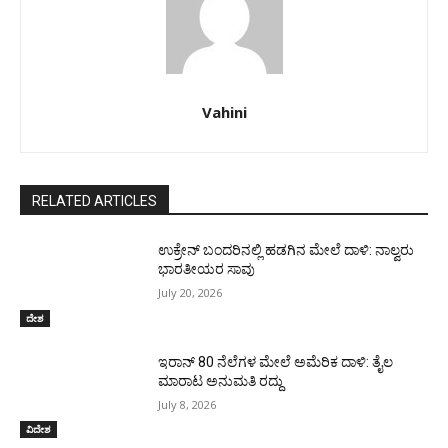
Vahini
RELATED ARTICLES
ಉಕ್ರೇನ್‌ ಬಂದರಿನಲ್ಲಿ ಹಡಗಿನ ಮೇಲೆ ದಾಳಿ: ನಾಲ್ವರು
ಭಾರತೀಯರ ಸಾವು
July 20, 2026
ದೇಶ
ಇರಾನ್‌ 80 ನೆಲೆಗಳ ಮೇಲೆ ಅಮೆರಿಕ ದಾಳಿ: ತೈಲ
ಮಾರಾಟ ಅನುಮತಿ ರದ್ದು
July 8, 2026
ವಿದೇಶ