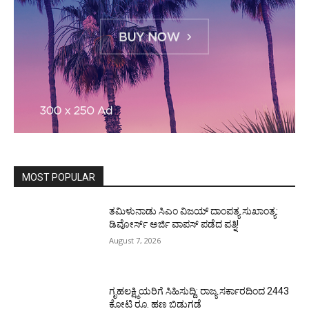
MOST POPULAR
ತಮಿಳುನಾಡು ಸಿಎಂ ವಿಜಯ್‌ ದಾಂಪತ್ಯ ಸುಖಾಂತ್ಯ:
ಡಿವೋರ್ಸ್‌ ಅರ್ಜಿ ವಾಪಸ್‌ ಪಡೆದ ಪತ್ನಿ!
August 7, 2026
ಗೃಹಲಕ್ಷ್ಮಿಯರಿಗೆ ಸಿಹಿಸುದ್ದಿ: ರಾಜ್ಯ ಸರ್ಕಾರದಿಂದ 2443
ಕೋಟಿ ರೂ. ಹಣ ಬಿಡುಗಡೆ