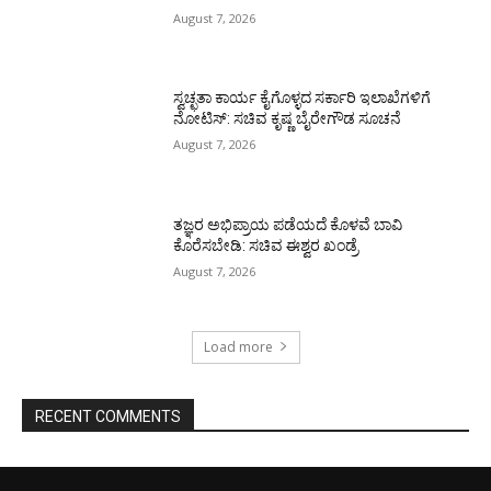
August 7, 2026
ಸ್ವಚ್ಛತಾ ಕಾರ್ಯ ಕೈಗೊಳ್ಳದ ಸರ್ಕಾರಿ ಇಲಾಖೆಗಳಿಗೆ
ನೋಟಿಸ್: ಸಚಿವ ಕೃಷ್ಣ ಬೈರೇಗೌಡ ಸೂಚನೆ
August 7, 2026
ತಜ್ಞರ ಅಭಿಪ್ರಾಯ ಪಡೆಯದೆ ಕೊಳವೆ ಬಾವಿ
ಕೊರೆಸಬೇಡಿ: ಸಚಿವ ಈಶ್ವರ ಖಂಡ್ರೆ
August 7, 2026
Load more
RECENT COMMENTS