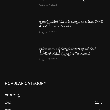
August 7, 2026
ಗೃಹಲಕ್ಷ್ಮಿಯರಿಗೆ ಸಿಹಿಸುದ್ದಿ: ರಾಜ್ಯ ಸರ್ಕಾರದಿಂದ 2443
ಕೋಟಿ ರೂ. ಹಣ ಬಿಡುಗಡೆ
August 7, 2026
ಸ್ವಚ್ಛತಾ ಕಾರ್ಯ ಕೈಗೊಳ್ಳದ ಸರ್ಕಾರಿ ಇಲಾಖೆಗಳಿಗೆ
ನೋಟಿಸ್: ಸಚಿವ ಕೃಷ್ಣ ಬೈರೇಗೌಡ ಸೂಚನೆ
August 7, 2026
POPULAR CATEGORY
ತಾಜಾ ಸುದ್ದಿ
2865
ದೇಶ
2245
ರಾಜ್ಯ
2218