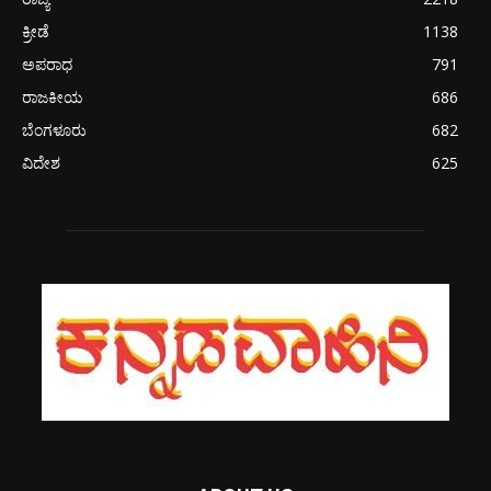
ಕ್ರೀಡೆ
1138
ಅಪರಾಧ
791
ರಾಜಕೀಯ
686
ಬೆಂಗಳೂರು
682
ವಿದೇಶ
625