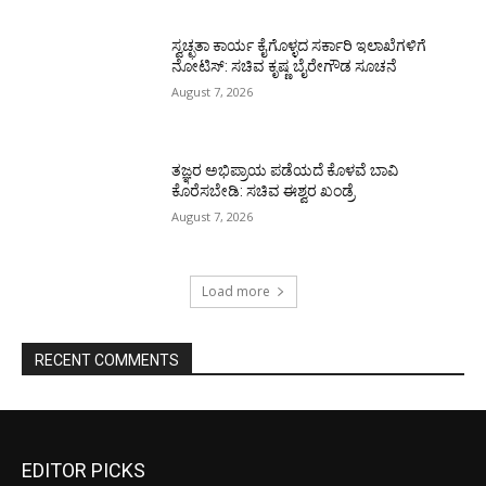
ಸ್ವಚ್ಛತಾ ಕಾರ್ಯ ಕೈಗೊಳ್ಳದ ಸರ್ಕಾರಿ ಇಲಾಖೆಗಳಿಗೆ
ನೋಟಿಸ್: ಸಚಿವ ಕೃಷ್ಣ ಬೈರೇಗೌಡ ಸೂಚನೆ
August 7, 2026
ತಜ್ಞರ ಅಭಿಪ್ರಾಯ ಪಡೆಯದೆ ಕೊಳವೆ ಬಾವಿ
ಕೊರೆಸಬೇಡಿ: ಸಚಿವ ಈಶ್ವರ ಖಂಡ್ರೆ
August 7, 2026
Load more
RECENT COMMENTS
EDITOR PICKS