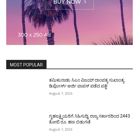
MOST POPULAR
ತಮಿಳುನಾಡು ಸಿಎಂ ವಿಜಯ್‌ ದಾಂಪತ್ಯ ಸುಖಾಂತ್ಯ:
ಡಿವೋರ್ಸ್‌ ಅರ್ಜಿ ವಾಪಸ್‌ ಪಡೆದ ಪತ್ನಿ!
August 7, 2026
ಗೃಹಲಕ್ಷ್ಮಿಯರಿಗೆ ಸಿಹಿಸುದ್ದಿ: ರಾಜ್ಯ ಸರ್ಕಾರದಿಂದ 2443
ಕೋಟಿ ರೂ. ಹಣ ಬಿಡುಗಡೆ
August 7, 2026