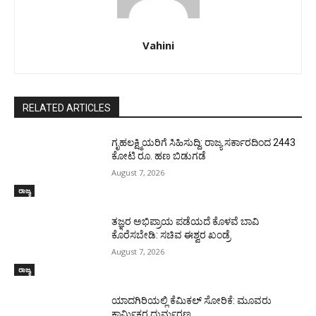
Vahini
RELATED ARTICLES
ಗೃಹಲಕ್ಷ್ಮಿಯರಿಗೆ ಸಿಹಿಸುದ್ದಿ: ರಾಜ್ಯ ಸರ್ಕಾರದಿಂದ 2443
ಕೋಟಿ ರೂ. ಹಣ ಬಿಡುಗಡೆ
August 7, 2026
ರಾಜ್ಯ
ತಜ್ಞರ ಅಭಿಪ್ರಾಯ ಪಡೆಯದೆ ಕೊಳವೆ ಬಾವಿ
ಕೊರೆಸಬೇಡಿ: ಸಚಿವ ಈಶ್ವರ ಖಂಡ್ರೆ
August 7, 2026
ರಾಜ್ಯ
ಯಾದಗಿರಿಯಲ್ಲಿ ಕೆಮಿಕಲ್ ಸೋರಿಕೆ: ಮೂವರು
ಕಾರ್ಮಿಕರ ದುರ್ಮರಣ