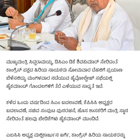
ಮುಖ್ಯಮಂತ್ರಿ ಸಿದ್ದರಾಮಯ್ಯ, ಡಿಸಿಎಂ ಡಿಕೆ ಶಿವಕುಮಾರ್ ಸೇರಿದಂತೆ
ಕಾಂಗ್ರೆಸ್ ಪಕ್ಷದ ಹಿರಿಯ ನಾಯಕರು ಸೋಮವಾರ ದೆಹಲಿಗೆ ಪ್ರಯಾಣ
ಬೆಳೆಸಲಿದ್ದು, ಮಂಗಳವಾರ ನಡೆಯುವ ಹೈವೋಲ್ಟೇಜ್ ಸಭೆಯಲ್ಲಿ
ಹೈಕಮಾಂಡ್ ಗೊಂದಲಗಳಿಗೆ ತೆರೆ ಎಳೆಯುವ ಸಾಧ್ಯತೆ ಇದೆ.
ಕಳೆದ ಒಂದು ವರ್ಷದಿಂದ ಸಿಎಂ ಬದಲಾವಣೆ, ಕೆಪಿಸಿಸಿ ಅಧ್ಯಕ್ಷರ
ಬದಲಾವಣೆ, ಸಚಿವ ಸಂಪುಟ ಪುನರಚನೆ, ಹೊಸ ಶಾಸಕರಿಗೆ ಮಂತ್ರಿ ಸ್ಥಾನ
ಸೇರಿದಂತೆ ಹಲವು ಬೇಡಿಕೆಗಳು ಹೈಕಮಾಂಡ್ ಮುಂದಿದೆ.
ಎಐಸಿಸಿ ಅಧ್ಯಕ್ಷ ಮಲ್ಲಿಕಾರ್ಜುನ ಖರ್ಗೆ, ಕಾಂಗ್ರೆಸ್ ಹಿರಿಯ ನಾಯಕರನ್ನು