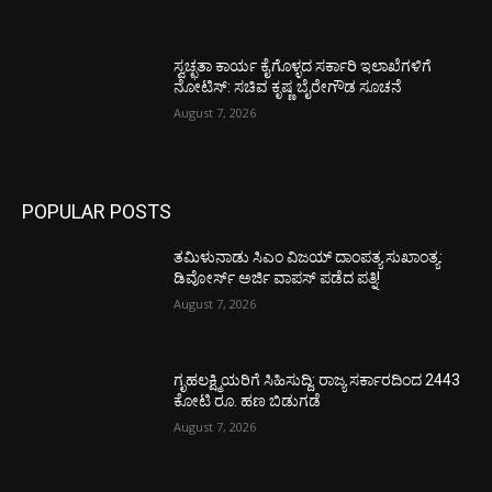
ಸ್ವಚ್ಛತಾ ಕಾರ್ಯ ಕೈಗೊಳ್ಳದ ಸರ್ಕಾರಿ ಇಲಾಖೆಗಳಿಗೆ
ನೋಟಿಸ್: ಸಚಿವ ಕೃಷ್ಣ ಬೈರೇಗೌಡ ಸೂಚನೆ
August 7, 2026
POPULAR POSTS
ತಮಿಳುನಾಡು ಸಿಎಂ ವಿಜಯ್‌ ದಾಂಪತ್ಯ ಸುಖಾಂತ್ಯ:
ಡಿವೋರ್ಸ್‌ ಅರ್ಜಿ ವಾಪಸ್‌ ಪಡೆದ ಪತ್ನಿ!
August 7, 2026
ಗೃಹಲಕ್ಷ್ಮಿಯರಿಗೆ ಸಿಹಿಸುದ್ದಿ: ರಾಜ್ಯ ಸರ್ಕಾರದಿಂದ 2443
ಕೋಟಿ ರೂ. ಹಣ ಬಿಡುಗಡೆ
August 7, 2026