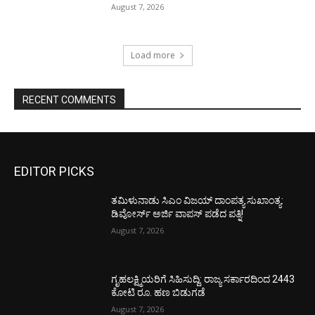
August 7, 2026
Load more
RECENT COMMENTS
EDITOR PICKS
ತಮಿಳುನಾಡು ಸಿಎಂ ವಿಜಯ್‌ ದಾಂಪತ್ಯ ಸುಖಾಂತ್ಯ:
ಡಿವೋರ್ಸ್‌ ಅರ್ಜಿ ವಾಪಸ್‌ ಪಡೆದ ಪತ್ನಿ!
August 7, 2026
ಗೃಹಲಕ್ಷ್ಮಿಯರಿಗೆ ಸಿಹಿಸುದ್ದಿ: ರಾಜ್ಯ ಸರ್ಕಾರದಿಂದ 2443
ಕೋಟಿ ರೂ. ಹಣ ಬಿಡುಗಡೆ
August 7, 2026