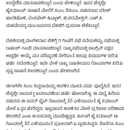
ಉದ್ದೇಶಿಸಿ ಮಾತನಾಡಲಿದ್ದಾರೆ ಎಂದು ಹೇಳಿದ್ದಾರೆ. ಇದರ ಬೆನ್ನಲ್ಲೇ
ಹೈಕಮಾಂಡ್ ಸೂಚನೆ ಮೇರೆಗೆ ಸಿಎಂ, ಡಿಸಿಎಂ, ಸಚಿವರಾದ ಸತೀಶ್
ಜಾರಕಿಹೊಳಿ, ವೆಂಕಟೇಶ್ ಹಿಟ್ನಾಳ್, ಜಿ.ಪರಮೇಶ್ವರ್, ಎಚ್.ಸಿ.
ಮಹದೇವಪ್ಪ ಮುಂತಾದವರು ದೆಹಲಿಗೆ ಪ್ರಯಾಣ ಬೆಳೆಸಿದ್ದಾರೆ.
ದೆಹಲಿಯಲ್ಲಿ ಮಂಗಳವಾರ ಬೆಳಿಗ್ಗೆ 11 ಗಂಟೆಗೆ ಸಭೆ ನಡೆಯಲಿದ್ದು, ಸಭೆಯಲ್ಲಿ
ರಾಹುಲ್ ಗಾಂಧಿ ಮಾತನಾಡಲಿದ್ದಾರೆ. ರಾಜ್ಯಸಭೆಯಲ್ಲಿ ಕಾಂಗ್ರೆಸ್ ಪಕ್ಷದ
ಅಭ್ಯರ್ಥಿ ಆಯ್ಕೆ, ಮತ ಪರಿಷ್ಕರಣೆ ಸೇರಿದಂತೆ ಹಲವು ವಿಷಯಗಳ ಕುರಿತು
ಚರ್ಚೆ ನಡೆಸಲಿದ್ದಾರೆ. ಇದೇ ವೇಳೆ ರಾಜ್ಯ ರಾಜಕೀಯದ ಗೊಂದಲಗಳ ಕುರಿತು
ಸ್ಪಷ್ಟ ಸೂಚನೆ ನೀಡಲಿದ್ದಾರೆ ಎಂದು ಹೇಳಲಾಗಿದೆ.
ಈಗಾಗಲೇ ಸಿಎಂ ಸಿದ್ದರಾಮಯ್ಯ ಆಡಳಿತ ಮೂರು ವರ್ಷ ಪೂರೈಸಿದೆ. ಇದರ
ಬೆನ್ನಲ್ಲೇ ನಾಯಕತ್ವ ಬದಲಾವಣೆಯ ಚರ್ಚೆ ಜೋರಾಗಿತ್ತು. ಈ ಮಧ್ಯೆ ಹಿರಿಯ
ಸಚಿವರು ಈ ಪವರ್ ಫೈಟ್ ಗೊಂದಲಕ್ಕೆ ತೆರೆ ಎಳೆಯುವಂತೆ ಹೈ ಕಮಾಂಡ್
ಮೇಲೆ ಒತ್ತಡ ಹೇರಿದ್ದರು.‌ ಇಲ್ಲವಾದರೆ ಆಡಳಿತದ ಮೇಲೆ ಪ್ರತಿಕೂಲ ಪರಿಣಾಮ
ಬೀರಲಿದೆ ಎಂಬ ಆತಂಕವನ್ನು ಮುಂದಿಟ್ಟಿದ್ದರು. ಹೀಗಾಗಿ ಹೈ ಕಮಾಂಡ್​ ಈ
ಗೊಂದಲಕ್ಕೆ ತೆರೆ ಎಳೆಯುವಂತೆ ಪ್ರಬಲವಾಗಿ ಒತ್ತಾಯಿಸಿದ್ದರು.‌ ಕೊನೆಗೂ ಸಿಎಂ