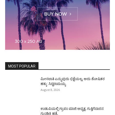
MOST POPULAR
ಮೀಸಲಾತಿ ಎನ್ನುವುದು ಭಿಕ್ಷೆಯಲ್ಲ, ಅದು ಶೋಷಿತರ
ಹಕ್ಕು: ಸಿದ್ದರಾಮಯ್ಯ
August 8, 2026
ಉಡುಪಿಯಲ್ಲಿ ಗ್ರಾಪಂ ಮಾಜಿ ಅಧ್ಯಕ್ಷ, ಗುತ್ತಿಗೆದಾರನ
ಗುಂಡಿಕ್ಕಿ ಹತ್ಯೆ