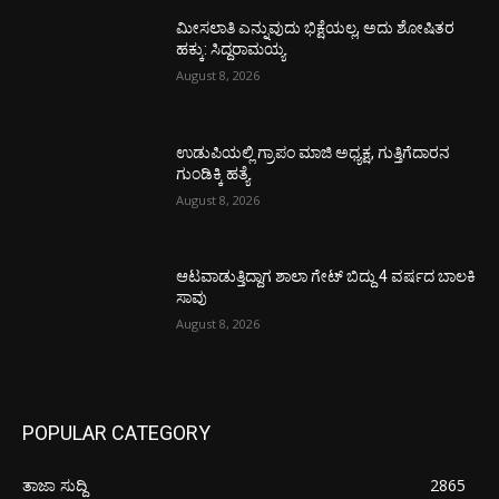
ಮೀಸಲಾತಿ ಎನ್ನುವುದು ಭಿಕ್ಷೆಯಲ್ಲ, ಅದು ಶೋಷಿತರ
ಹಕ್ಕು: ಸಿದ್ದರಾಮಯ್ಯ
August 8, 2026
ಉಡುಪಿಯಲ್ಲಿ ಗ್ರಾಪಂ ಮಾಜಿ ಅಧ್ಯಕ್ಷ, ಗುತ್ತಿಗೆದಾರನ
ಗುಂಡಿಕ್ಕಿ ಹತ್ಯೆ
August 8, 2026
ಆಟವಾಡುತ್ತಿದ್ದಾಗ ಶಾಲಾ ಗೇಟ್‌ ಬಿದ್ದು 4 ವರ್ಷದ ಬಾಲಕಿ
ಸಾವು
August 8, 2026
POPULAR CATEGORY
ತಾಜಾ ಸುದ್ದಿ
2865