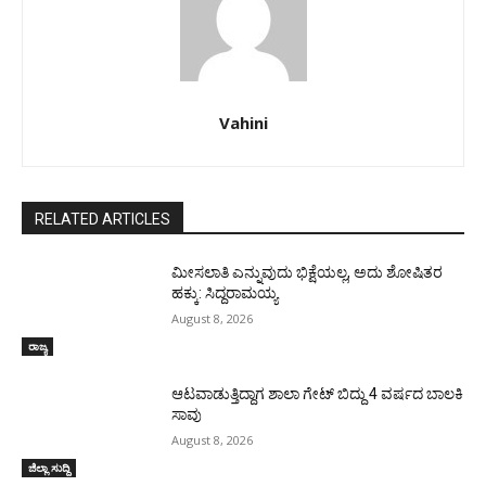
Vahini
RELATED ARTICLES
ಮೀಸಲಾತಿ ಎನ್ನುವುದು ಭಿಕ್ಷೆಯಲ್ಲ, ಅದು ಶೋಷಿತರ
ಹಕ್ಕು: ಸಿದ್ದರಾಮಯ್ಯ
August 8, 2026
ರಾಜ್ಯ
ಆಟವಾಡುತ್ತಿದ್ದಾಗ ಶಾಲಾ ಗೇಟ್‌ ಬಿದ್ದು 4 ವರ್ಷದ ಬಾಲಕಿ
ಸಾವು
August 8, 2026
ಜಿಲ್ಲಾ ಸುದ್ದಿ