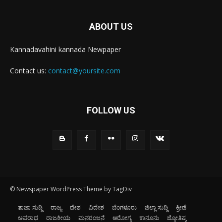
ABOUT US
Kannadavahini kannada Newpaper
Contact us:
contact@yoursite.com
FOLLOW US
© Newspaper WordPress Theme by TagDiv
ತಾಜಾ ಸುದ್ದಿ
ರಾಜ್ಯ
ದೇಶ
ವಿದೇಶ
ಬೆಂಗಳೂರು
ಜಿಲ್ಲಾ ಸುದ್ದಿ
ಕ್ರೀಡೆ
ಅಪರಾಧ
ರಾಜಕೀಯ
ಮನರಂಜನೆ
ಆರೋಗ್ಯ
ಕಾನೂನು
ಜ್ಯೋತಿಷ್ಯ