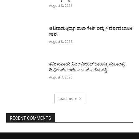
August 8, 2026
ಆಟವಾಡುತ್ತಿದ್ದಾಗ ಶಾಲಾ ಗೇಟ್‌ ಬಿದ್ದು 4 ವರ್ಷದ ಬಾಲಕಿ
ಸಾವು
August 8, 2026
ತಮಿಳುನಾಡು ಸಿಎಂ ವಿಜಯ್‌ ದಾಂಪತ್ಯ ಸುಖಾಂತ್ಯ:
ಡಿವೋರ್ಸ್‌ ಅರ್ಜಿ ವಾಪಸ್‌ ಪಡೆದ ಪತ್ನಿ!
August 7, 2026
Load more
RECENT COMMENTS