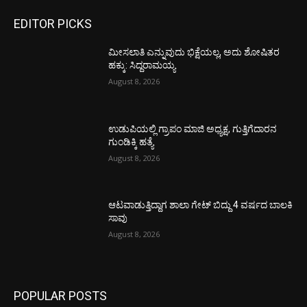
EDITOR PICKS
ಮೀಸಲಾತಿ ಎನ್ನುವುದು ಭಿಕ್ಷೆಯಲ್ಲ, ಅದು ಶೋಷಿತರ
ಹಕ್ಕು: ಸಿದ್ದರಾಮಯ್ಯ
August 8, 2026
ಉಡುಪಿಯಲ್ಲಿ ಗ್ರಾಪಂ ಮಾಜಿ ಅಧ್ಯಕ್ಷ, ಗುತ್ತಿಗೆದಾರನ
ಗುಂಡಿಕ್ಕಿ ಹತ್ಯೆ
August 8, 2026
ಆಟವಾಡುತ್ತಿದ್ದಾಗ ಶಾಲಾ ಗೇಟ್‌ ಬಿದ್ದು 4 ವರ್ಷದ ಬಾಲಕಿ
ಸಾವು
August 8, 2026
POPULAR POSTS