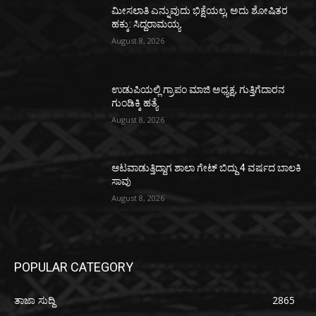
ಮೀಸಲಾತಿ ಎನ್ನುವುದು ಭಿಕ್ಷೆಯಲ್ಲ, ಅದು ಶೋಷಿತರ
ಹಕ್ಕು: ಸಿದ್ದರಾಮಯ್ಯ
August 8, 2026
ಉಡುಪಿಯಲ್ಲಿ ಗ್ರಾಪಂ ಮಾಜಿ ಅಧ್ಯಕ್ಷ, ಗುತ್ತಿಗೆದಾರನ
ಗುಂಡಿಕ್ಕಿ ಹತ್ಯೆ
August 8, 2026
ಆಟವಾಡುತ್ತಿದ್ದಾಗ ಶಾಲಾ ಗೇಟ್‌ ಬಿದ್ದು 4 ವರ್ಷದ ಬಾಲಕಿ
ಸಾವು
August 8, 2026
POPULAR CATEGORY
ತಾಜಾ ಸುದ್ದಿ
2865