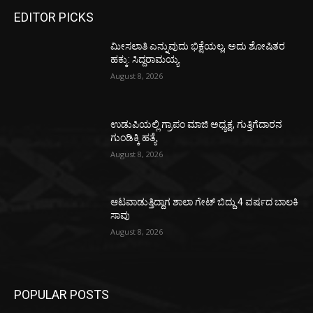
EDITOR PICKS
ಮೀಸಲಾತಿ ಎನ್ನುವುದು ಭಿಕ್ಷೆಯಲ್ಲ, ಅದು ಶೋಷಿತರ
ಹಕ್ಕು: ಸಿದ್ದರಾಮಯ್ಯ
August 8, 2026
ಉಡುಪಿಯಲ್ಲಿ ಗ್ರಾಪಂ ಮಾಜಿ ಅಧ್ಯಕ್ಷ, ಗುತ್ತಿಗೆದಾರನ
ಗುಂಡಿಕ್ಕಿ ಹತ್ಯೆ
August 8, 2026
ಆಟವಾಡುತ್ತಿದ್ದಾಗ ಶಾಲಾ ಗೇಟ್‌ ಬಿದ್ದು 4 ವರ್ಷದ ಬಾಲಕಿ
ಸಾವು
August 8, 2026
POPULAR POSTS