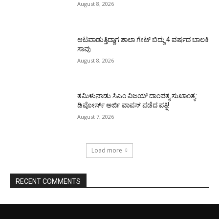
August 8, 2026
ಆಟವಾಡುತ್ತಿದ್ದಾಗ ಶಾಲಾ ಗೇಟ್‌ ಬಿದ್ದು 4 ವರ್ಷದ ಬಾಲಕಿ
ಸಾವು
August 8, 2026
ತಮಿಳುನಾಡು ಸಿಎಂ ವಿಜಯ್‌ ದಾಂಪತ್ಯ ಸುಖಾಂತ್ಯ:
ಡಿವೋರ್ಸ್‌ ಅರ್ಜಿ ವಾಪಸ್‌ ಪಡೆದ ಪತ್ನಿ!
August 7, 2026
Load more
RECENT COMMENTS