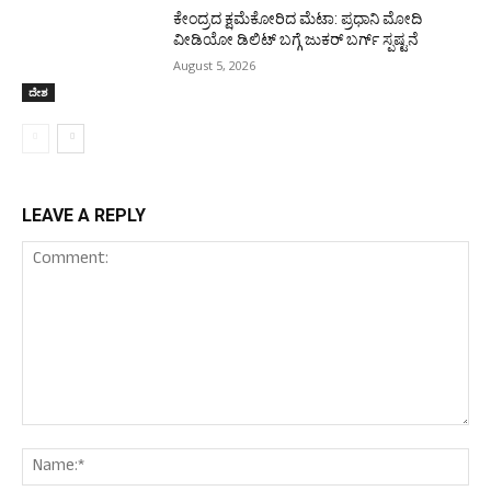
ಕೇಂದ್ರದ ಕ್ಷಮೆಕೋರಿದ ಮೆಟಾ: ಪ್ರಧಾನಿ ಮೋದಿ
ವೀಡಿಯೋ ಡಿಲಿಟ್ ಬಗ್ಗೆ ಜುಕರ್ ಬರ್ಗ್ ಸ್ಪಷ್ಟನೆ
August 5, 2026
ದೇಶ
LEAVE A REPLY
Comment:
Nam