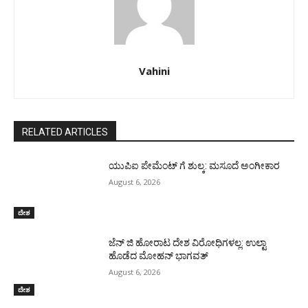
Vahini
RELATED ARTICLES
ಯುಪಿಐ ಪೇಮೆಂಟ್ ಗೆ ಶುಲ್ಕ: ಮಸೂದೆ ಅಂಗೀಕಾರ
August 6, 2026
ದೇಶ
ಜೆನ್ ಜಿ ಹೋರಾಟ ದೇಶ ವಿರೋಧಿಗಳಲ್ಲ: ಉಲ್ಟಾ
ಹೊಡೆದ ಮೋಹನ್ ಭಾಗವತ್
August 6, 2026
ದೇಶ