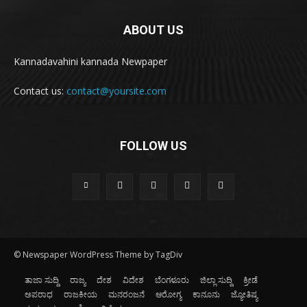
ABOUT US
Kannadavahini kannada Newpaper
Contact us:
contact@yoursite.com
FOLLOW US
© Newspaper WordPress Theme by TagDiv
ತಾಜಾ ಸುದ್ದಿ
ರಾಜ್ಯ
ದೇಶ
ವಿದೇಶ
ಬೆಂಗಳೂರು
ಜಿಲ್ಲಾ ಸುದ್ದಿ
ಕ್ರೀಡೆ
ಅಪರಾಧ
ರಾಜಕೀಯ
ಮನರಂಜನೆ
ಆರೋಗ್ಯ
ಕಾನೂನು
ಜ್ಯೋತಿಷ್ಯ