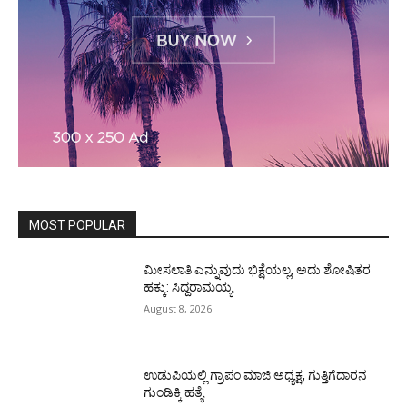
MOST POPULAR
ಮೀಸಲಾತಿ ಎನ್ನುವುದು ಭಿಕ್ಷೆಯಲ್ಲ, ಅದು ಶೋಷಿತರ
ಹಕ್ಕು: ಸಿದ್ದರಾಮಯ್ಯ
August 8, 2026
ಉಡುಪಿಯಲ್ಲಿ ಗ್ರಾಪಂ ಮಾಜಿ ಅಧ್ಯಕ್ಷ, ಗುತ್ತಿಗೆದಾರನ
ಗುಂಡಿಕ್ಕಿ ಹತ್ಯೆ