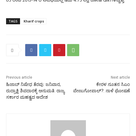
05 ರಿಂದ 2013-14 ರ ಅವಧಿಯಲ್ಲಿ ಇದು 4.75 ಲಕ್ಷ ಕೋಟಿ ರೂ.ಗಳಷ್ಟಿತ್ತು.
TAGS
Kharif crops
Previous article
Next article
ಹಿಜಾಬ್ ನಿಷೇಧ ತೆರವು: ಜನಿವಾರ,
ಕೇರಳ ನೂತನ ಸಿಎಂ
ರುದ್ರಾಕ್ಷಿ ಶಿವದಾರಕ್ಕೆ ಅನುಮತಿ: ರಾಜ್ಯ
ವೇಣುಗೋಪಾಲ್?: ನಾಳೆ ಘೋಷಣೆ
ಸರ್ಕಾರ ಮಹತ್ವದ ಆದೇಶ