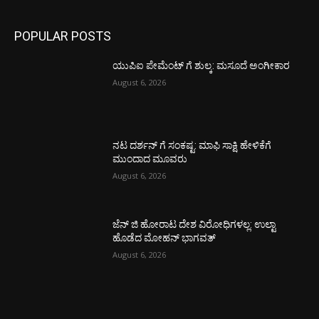
POPULAR POSTS
ಯುಪಿಐ ಪೇಮೆಂಟ್ ಗೆ ಶುಲ್ಕ: ಮಸೂದೆ ಅಂಗೀಕಾರ
August 6, 2026
ನಟ ದರ್ಶನ್ ಗೆ ಸಂಕಷ್ಟ: ಮಾಫಿ ಸಾಕ್ಷಿ ಹೇಳಿಕೆಗೆ
ಮುಂದಾದ ಮೂವರು
August 6, 2026
ಜೆನ್ ಜಿ ಹೋರಾಟ ದೇಶ ವಿರೋಧಿಗಳಲ್ಲ: ಉಲ್ಟಾ
ಹೊಡೆದ ಮೋಹನ್ ಭಾಗವತ್
August 6, 2026