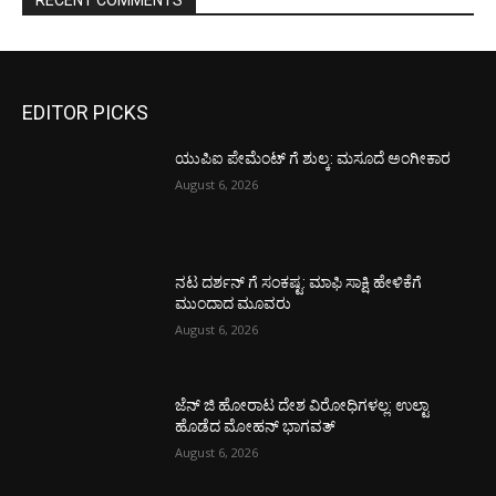
EDITOR PICKS
ಯುಪಿಐ ಪೇಮೆಂಟ್ ಗೆ ಶುಲ್ಕ: ಮಸೂದೆ ಅಂಗೀಕಾರ
August 6, 2026
ನಟ ದರ್ಶನ್ ಗೆ ಸಂಕಷ್ಟ: ಮಾಫಿ ಸಾಕ್ಷಿ ಹೇಳಿಕೆಗೆ
ಮುಂದಾದ ಮೂವರು
August 6, 2026
ಜೆನ್ ಜಿ ಹೋರಾಟ ದೇಶ ವಿರೋಧಿಗಳಲ್ಲ: ಉಲ್ಟಾ
ಹೊಡೆದ ಮೋಹನ್ ಭಾಗವತ್
August 6, 2026