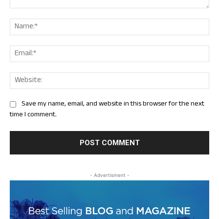
Comment:
Nam
Ema
Web
Save my name, email, and website in this browser for the next
time I comment.
- Advertisment -