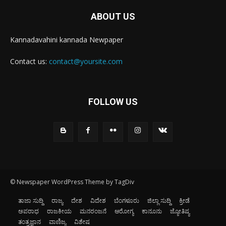
ABOUT US
Kannadavahini kannada Newpaper
Contact us:
contact@yoursite.com
FOLLOW US
© Newspaper WordPress Theme by TagDiv
ತಾಜಾ ಸುದ್ದಿ
ರಾಜ್ಯ
ದೇಶ
ವಿದೇಶ
ಬೆಂಗಳೂರು
ಜಿಲ್ಲಾ ಸುದ್ದಿ
ಕ್ರೀಡೆ
ಅಪರಾಧ
ರಾಜಕೀಯ
ಮನರಂಜನೆ
ಆರೋಗ್ಯ
ಕಾನೂನು
ಜ್ಯೋತಿಷ್ಯ
ತಂತ್ರಜ್ಞಾನ
ವಾಣಿಜ್ಯ
ವಿಶೇಷ