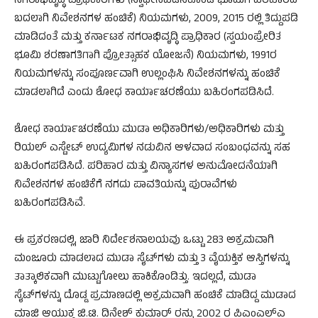
ನಗರಾಭಿವೃದ್ಧಿ ಪ್ರಾಧಿಕಾರಗಳು (ಸ್ವಾಧೀನಪಡಿಸಿಕೊಂಡ ಭೂಮಿಗೆ ಪರಿಹಾರದ
ಬದಲಾಗಿ ನಿವೇಶನಗಳ ಹಂಚಿಕೆ) ನಿಯಮಗಳು, 2009, 2015 ರಲ್ಲಿ ತಿದ್ದುಪಡಿ
ಮಾಡಿದಂತೆ ಮತ್ತು ಕರ್ನಾಟಕ ನಗರಾಭಿವೃದ್ಧಿ ಪ್ರಾಧಿಕಾರ (ಸ್ವಯಂಪ್ರೇರಿತ
ಭೂಮಿ ಶರಣಾಗತಿಗಾಗಿ ಪ್ರೋತ್ಸಾಹಕ ಯೋಜನೆ) ನಿಯಮಗಳು, 1991ರ
ನಿಯಮಗಳನ್ನು ಸಂಪೂರ್ಣವಾಗಿ ಉಲ್ಲಂಘಿಸಿ ನಿವೇಶನಗಳನ್ನು ಹಂಚಿಕೆ
ಮಾಡಲಾಗಿದೆ ಎಂದು ಶೋಧ ಕಾರ್ಯಾಚರಣೆಯು ಬಹಿರಂಗಪಡಿಸಿದೆ.
ಶೋಧ ಕಾರ್ಯಾಚರಣೆಯು ಮುಡಾ ಅಧಿಕಾರಿಗಳು/ಅಧಿಕಾರಿಗಳು ಮತ್ತು
ರಿಯಲ್ ಎಸ್ಟೇಟ್ ಉದ್ಯಮಿಗಳ ನಡುವಿನ ಆಳವಾದ ಸಂಬಂಧವನ್ನು ಸಹ
ಬಹಿರಂಗಪಡಿಸಿದೆ. ಪರಿಹಾರ ಮತ್ತು ವಿನ್ಯಾಸಗಳ ಅನುಮೋದನೆಯಾಗಿ
ನಿವೇಶನಗಳ ಹಂಚಿಕೆಗೆ ನಗದು ಪಾವತಿಯನ್ನು ಪುರಾವೆಗಳು
ಬಹಿರಂಗಪಡಿಸಿವೆ.
ಈ ಪ್ರಕರಣದಲ್ಲಿ, ಜಾರಿ ನಿರ್ದೇಶನಾಲಯವು ಒಟ್ಟು 283 ಅಕ್ರಮವಾಗಿ
ಮಂಜೂರು ಮಾಡಲಾದ ಮುಡಾ ಸೈಟ್‌ಗಳು ಮತ್ತು 3 ವೈಯಕ್ತಿಕ ಆಸ್ತಿಗಳನ್ನು
ತಾತ್ಕಾಲಿಕವಾಗಿ ಮುಟ್ಟುಗೋಲು ಹಾಕಿಕೊಂಡಿತ್ತು. ಇದಲ್ಲದೆ, ಮುಡಾ
ಸೈಟ್‌ಗಳನ್ನು ದೊಡ್ಡ ಪ್ರಮಾಣದಲ್ಲಿ ಅಕ್ರಮವಾಗಿ ಹಂಚಿಕೆ ಮಾಡಿದ್ದ ಮುಡಾದ
ಮಾಜಿ ಆಯುಕ್ತ ಜಿ.ಟಿ. ದಿನೇಶ್ ಕುಮಾರ್ ರನ್ನು 2002 ರ ಪಿಎಂಎಲ್‌ಎ