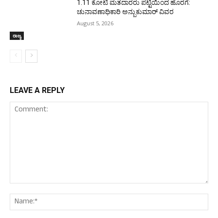
1.11 ಕೋಟಿ ಮತದಾರರು ಪಟ್ಟಿಯಿಂದ ಹೊರಗೆ:
ಚುನಾವಣಾಧಿಕಾರಿ ಅನ್ಬುಕುಮಾರ್ ವಿವರ
August 5, 2026
ರಾಜ್ಯ
LEAVE A REPLY
Comment:
Nam