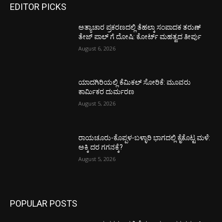
EDITOR PICKS
ಅತ್ಯಾಚಾರ ಪ್ರಕರಣದಲ್ಲಿ ತೆಹಲ್ಕಾ ಸಂಪಾದಕ ತರುಣ್‌
ತೇಜ್‌ ಪಾಲ್‌ ಗೆ ದೋಷಿ: ಕೋರ್ಟ್‌ ಮಹತ್ವದ ತೀರ್ಪು
August 6, 2026
ಯಾದಗಿರಿಯಲ್ಲಿ ಕೆಮಿಕಲ್ ಸೋರಿಕೆ: ಮೂವರು
ಕಾರ್ಮಿಕರ ದುರ್ಮರಣ
August 5, 2026
ರಾಯಚೂರು-ಕೊಪ್ಪಳ-ಬಳ್ಳಾರಿ ಭಾಗದಲ್ಲಿ ಕೈಕೊಟ್ಟ ಮಳೆ:
ಅಕ್ಕಿ ದರ ಗಗನಕ್ಕೆ?
August 5, 2026
POPULAR POSTS