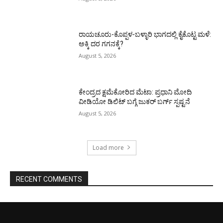
ರಾಯಚೂರು-ಕೊಪ್ಪಳ-ಬಳ್ಳಾರಿ ಭಾಗದಲ್ಲಿ ಕೈಕೊಟ್ಟ ಮಳೆ:
ಅಕ್ಕಿ ದರ ಗಗನಕ್ಕೆ?
August 5, 2026
ಕೇಂದ್ರದ ಕ್ಷಮೆಕೋರಿದ ಮೆಟಾ: ಪ್ರಧಾನಿ ಮೋದಿ
ವೀಡಿಯೋ ಡಿಲಿಟ್ ಬಗ್ಗೆ ಜುಕರ್ ಬರ್ಗ್ ಸ್ಪಷ್ಟನೆ
August 5, 2026
Load more
RECENT COMMENTS