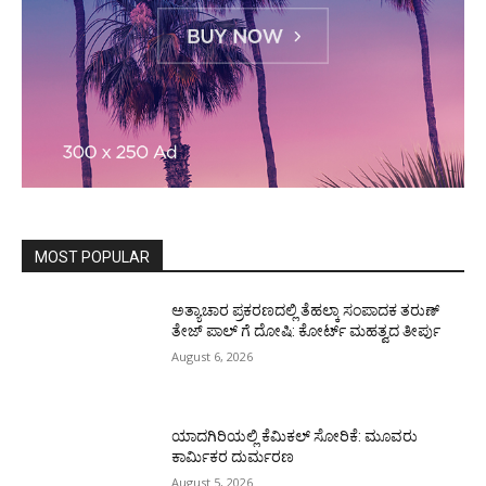
MOST POPULAR
ಅತ್ಯಾಚಾರ ಪ್ರಕರಣದಲ್ಲಿ ತೆಹಲ್ಕಾ ಸಂಪಾದಕ ತರುಣ್‌
ತೇಜ್‌ ಪಾಲ್‌ ಗೆ ದೋಷಿ: ಕೋರ್ಟ್‌ ಮಹತ್ವದ ತೀರ್ಪು
August 6, 2026
ಯಾದಗಿರಿಯಲ್ಲಿ ಕೆಮಿಕಲ್ ಸೋರಿಕೆ: ಮೂವರು
ಕಾರ್ಮಿಕರ ದುರ್ಮರಣ
August 5, 2026