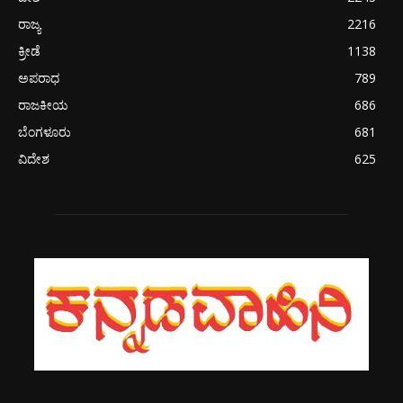
ರಾಜ್ಯ
2216
ಕ್ರೀಡೆ
1138
ಅಪರಾಧ
789
ರಾಜಕೀಯ
686
ಬೆಂಗಳೂರು
681
ವಿದೇಶ
625