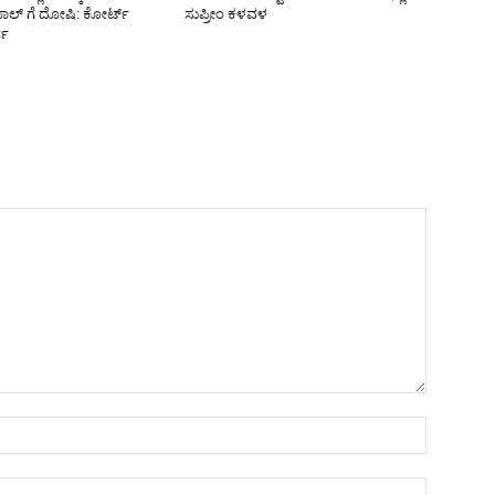
ಪಾಲ್‌ ಗೆ ದೋಷಿ: ಕೋರ್ಟ್‌
ಸುಪ್ರೀಂ ಕಳವಳ
ಪು
Name:*
Email:*