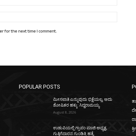
Website:
er for the next time I comment.
POPULAR POSTS
P
ಮೀಸಲಾತಿ ಎನ್ನುವುದು ಭಿಕ್ಷೆಯಲ್ಲ, ಅದು
ತಾ
ಶೋಷಿತರ ಹಕ್ಕು: ಸಿದ್ದರಾಮಯ್ಯ
ದ
August 8, 2026
ರಾ
ಕ್ರ
ಉಡುಪಿಯಲ್ಲಿ ಗ್ರಾಪಂ ಮಾಜಿ ಅಧ್ಯಕ್ಷ,
ಗುತ್ತಿಗೆದಾರನ ಗುಂಡಿಕ್ಕಿ ಹತ್ಯೆ