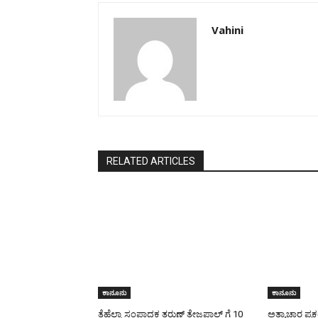
Vahini
RELATED ARTICLES
ಕಾನೂನು
ಕಾನೂನು
ತೆಹೆಲ್ಕಾ ಸಂಪಾದಕ ತರುಣ್ ತೇಜಪಾಲ್ ಗೆ 10
ಅತ್ಯಾಚಾರ ಪ್ರ