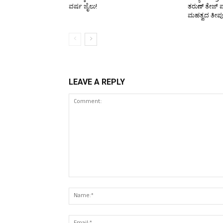
ವರ್ಷ ಜೈಲು!
ತರುಣ್‌ ತೇಜ್‌ 
ಮಹತ್ವದ ತೀರ್
LEAVE A REPLY
Comment: