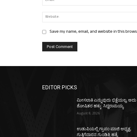
Save my name, email, and website in this brows
EDITOR PICKS
ಮೀಸಲಾತಿ ಎನ್ನುವುದು ಭಿಕ್ಷೆಯಲ್ಲ, ಅದು
ಶೋಷಿತರ ಹಕ್ಕು: ಸಿದ್ದರಾಮಯ್ಯ
August 8, 2026
ಉಡುಪಿಯಲ್ಲಿ ಗ್ರಾಪಂ ಮಾಜಿ ಅಧ್ಯಕ್ಷ,
ಗುತ್ತಿಗೆದಾರನ ಗುಂಡಿಕ್ಕಿ ಹತ್ಯೆ