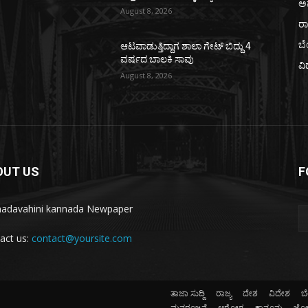
ಅ
August 8, 2026
ರ
ಬ
ಆಟವಾಡುತ್ತಿದ್ದಾಗ ಶಾಲಾ ಗೇಟ್‌ ಬಿದ್ದು 4
ವರ್ಷದ ಬಾಲಕಿ ಸಾವು
ವಿ
August 8, 2026
OUT US
F
adavahini kannada Newpaper
act us:
contact@yoursite.com
ತಾಜಾ ಸುದ್ದಿ
ರಾಜ್ಯ
ದೇಶ
ವಿದೇಶ
ಬ
ಮನರಂಜನೆ
ಆರೋಗ್ಯ
ಕಾನೂನು
ಜ್ಯೋ