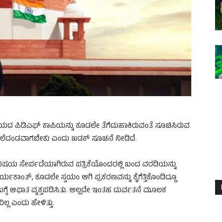
 ವಿಷಯದ ಪಿಡಿಎಫ್‌ ಕಾಪಿಯನ್ನು ಕೂಡಲೇ ತೆಗೆದುಹಾಕಿರುವಂತೆ ಸೂಚಿಸಿರುವ
 ತಲೆದಂಡವಾಗಬೇಕು ಎಂದು ಖಡಕ್‌ ಸೂಚನೆ ನೀಡಿದೆ.
ಚಾರ ವಿಷಯ ಸೇರ್ಪಡೆಯಾಗಿರುವ ಪತ್ರಿಕೆಯೊಂದರಲ್ಲಿ ಬಂದ ವರದಿಯನ್ನು
ಕಾಂತ್‌, ಕೂಡಲೇ ಸ್ವಯಂ ಆಗಿ ಪ್ರಕರಣವನ್ನು ಕೈಗೆತ್ತಿಕೊಂಡಿದ್ದೂ
 ಬಗ್ಗೆ ಆಘಾತ ವ್ಯಕ್ತಪಡಿಸಿತು. ಅಲ್ಲದೇ ಇಂತಹ ದುರ್ವತನೆ ಮೂಲಕ
ಲ್ಲ ಎಂದು ಹೇಳಿತ್ತು.