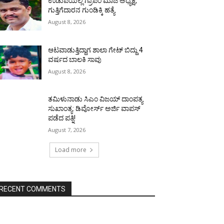
ಉಡುಪಿಯಲ್ಲಿ ಗ್ರಾಪಂ ಮಾಜಿ ಅಧ್ಯಕ್ಷ,
ಗುತ್ತಿಗೆದಾರನ ಗುಂಡಿಕ್ಕಿ ಹತ್ಯೆ
August 8, 2026
ಆಟವಾಡುತ್ತಿದ್ದಾಗ ಶಾಲಾ ಗೇಟ್‌ ಬಿದ್ದು 4
ವರ್ಷದ ಬಾಲಕಿ ಸಾವು
August 8, 2026
ತಮಿಳುನಾಡು ಸಿಎಂ ವಿಜಯ್‌ ದಾಂಪತ್ಯ
ಸುಖಾಂತ್ಯ: ಡಿವೋರ್ಸ್‌ ಅರ್ಜಿ ವಾಪಸ್‌
ಪಡೆದ ಪತ್ನಿ!
August 7, 2026
Load more
RECENT COMMENTS