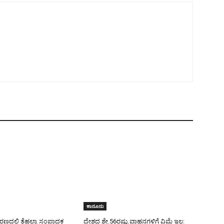
ಕಾನೂನು
ಕರಣದಲ್ಲಿ ತೆಹಲ್ಕಾ ಸಂಪಾದಕ
ದೇಶದ ಶೇ.56ರಷ್ಟು ವಾಹನಗಳಿಗೆ ವಿಮೆ ಇಲ್ಲ: