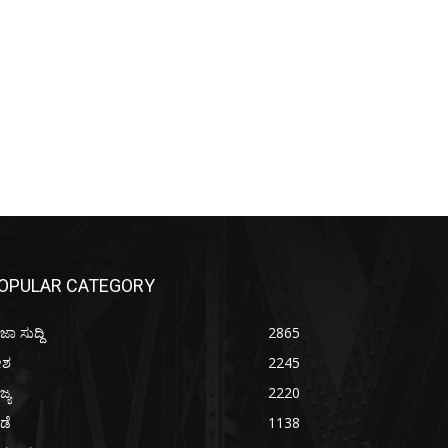
OPULAR CATEGORY
ಜಾ ಸುದ್ದಿ
2865
ೇಶ
2245
ಜ್ಯ
2220
ೀಡೆ
1138