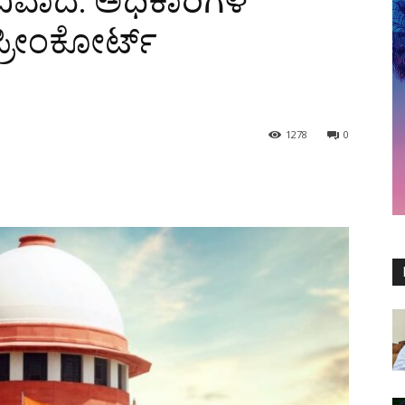
ಯ ವಿವಾದ: ಅಧಿಕಾರಿಗಳ
ಪ್ರೀಂಕೋರ್ಟ್‌
1278
0