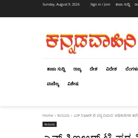
Sunday, August 9, 2026
Sign in / Join
ತಾಜಾ ಸುದ್ದಿ
ರಾ
ತಾಜಾ ಸುದ್ದಿ
ರಾಜ್ಯ
ದೇಶ
ವಿದೇಶ
ಬೆಂಗಳ
ವಾಣಿಜ್ಯ
ವಿಶೇಷ
Home
ಕಾನೂನು
ಎನ್‌ ಸಿಇಆರ್‌ ಟಿ ಪಠ್ಯ ವಿವಾದ: ಅಧಿಕಾರಿಗಳ ತಲೆದ
ಕಾನೂನು