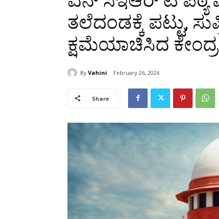
ಎನ್‌ ಸಿಇಆರ್‌ ಟಿ ಪಠ್
ತಲೆದಂಡಕ್ಕೆ ಪಟ್ಟು, ಸು
ಕ್ಷಮೆಯಾಚಿಸಿದ ಕೇಂದ್ರ
By
Vahini
February 26, 2026
Share