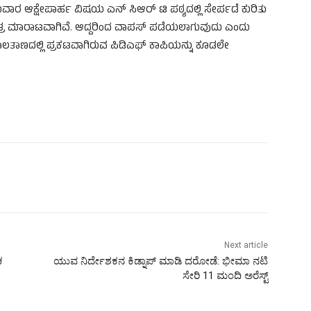
ುವಾರ ಆಕ್ಷೇಪಾರ್ಹ ವಿಷಯ ಎನ್‌ ಸಿಆರ್‌ ಟಿ ಪಠ್ಯದಲ್ಲಿ ಸೇರ್ಪಡೆ ಕುರಿತು
ು ಮಾತ್ರ ಮಾರಾಟವಾಗಿವೆ. ಆದ್ದರಿಂದ ವಾಪಸ್‌ ಪಡೆಯಲಾಗುವುದು ಎಂದು
ಾಲತಾಣದಲ್ಲಿ ಪ್ರಕಟವಾಗಿರುವ ಪಿಡಿಎಫ್‌ ಕಾಪಿಯನ್ನು ಕೂಡಲೇ
Next article
ಕ
ಯುವ ನಿರ್ದೇಶಕನ ಕಿಡ್ನಾಪ್ ಮಾಡಿ ದರೋಡೆ: ಭೀಮಾ ನಟಿ
ಸೇರಿ 11 ಮಂದಿ ಅರೆಸ್ಟ್