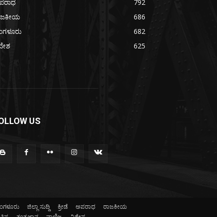
ಪರಾಧ
792
ಾಜಕೀಯ
686
ೆಂಗಳೂರು
682
ದೇಶ
625
OLLOW US
ೆಂಗಳೂರು
ಜಿಲ್ಲಾ ಸುದ್ದಿ
ಕ್ರೀಡೆ
ಅಪರಾಧ
ರಾಜಕೀಯ
ತಿಷ್ಯ
ತಂತ್ರಜ್ಞಾನ
ವಾಣಿಜ್ಯ
ವಿಶೇಷ