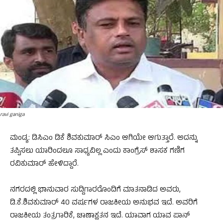
ravi ganiga
ಮಂಡ್ಯ: ಡಿಸಿಎಂ ಡಿಕೆ ಶಿವಕುಮಾರ್ ಸಿಎಂ ಆಗಿಯೇ ಆಗುತ್ತಾರೆ. ಅದನ್ನು
ತಪ್ಪಿಸಲು ಯಾರಿಂದಲೂ ಸಾಧ್ಯವಿಲ್ಲ ಎಂದು ಕಾಂಗ್ರೆಸ್ ಶಾಸಕ ಗಣಿಗ
ರವಿಕುಮಾರ್ ಹೇಳಿದ್ದಾರೆ.
ನಗರದಲ್ಲಿ ಭಾನುವಾರ ಸುದ್ದಿಗಾರರೊಂದಿಗೆ ಮಾತನಾಡಿದ ಅವರು,
ಡಿ.ಕೆ.ಶಿವಕುಮಾರ್​ 40 ವರ್ಷಗಳ ರಾಜಕೀಯ ಅನುಭವ ಇದೆ. ಅವರಿಗೆ
ರಾಜಕೀಯ ತಂತ್ರಗಾರಿಕೆ, ‌ಚಾಣಾಕ್ಷತನ ಇದೆ. ಯಾವಾಗ ಯಾವ ಪಾನ್