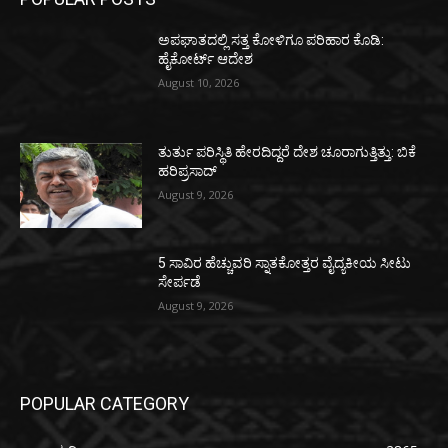
ಅಪಘಾತದಲ್ಲಿ ಸತ್ತ ಕೋಳಿಗೂ ಪರಿಹಾರ ಕೊಡಿ:
ಹೈಕೋರ್ಟ್ ಆದೇಶ
August 10, 2026
ತುರ್ತು ಪರಿಸ್ಥಿತಿ ಹೇರದಿದ್ದರೆ ದೇಶ ಚೂರಾಗುತ್ತಿತ್ತು: ಬಿಕೆ
ಹರಿಪ್ರಸಾದ್
August 9, 2026
5 ಸಾವಿರ ಹೆಚ್ಚುವರಿ ಸ್ನಾತಕೋತ್ತರ ವೈದ್ಯಕೀಯ ಸೀಟು
ಸೇರ್ಪಡೆ
August 9, 2026
POPULAR CATEGORY