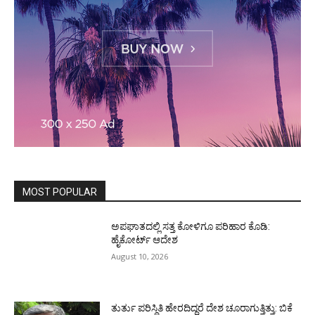
MOST POPULAR
ಅಪಘಾತದಲ್ಲಿ ಸತ್ತ ಕೋಳಿಗೂ ಪರಿಹಾರ ಕೊಡಿ:
ಹೈಕೋರ್ಟ್ ಆದೇಶ
August 10, 2026
ತುರ್ತು ಪರಿಸ್ಥಿತಿ ಹೇರದಿದ್ದರೆ ದೇಶ ಚೂರಾಗುತ್ತಿತ್ತು: ಬಿಕೆ