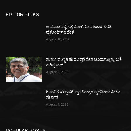
EDITOR PICKS
ಅಪಘಾತದಲ್ಲಿ ಸತ್ತ ಕೋಳಿಗೂ ಪರಿಹಾರ ಕೊಡಿ:
ಹೈಕೋರ್ಟ್ ಆದೇಶ
August 10, 2026
ತುರ್ತು ಪರಿಸ್ಥಿತಿ ಹೇರದಿದ್ದರೆ ದೇಶ ಚೂರಾಗುತ್ತಿತ್ತು: ಬಿಕೆ
ಹರಿಪ್ರಸಾದ್
August 9, 2026
5 ಸಾವಿರ ಹೆಚ್ಚುವರಿ ಸ್ನಾತಕೋತ್ತರ ವೈದ್ಯಕೀಯ ಸೀಟು
ಸೇರ್ಪಡೆ
August 9, 2026
POPULAR POSTS