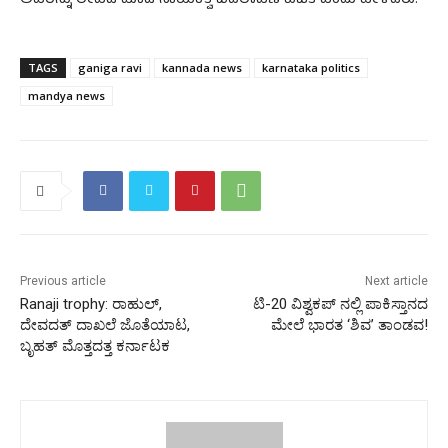
ಅವರನ್ನು ಲೇವಡಿ ಮಾಡಿ ನಾಯಕತ್ವ ಬದಲಾವಣೆ ಖಚಿತ ಎಂದು ಹೇಳಿದರು.
TAGS
ganiga ravi
kannada news
karnataka politics
mandya news
Previous article
Next article
Ranaji trophy: ರಾಹುಲ್,
ಟಿ-20 ವಿಶ್ವಕಪ್ ನಲ್ಲಿ ಪಾಕಿಸ್ತಾನದ
ದೇವದತ್ ದಾಖಲೆ ಜೊತೆಯಾಟ,
ಮೇಲೆ ಭಾರತ ‘ಶಿವ’ ತಾಂಡವ!
ಬೃಹತ್ ಮೊತ್ತದತ್ತ ಕರ್ನಾಟಕ