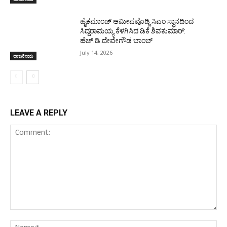
ಹೈಕಮಾಂಡ್ ಆಮೀಷವೊಡ್ಡಿ ಸಿಎಂ ಸ್ಥಾನದಿಂದ
ಸಿದ್ದರಾಮಯ್ಯ ಕೆಳಗಿಸಿದ ಡಿಕೆ ಶಿವಕುಮಾರ್:
ಹೆಚ್.ಡಿ.ದೇವೇಗೌಡ ಬಾಂಬ್
July 14, 2026
ರಾಜಕೀಯ
LEAVE A REPLY
Comment:
Nam