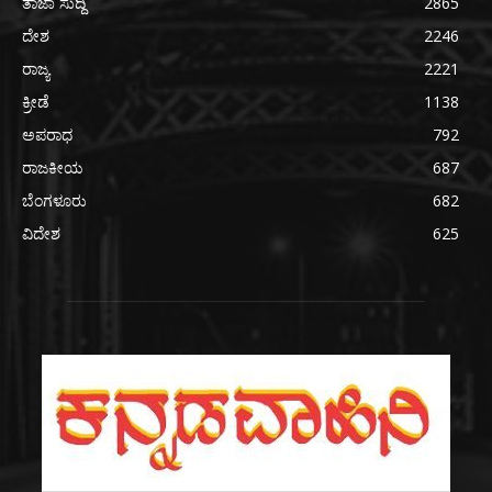
ತಾಜಾ ಸುದ್ದಿ
2865
ದೇಶ
2246
ರಾಜ್ಯ
2221
ಕ್ರೀಡೆ
1138
ಅಪರಾಧ
792
ರಾಜಕೀಯ
687
ಬೆಂಗಳೂರು
682
ವಿದೇಶ
625