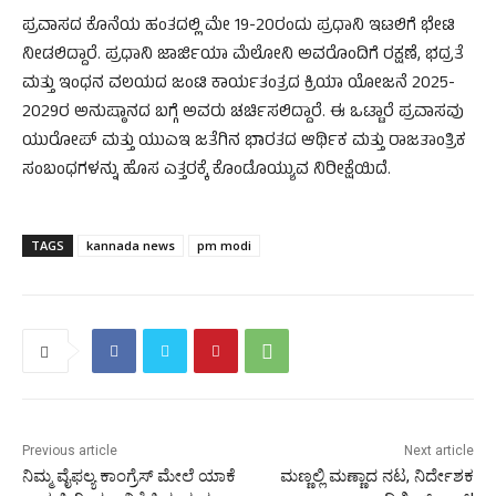
ಪ್ರವಾಸದ ಕೊನೆಯ ಹಂತದಲ್ಲಿ ಮೇ 19-20ರಂದು ಪ್ರಧಾನಿ ಇಟಲಿಗೆ ಭೇಟಿ
ನೀಡಲಿದ್ದಾರೆ. ಪ್ರಧಾನಿ ಜಾರ್ಜಿಯಾ ಮೆಲೋನಿ ಅವರೊಂದಿಗೆ ರಕ್ಷಣೆ, ಭದ್ರತೆ
ಮತ್ತು ಇಂಧನ ವಲಯದ ಜಂಟಿ ಕಾರ್ಯತಂತ್ರದ ಕ್ರಿಯಾ ಯೋಜನೆ 2025-
2029ರ ಅನುಷ್ಠಾನದ ಬಗ್ಗೆ ಅವರು ಚರ್ಚಿಸಲಿದ್ದಾರೆ. ಈ ಒಟ್ಟಾರೆ ಪ್ರವಾಸವು
ಯುರೋಪ್ ಮತ್ತು ಯುಎಇ ಜತೆಗಿನ ಭಾರತದ ಆರ್ಥಿಕ ಮತ್ತು ರಾಜತಾಂತ್ರಿಕ
ಸಂಬಂಧಗಳನ್ನು ಹೊಸ ಎತ್ತರಕ್ಕೆ ಕೊಂಡೊಯ್ಯುವ ನಿರೀಕ್ಷೆಯಿದೆ.
TAGS
kannada news
pm modi
Previous article
Next article
ನಿಮ್ಮ ವೈಫಲ್ಯ ಕಾಂಗ್ರೆಸ್ ಮೇಲೆ ಯಾಕೆ
ಮಣ್ಣಲ್ಲಿ ಮಣ್ಣಾದ ನಟ, ನಿರ್ದೇಶಕ