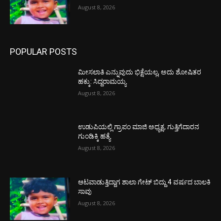
August 8, 2026
POPULAR POSTS
ಮೀಸಲಾತಿ ಎನ್ನುವುದು ಭಿಕ್ಷೆಯಲ್ಲ, ಅದು ಶೋಷಿತರ
ಹಕ್ಕು: ಸಿದ್ದರಾಮಯ್ಯ
August 8, 2026
ಉಡುಪಿಯಲ್ಲಿ ಗ್ರಾಪಂ ಮಾಜಿ ಅಧ್ಯಕ್ಷ, ಗುತ್ತಿಗೆದಾರನ
ಗುಂಡಿಕ್ಕಿ ಹತ್ಯೆ
August 8, 2026
ಆಟವಾಡುತ್ತಿದ್ದಾಗ ಶಾಲಾ ಗೇಟ್‌ ಬಿದ್ದು 4 ವರ್ಷದ ಬಾಲಕಿ
ಸಾವು
August 8, 2026