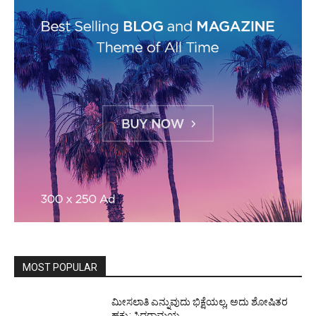
MOST POPULAR
ಮೀಸಲಾತಿ ಎನ್ನುವುದು ಭಿಕ್ಷೆಯಲ್ಲ, ಅದು ಶೋಷಿತರ
ಹಕ್ಕು: ಸಿದ್ದರಾಮಯ್ಯ