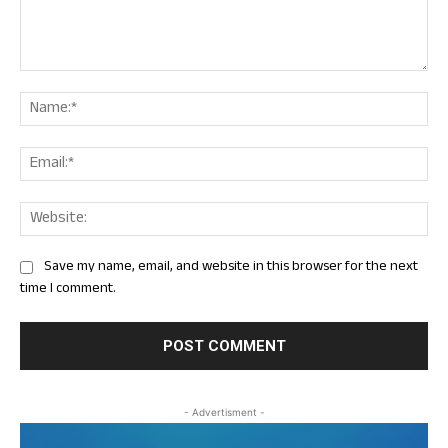
Comment:
Nam
Ema
Web
Save my name, email, and website in this browser for the next
time I comment.
- Advertisment -