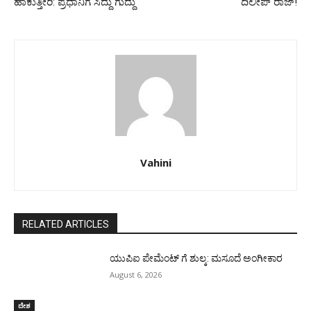
ಹಾಕುತ್ತೀರಿ: ಪ್ರಧಾನಿಗೆ ಸಿದ್ದು ಗುದ್ದು
ದಿಲೀಪ್ ರಾಜ್!
Vahini
RELATED ARTICLES
ಯುಪಿಐ ಪೇಮೆಂಟ್ ಗೆ ಶುಲ್ಕ: ಮಸೂದೆ ಅಂಗೀಕಾರ
August 6, 2026
ದೇಶ