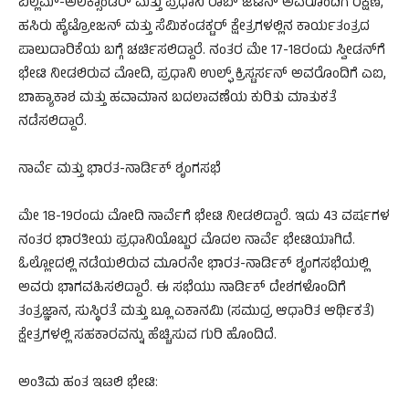
ವಿಲ್ಲೆಮ್-ಅಲೆಕ್ಸಾಂಡ‌ರ್ ಮತ್ತು ಪ್ರಧಾನಿ ರಾಬ್ ಜೆಟೆನ್ ಅವರೊಂದಿಗೆ ರಕ್ಷಣೆ,
ಹಸಿರು ಹೈಟ್ರೋಜನ್ ಮತ್ತು ಸೆಮಿಕಂಡಕ್ಟರ್ ಕ್ಷೇತ್ರಗಳಲ್ಲಿನ ಕಾರ್ಯತಂತ್ರದ
ಪಾಲುದಾರಿಕೆಯ ಬಗ್ಗೆ ಚರ್ಚಿಸಲಿದ್ದಾರೆ. ನಂತರ ಮೇ 17-18ರಂದು ಸ್ವೀಡನ್‌ಗೆ
ಭೇಟಿ ನೀಡಲಿರುವ ಮೋದಿ, ಪ್ರಧಾನಿ ಉಲ್ಫ್ ಕ್ರಿಸ್ಟರ್ಸನ್ ಅವರೊಂದಿಗೆ ಎಐ,
ಬಾಹ್ಯಾಕಾಶ ಮತ್ತು ಹವಾಮಾನ ಬದಲಾವಣೆಯ ಕುರಿತು ಮಾತುಕತೆ
ನಡೆಸಲಿದ್ದಾರೆ.
ನಾರ್ವೆ ಮತ್ತು ಭಾರತ-ನಾರ್ಡಿಕ್ ಶೃಂಗಸಭೆ
ಮೇ 18-19ರಂದು ಮೋದಿ ನಾರ್ವೆಗೆ ಭೇಟಿ ನೀಡಲಿದ್ದಾರೆ. ಇದು 43 ವರ್ಷಗಳ
ನಂತರ ಭಾರತೀಯ ಪ್ರಧಾನಿಯೊಬ್ಬರ ಮೊದಲ ನಾರ್ವೆ ಭೇಟಿಯಾಗಿದೆ.
ಓಲ್ಲೋದಲ್ಲಿ ನಡೆಯಲಿರುವ ಮೂರನೇ ಭಾರತ-ನಾರ್ಡಿಕ್ ಶೃಂಗಸಭೆಯಲ್ಲಿ
ಅವರು ಭಾಗವಹಿಸಲಿದ್ದಾರೆ. ಈ ಸಭೆಯು ನಾರ್ಡಿಕ್ ದೇಶಗಳೊಂದಿಗೆ
ತಂತ್ರಜ್ಞಾನ, ಸುಸ್ಥಿರತೆ ಮತ್ತು ಬ್ಲೂ ಎಕಾನಮಿ (ಸಮುದ್ರ ಆಧಾರಿತ ಆರ್ಥಿಕತೆ)
ಕ್ಷೇತ್ರಗಳಲ್ಲಿ ಸಹಕಾರವನ್ನು ಹೆಚ್ಚಿಸುವ ಗುರಿ ಹೊಂದಿದೆ.
ಅಂತಿಮ ಹಂತ ಇಟಲಿ ಭೇಟಿ: